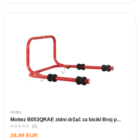
Mottez
Mottez B053QRAE zidni držač za bicikl Broj p...
(0)
28,99 EUR