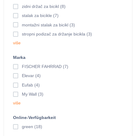
zidni držač za bicikl (8)
stalak za bicikle (7)
montažni stalak za bicikl (3)
stropni podizač za držanje bicikla (3)
više
Marka
FISCHER FAHRRAD (7)
Elevar (4)
Eufab (4)
My Wall (3)
više
Online-Verfügbarkeit
green (18)