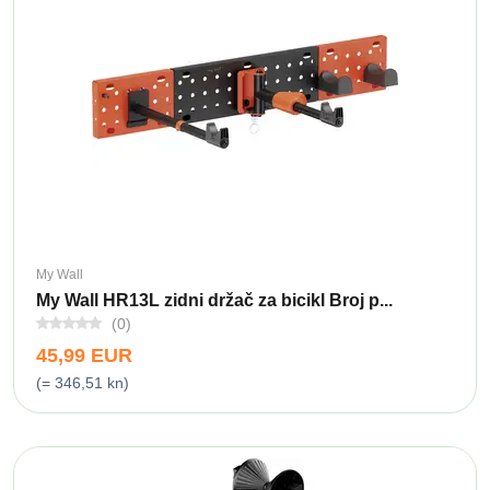
My Wall
My Wall HR13L zidni držač za bicikl Broj p...
(0)
45,99 EUR
(= 346,51 kn)