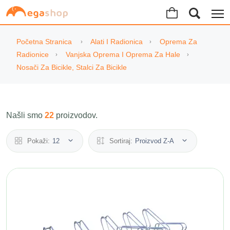
Početna Stranica
Alati I Radionica
Oprema Za
Radionice
Vanjska Oprema I Oprema Za Hale
Nosači Za Bicikle, Stalci Za Bicikle
Našli smo
22
proizvodov.
Pokaži:
12
Sortiraj:
Proizvod Z-A