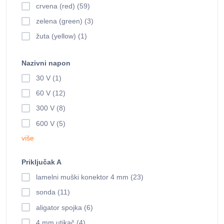
crvena (red) (59)
zelena (green) (3)
žuta (yellow) (1)
Nazivni napon
30 V (1)
60 V (12)
300 V (8)
600 V (5)
više
Priključak A
lamelni muški konektor 4 mm (23)
sonda (11)
aligator spojka (6)
4 mm utikač (4)