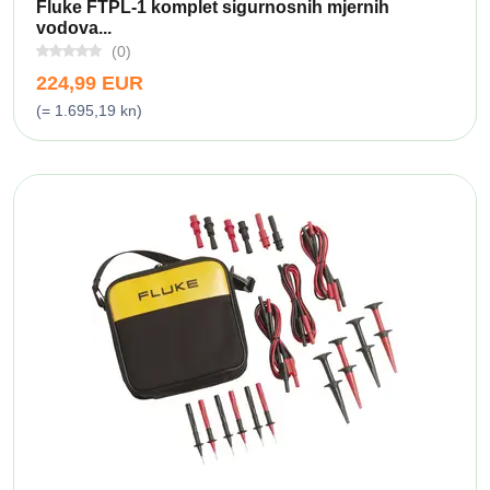
Fluke FTPL-1 komplet sigurnosnih mjernih
vodova...
(0)
224,99 EUR
(= 1.695,19 kn)