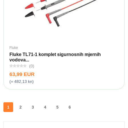
Fluke
Fluke TL71-1 komplet sigurnosnih mjernih
vodova...
(0)
63,99 EUR
(= 482,13 kn)
1
2
3
4
5
6