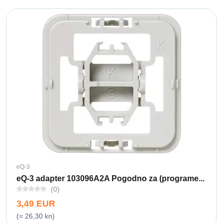
eQ-3
eQ-3 adapter 103096A2A Pogodno za (programe...
(0)
3,49 EUR
(= 26,30 kn)