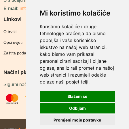
U slučaju neraspoloživosti ćemo vas nazvati.
E-mail:
info@megashop.hr
Mi koristimo kolačiće
Linkovi
Koristimo kolačiće i druge
O trvtki
tehnologije praćenja da bismo
poboljšali vaše korisničko
Opći uvjeti
iskustvo na našoj web stranici,
Zaštita podataka
kako bismo vam prikazali
personalizirani sadržaj i ciljane
oglase, analizirali promet na našoj
Načini plačanja
web stranici i razumjeli odakle
dolaze naši posjetitelji.
Sigurni načini plaćanja
Slažem se
Odbijam
Promjeni moje postavke