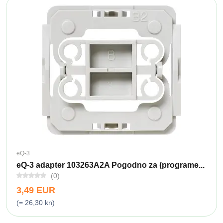
eQ-3
eQ-3 adapter 103263A2A Pogodno za (programe...
(0)
3,49 EUR
(= 26,30 kn)