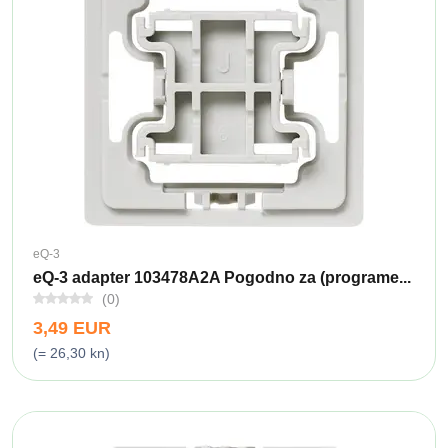
eQ-3
eQ-3 adapter 103478A2A Pogodno za (programe...
(0)
3,49 EUR
(= 26,30 kn)