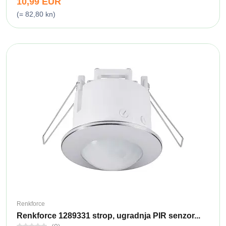
10,99 EUR
(= 82,80 kn)
Renkforce
Renkforce 1289331 strop, ugradnja PIR senzor...