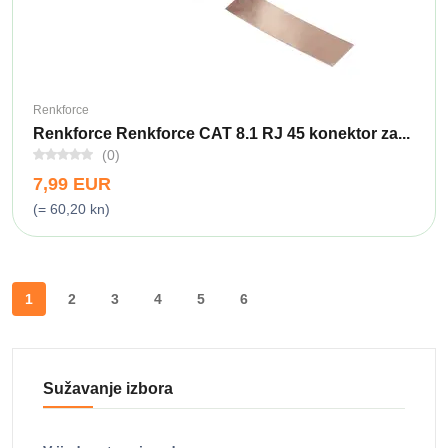
Renkforce
Renkforce Renkforce CAT 8.1 RJ 45 konektor za...
(0)
7,99 EUR
(= 60,20 kn)
1
2
3
4
5
6
Sužavanje izbora