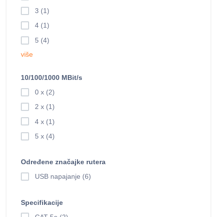
3 (1)
4 (1)
5 (4)
više
10/100/1000 MBit/s
0 x (2)
2 x (1)
4 x (1)
5 x (4)
Određene značajke rutera
USB napajanje (6)
Specifikacije
CAT 5e (2)