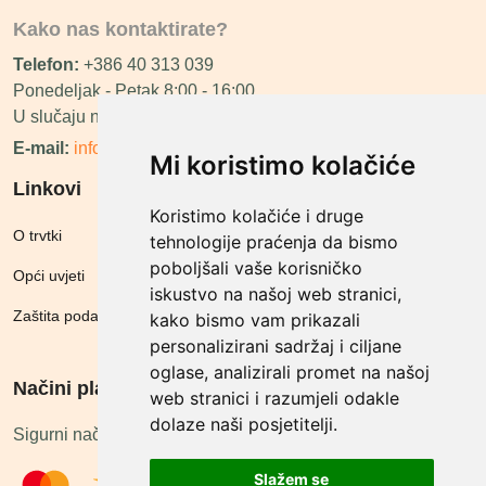
Kako nas kontaktirate?
Telefon:
+386 40 313 039
Ponedeljak - Petak 8:00 - 16:00
U slučaju neraspoloživosti ćemo vas nazvati.
E-mail:
info@megashop.hr
Mi koristimo kolačiće
Linkovi
Koristimo kolačiće i druge
O trvtki
tehnologije praćenja da bismo
poboljšali vaše korisničko
Opći uvjeti
iskustvo na našoj web stranici,
Zaštita podataka
kako bismo vam prikazali
personalizirani sadržaj i ciljane
oglase, analizirali promet na našoj
Načini plačanja
web stranici i razumjeli odakle
dolaze naši posjetitelji.
Sigurni načini plaćanja
Slažem se