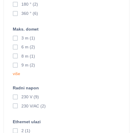
180 ° (2)
360 ° (6)
Maks. domet
3 m (1)
6 m (2)
8 m (1)
9 m (2)
više
Radni napon
230 V (9)
230 V/AC (2)
Ethernet ulazi
2 (1)