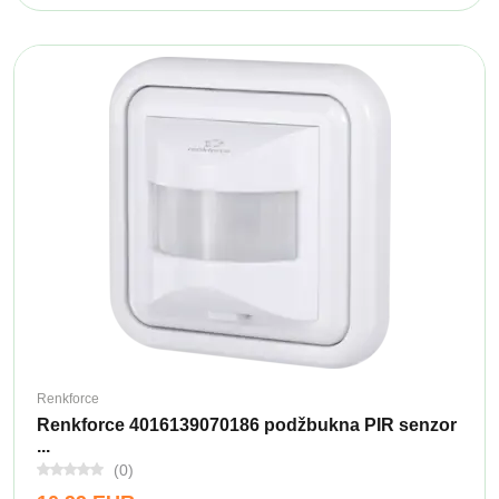
Renkforce
Renkforce 4016139070186 podžbukna PIR senzor
...
(0)