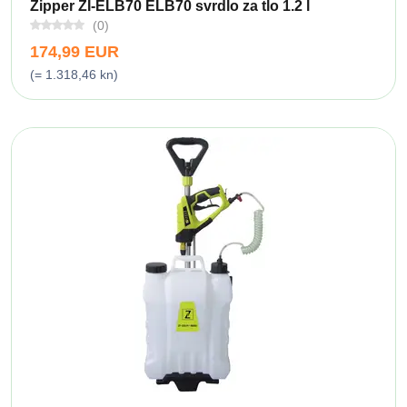
Zipper ZI-ELB70 ELB70 svrdlo za tlo 1.2 l
(0)
174,99 EUR
(= 1.318,46 kn)