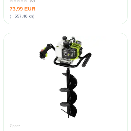
(0)
73,99 EUR
(= 557,48 kn)
Zipper