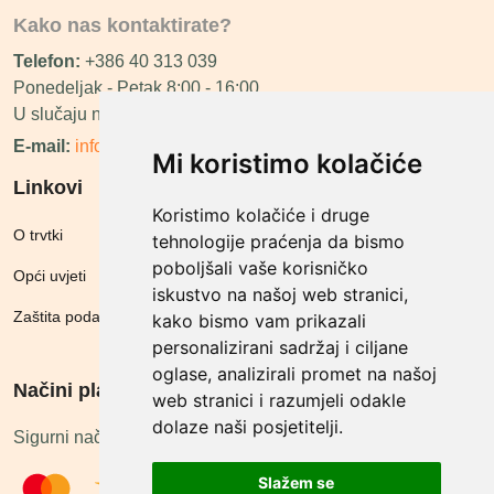
Kako nas kontaktirate?
Telefon:
+386 40 313 039
Ponedeljak - Petak 8:00 - 16:00
U slučaju neraspoloživosti ćemo vas nazvati.
E-mail:
info@megashop.hr
Mi koristimo kolačiće
Linkovi
Koristimo kolačiće i druge
O trvtki
tehnologije praćenja da bismo
poboljšali vaše korisničko
Opći uvjeti
iskustvo na našoj web stranici,
Zaštita podataka
kako bismo vam prikazali
personalizirani sadržaj i ciljane
oglase, analizirali promet na našoj
Načini plačanja
web stranici i razumjeli odakle
dolaze naši posjetitelji.
Sigurni načini plaćanja
Slažem se