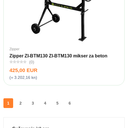
Zipper
Zipper ZI-BTM130 ZI-BTM130 mikser za beton
(0)
425,00 EUR
(= 3.202,16 kn)
1
2
3
4
5
6