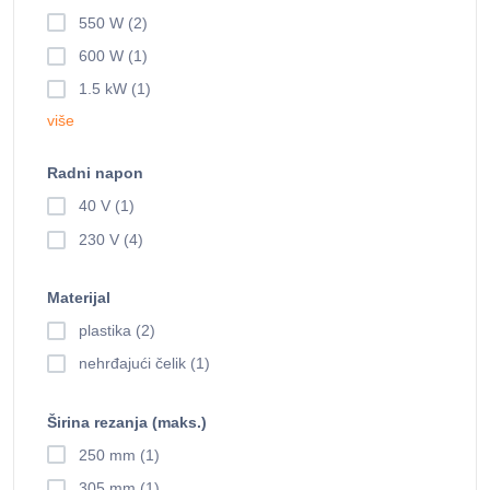
550 W (2)
600 W (1)
1.5 kW (1)
više
Radni napon
40 V (1)
230 V (4)
Materijal
plastika (2)
nehrđajući čelik (1)
Širina rezanja (maks.)
250 mm (1)
305 mm (1)