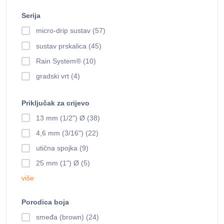
Serija
micro-drip sustav (57)
sustav prskalica (45)
Rain System® (10)
gradski vrt (4)
Priključak za crijevo
13 mm (1/2") Ø (38)
4,6 mm (3/16") (22)
utična spojka (9)
25 mm (1") Ø (5)
više
Porodica boja
smeđa (brown) (24)