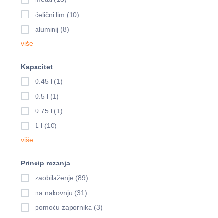
čelični lim (10)
aluminij (8)
više
Kapacitet
0.45 l (1)
0.5 l (1)
0.75 l (1)
1 l (10)
više
Princip rezanja
zaobilaženje (89)
na nakovnju (31)
pomoću zapornika (3)