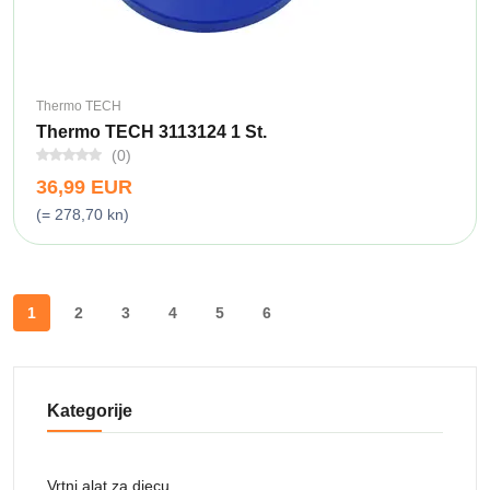
Thermo TECH
Thermo TECH 3113124 1 St.
(0)
36,99 EUR
(= 278,70 kn)
1
2
3
4
5
6
Kategorije
Vrtni alat za djecu