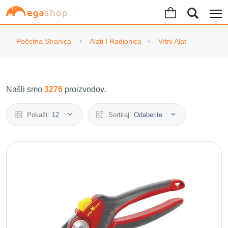
Početna Stranica
Alati I Radionica
Vrtni Alat
Našli smo
3276
proizvodov.
Pokaži:
12
Sortiraj:
Odaberite