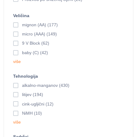
Veličina
mignon (AA) (177)
micro (AAA) (149)
9 V Block (62)
baby (C) (42)
više
Tehnologija
alkalno-manganov (430)
litijev (194)
cink-ugljični (12)
NiMH (10)
više
Sadržaj