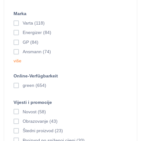
Marka
Varta (118)
Energizer (84)
GP (84)
Ansmann (74)
više
Online-Verfügbarkeit
green (654)
Vijesti i promocije
Novost (58)
Obrazovanje (43)
Štedni proizvod (23)
Proizvod po sniženoj cijeni (20)