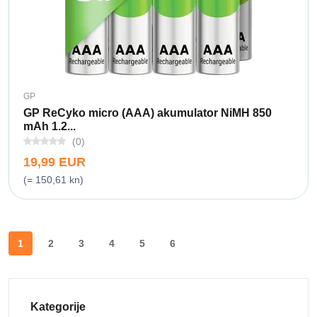
GP
GP ReCyko micro (AAA) akumulator NiMH 850
mAh 1.2...
(0)
19,99 EUR
(= 150,61 kn)
1
2
3
4
5
6
Kategorije