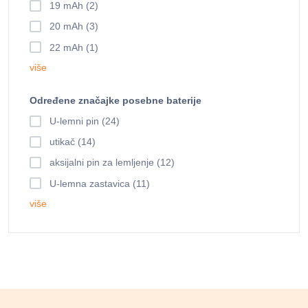
19 mAh (2)
20 mAh (3)
22 mAh (1)
više
Određene značajke posebne baterije
U-lemni pin (24)
utikač (14)
aksijalni pin za lemljenje (12)
U-lemna zastavica (11)
više