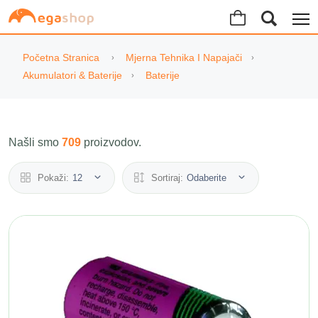
Početna Stranica
Mjerna Tehnika I Napajači
Akumulatori & Baterije
Baterije
Našli smo
709
proizvodov.
Pokaži:
12
Sortiraj:
Odaberite