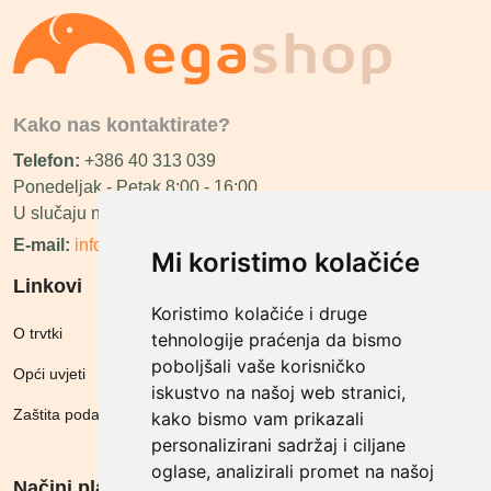
Kako nas kontaktirate?
Telefon:
+386 40 313 039
Ponedeljak - Petak 8:00 - 16:00
U slučaju neraspoloživosti ćemo vas nazvati.
E-mail:
info@megashop.hr
Mi koristimo kolačiće
Linkovi
Koristimo kolačiće i druge
O trvtki
tehnologije praćenja da bismo
poboljšali vaše korisničko
Opći uvjeti
iskustvo na našoj web stranici,
Zaštita podataka
kako bismo vam prikazali
personalizirani sadržaj i ciljane
oglase, analizirali promet na našoj
Načini plačanja