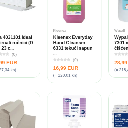
Kleenex
Wypall
pa 4031101 Ideal
Kleenex Everyday
Wypal
irnati ručnici (D
Hand Cleanser
7301 
 23 c...
6331 tekući sapun
čišćenj
...
(0)
(0)
,99 EUR
28,9
16,99 EUR
27,34 kn)
(= 218,
(= 128,01 kn)