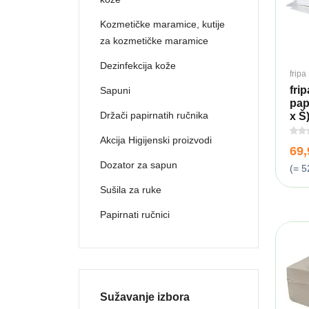
Kozmetičke maramice, kutije
za kozmetičke maramice
Dezinfekcija kože
fripa
fri
Sapuni
pap
Držači papirnatih ručnika
x Š)
Akcija Higijenski proizvodi
69
Dozator za sapun
(= 5
Sušila za ruke
Papirnati ručnici
Sužavanje izbora