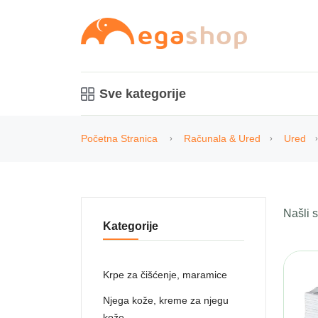
Sve kategorije
Početna Stranica
Računala & Ured
Ured
Našli
Kategorije
Krpe za čišćenje, maramice
Njega kože, kreme za njegu
kože