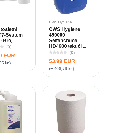
CWS Hygiene
toaletni
CWS Hygiene
 T7-System
490000
 Broj...
Seifencreme
HD4900 tekući ...
(0)
(0)
99 EUR
53,99 EUR
05 kn)
(= 406,79 kn)