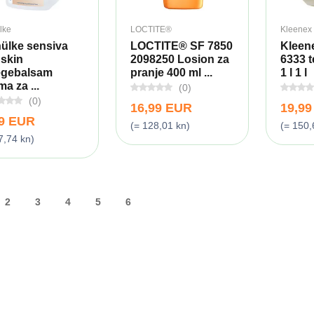
lke
LOCTITE®
Kleenex
ülke sensiva
LOCTITE® SF 7850
Kleene
 skin
2098250 Losion za
6333 
egebalsam
pranje 400 ml ...
1 l 1 l
a za ...
(0)
(0)
16,99 EUR
19,9
99 EUR
(= 128,01 kn)
(= 150,
7,74 kn)
2
3
4
5
6