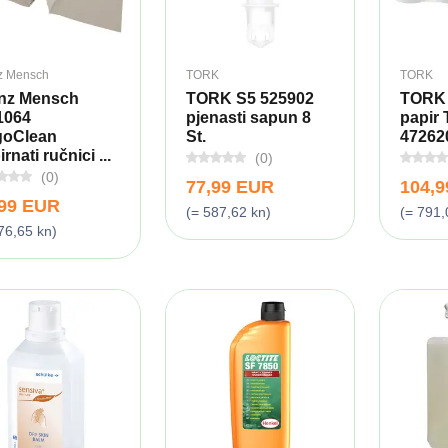
z Mensch
TORK
TORK
nz Mensch
TORK S5 525902
TORK 
1064
pjenasti sapun 8
papir
goClean
St.
472620
rnati ručnici ...
(0)
(0)
77,99 EUR
104,
,99 EUR
(= 587,62 kn)
(= 791,
76,65 kn)