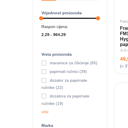
Vrijednost proizvoda
Fran
Raspon cijena:
Fra
FM
Hy
papi
Vrsta proizvoda
49
maramice za čišćenje (65)
(= 3
papirnati ručnici (39)
dozator za papirnate
ručnike (22)
dozatora za papirnate
ručnike (19)
više
Marka