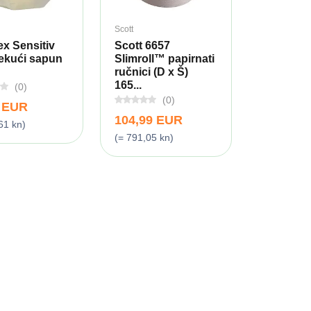
Scott
x Sensitiv
Scott 6657
tekući sapun
Slimroll™ papirnati
ručnici (D x Š)
165...
(0)
(0)
9 EUR
104,99 EUR
61 kn)
(= 791,05 kn)