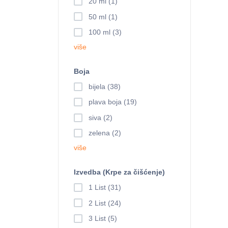
20 ml (1)
50 ml (1)
100 ml (3)
više
Boja
bijela (38)
plava boja (19)
siva (2)
zelena (2)
više
Izvedba (Krpe za čišćenje)
1 List (31)
2 List (24)
3 List (5)