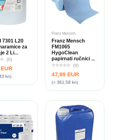
Franz Mensch
l 7301 L20
Franz Mensch
maramice za
FM1065
e 2 Li...
HygoClean
papirnati ručnici ...
(0)
(0)
9 EUR
47,99 EUR
43 kn)
(= 361,58 kn)