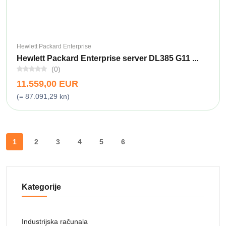
Hewlett Packard Enterprise
Hewlett Packard Enterprise server DL385 G11 ...
(0)
11.559,00 EUR
(= 87.091,29 kn)
1
2
3
4
5
6
Kategorije
Industrijska računala