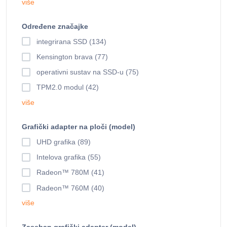
više
Određene značajke
integrirana SSD (134)
Kensington brava (77)
operativni sustav na SSD-u (75)
TPM2.0 modul (42)
više
Grafički adapter na ploči (model)
UHD grafika (89)
Intelova grafika (55)
Radeon™ 780M (41)
Radeon™ 760M (40)
više
Zaseban grafički adapter (model)