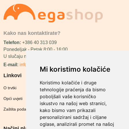
Kako nas kontaktirate?
Telefon:
+386 40 313 039
Ponedeljak - Petak 8:00 - 16:00
U slučaju neraspoloživosti ćemo vas nazvati.
E-mail:
info@megashop.hr
Mi koristimo kolačiće
Linkovi
Koristimo kolačiće i druge
O trvtki
tehnologije praćenja da bismo
poboljšali vaše korisničko
Opći uvjeti
iskustvo na našoj web stranici,
Zaštita podataka
kako bismo vam prikazali
personalizirani sadržaj i ciljane
oglase, analizirali promet na našoj
Načini plačanja