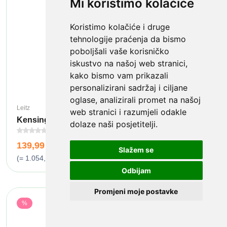
Mi koristimo kolačiće
Koristimo kolačiće i druge
tehnologije praćenja da bismo
poboljšali vaše korisničko
iskustvo na našoj web stranici,
kako bismo vam prikazali
personalizirani sadržaj i ciljane
oglase, analizirali promet na našoj
Leitz
web stranici i razumjeli odakle
Kensington Privacy Screen Filter folija za...
dolaze naši posjetitelji.
(0)
139,99 EUR
Slažem se
(= 1.054,75 kn)
Odbijam
Promjeni moje postavke
%