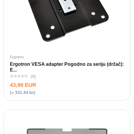
Ergotron
Ergotron VESA adapter Pogodno za seriju (držač):
E...
(0)
43,99 EUR
(= 331,44 kn)