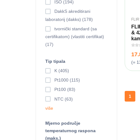
ISO (194)
DakkS akreditirani
laboratorij (dakks) (178)
FLIR
FLI
tvornički standard (sa
& 4
certifikatom) (vlastiti certifikat)
kam
(17)
17
Tip tipala
(= 1
K (405)
Pt1000 (115)
Pt100 (83)
1
NTC (63)
više
Mjerno područje
temperaturnog raspona
(maks.)