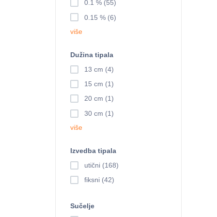
0.1 % (55)
0.15 % (6)
više
Dužina tipala
13 cm (4)
15 cm (1)
20 cm (1)
30 cm (1)
više
Izvedba tipala
utični (168)
fiksni (42)
Sučelje