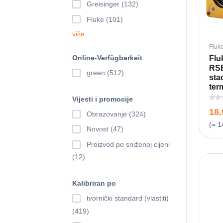
Greisinger (132)
Fluke (101)
više
Fluk
Online-Verfügbarkeit
Flu
RSE
green (512)
sta
ter
Vijesti i promocije
18
Obrazovanje (324)
(= 1
Novost (47)
Proizvod po sniženoj cijeni
(12)
Kalibriran po
tvornički standard (vlastiti)
(419)