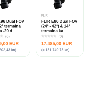
FLIR
E96 Dual FOV
FLIR E86 Dual FOV
42° termalna
(24° - 42°) & 14°
 -20 d...
termalna ka...
(0)
(0)
9,00 EUR
17.485,00 EUR
202,43 kn)
(= 131.740,73 kn)