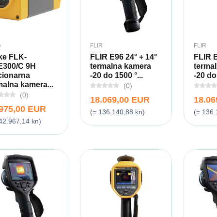
e
FLIR
FLIR
ke FLK-
FLIR E96 24° + 14°
FLIR E
300/C 9H
termalna kamera
terma
cionarna
-20 do 1500 °...
-20 do 
malna kamera...
(0)
(0)
18.069,00 EUR
18.06
.975,00 EUR
(= 136.140,88 kn)
(= 136.
42.967,14 kn)