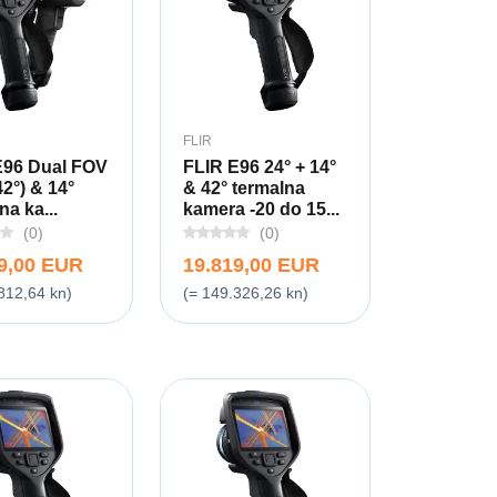
FLIR
E96 Dual FOV
FLIR E96 24° + 14°
42°) & 14°
& 42° termalna
na ka...
kamera -20 do 15...
(0)
(0)
9,00 EUR
19.819,00 EUR
812,64 kn)
(= 149.326,26 kn)