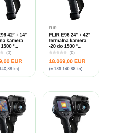
FLIR
96 42° + 14°
FLIR E96 24° + 42°
lna kamera
termalna kamera
1500 °...
-20 do 1500 °...
(0)
(0)
9,00 EUR
18.069,00 EUR
140,88 kn)
(= 136.140,88 kn)