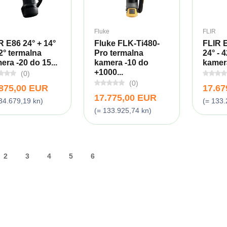
Fluke
FLIR
R E86 24° + 14°
Fluke FLK-Ti480-
FLIR 
2° termalna
Pro termalna
24° - 
era -20 do 15...
kamera -10 do
kamera
+1000...
(0)
(0)
.875,00 EUR
17.67
17.775,00 EUR
34.679,19 kn)
(= 133.
(= 133.925,74 kn)
2
3
4
5
6