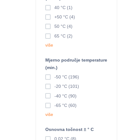
40 °C (1)
+50 °C (4)
50 °C (4)
65 °C (2)
više
Mjerno područje temperature
(min.)
-50 °C (196)
-20 °C (101)
-40 °C (90)
-65 °C (60)
više
Osnovna točnost ± ° C
0.02 °C (8)