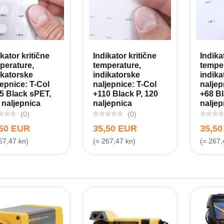
ikator kritične
Indikator kritične
Indika
perature,
temperature,
temper
ikatorske
indikatorske
indika
jepnice: T-Col
naljepnice: T-Col
naljep
5 Black sPET,
+110 Black P, 120
+68 Bl
 naljepnica
naljepnica
naljep
(0)
(0)
,50 EUR
35,50 EUR
35,5
67,47 kn)
(= 267,47 kn)
(= 267,