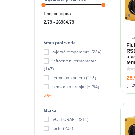
Raspon cijena:
Fluk
Vrsta proizvoda
Flu
RSE
mjerač temperature (234)
sta
infracrveni termometar
ter
(147)
26
termalna kamera (113)
(= 2
senzor za uranjanje (94)
više
Marka
VOLTCRAFT (211)
testo (205)