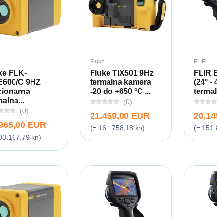
e
Fluke
FLIR
ke FLK-
Fluke TIX501 9Hz
FLIR 
600/C 9HZ
termalna kamera
(24° - 
cionarna
-20 do +650 °C ...
termal
malna...
(0)
(0)
21.469,00 EUR
20.14
.965,00 EUR
(= 161.758,18 kn)
(= 151.
03.167,79 kn)