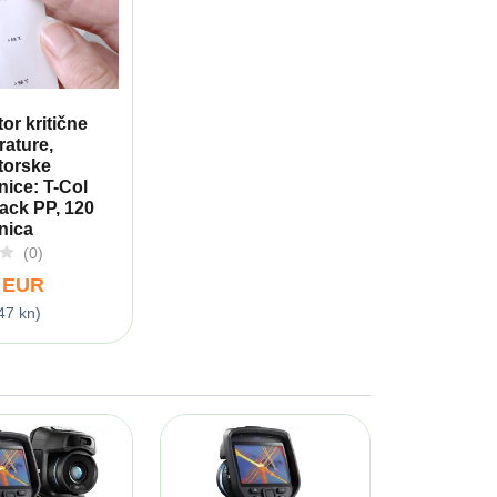
tor kritične
ature,
torske
nice: T-Col
ack PP, 120
nica
(0)
0 EUR
47 kn)