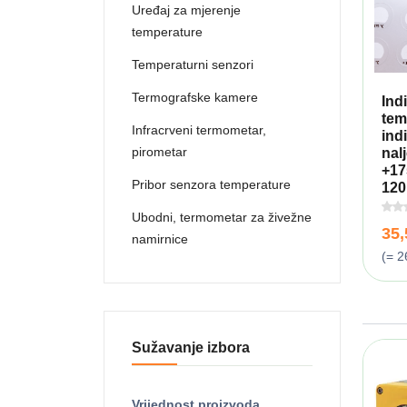
Uređaj za mjerenje
temperature
Temperaturni senzori
Termografske kamere
Ind
tem
Infracrveni termometar,
ind
pirometar
nal
+17
Pribor senzora temperature
120
Ubodni, termometar za živežne
35
namirnice
(= 2
Sužavanje izbora
Vrijednost proizvoda