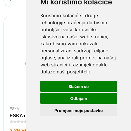
Mi koristimo kolačiće
Koristimo kolačiće i druge
tehnologije praćenja da bismo
poboljšali vaše korisničko
iskustvo na našoj web stranici,
kako bismo vam prikazali
personalizirani sadržaj i ciljane
oglase, analizirali promet na našoj
web stranici i razumjeli odakle
dolaze naši posjetitelji.
Slažem se
Odbijam
ESKA
Promjeni moje postavke
ESKA držač za osigurač Broj pola 2x 2 igle 40 A ...
(0)
3,29 EUR