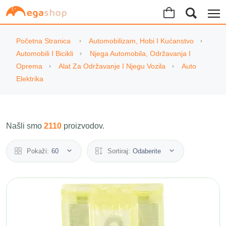
Početna Stranica
Automobilizam, Hobi I Kućanstvo
Automobili I Bicikli
Njega Automobila, Održavanja I
Oprema
Alat Za Održavanje I Njegu Vozila
Auto
Elektrika
Našli smo
2110
proizvodov.
Pokaži:
60
Sortiraj:
Odaberite