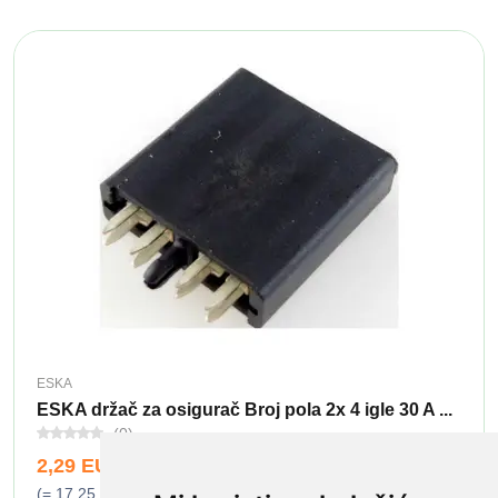
ESKA
ESKA držač za osigurač Broj pola 2x 4 igle 30 A ...
(0)
2,29 EUR
(= 17,25 kn)