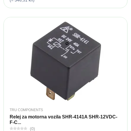
(= 346,51 kn)
TRU COMPONENTS
Relej za motorna vozila SHR-4141A SHR-12VDC-
F-C...
(0)