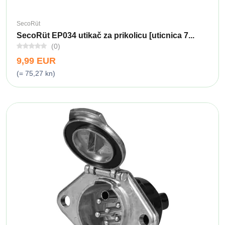
SecoRüt
SecoRüt EP034 utikač za prikolicu [uticnica 7...
(0)
9,99 EUR
(= 75,27 kn)