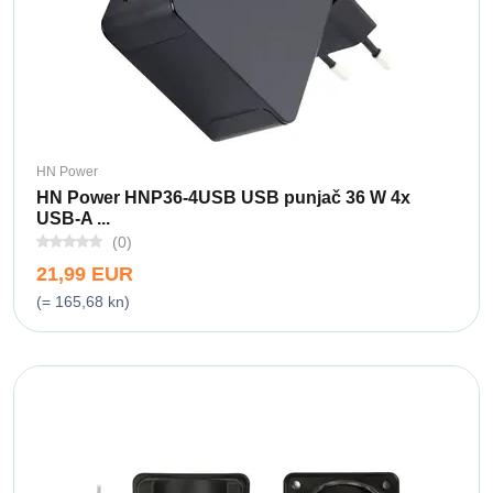
HN Power
HN Power HNP36-4USB USB punjač 36 W 4x
USB-A ...
(0)
21,99 EUR
(= 165,68 kn)