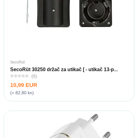
SecoRüt
SecoRüt 30250 držač za utikač [ - utikač 13-p...
(0)
10,99 EUR
(= 82,80 kn)