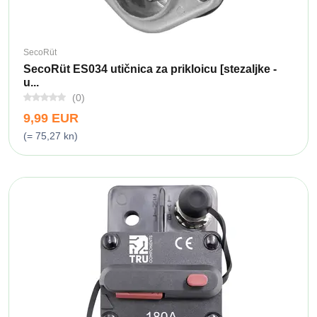
SecoRüt
SecoRüt ES034 utičnica za prikloicu [stezaljke -
u...
(0)
9,99 EUR
(= 75,27 kn)