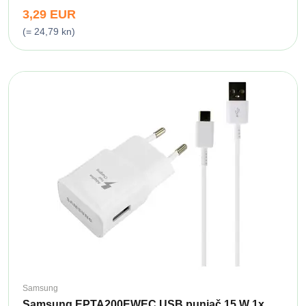
3,29 EUR
(= 24,79 kn)
Samsung
Samsung EPTA200EWEC USB punjač 15 W 1x