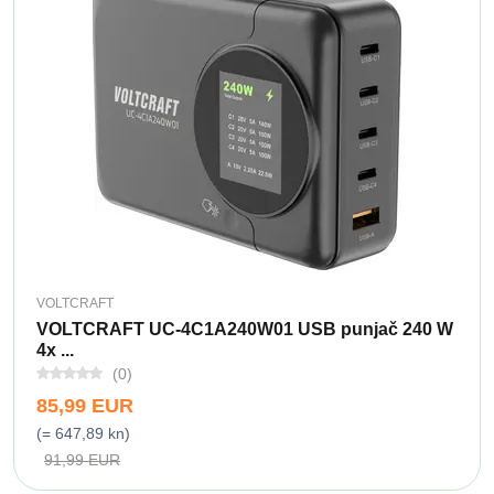
VOLTCRAFT
VOLTCRAFT UC-4C1A240W01 USB punjač 240 W
4x ...
(0)
85,99 EUR
(= 647,89 kn)
91,99 EUR