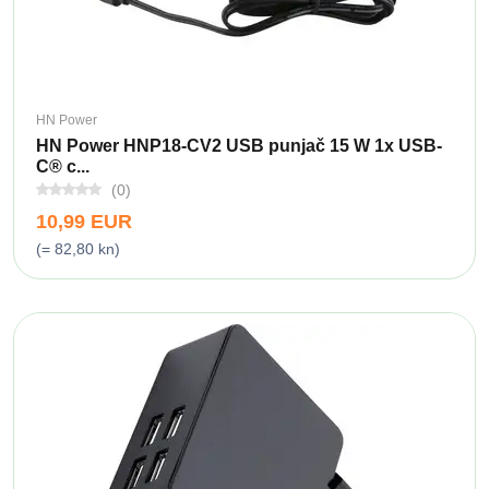
HN Power
HN Power HNP18-CV2 USB punjač 15 W 1x USB-
C® c...
(0)
10,99 EUR
(= 82,80 kn)