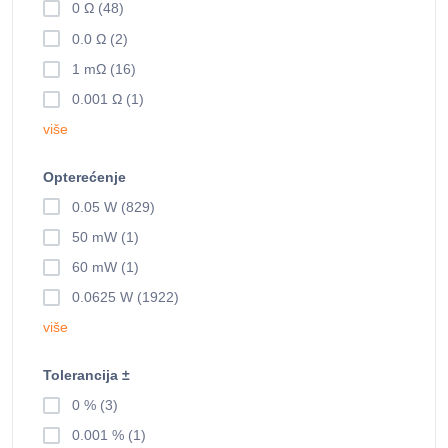
0 Ω (48)
0.0 Ω (2)
1 mΩ (16)
0.001 Ω (1)
više
Opterećenje
0.05 W (829)
50 mW (1)
60 mW (1)
0.0625 W (1922)
više
Tolerancija ±
0 % (3)
0.001 % (1)