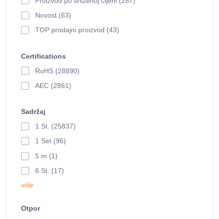
Proizvod po sniženoj cijeni (287)
Novost (63)
TOP prodajni proizvod (43)
Certifications
RoHS (28890)
AEC (2861)
Sadržaj
1 St. (25837)
1 Set (96)
5 m (1)
6 St. (17)
više
Otpor