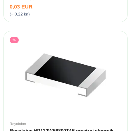
0,03 EUR
(= 0,22 kn)
%
Royalohm
Royalohm HP122WF6800T4E precizni otpornik