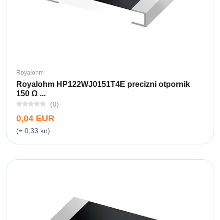
Royalohm
Royalohm HP122WJ0151T4E precizni otpornik
150 Ω ...
(0)
0,04 EUR
(= 0,33 kn)