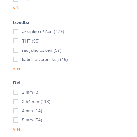
više
Izvedba
aksijalno ožičen (479)
THT (95)
radijalno ožičen (57)
kabel, otvoreni kraj (46)
više
RM
2 mm (3)
2.54 mm (118)
4 mm (14)
5 mm (54)
više