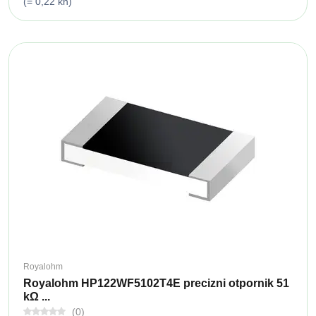
(= 0,22 kn)
Royalohm
Royalohm HP122WF5102T4E precizni otpornik 51
kΩ ...
(0)