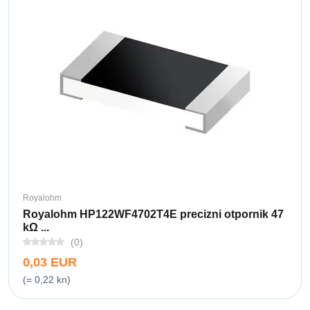
Royalohm
Royalohm HP122WF4702T4E precizni otpornik 47
kΩ ...
(0)
0,03 EUR
(= 0,22 kn)