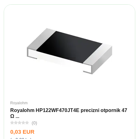
Royalohm
Royalohm HP122WF470JT4E precizni otpornik 47
Ω ...
(0)
0,03 EUR