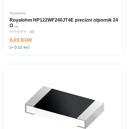
Royalohm
Royalohm HP122WF240JT4E precizni otpornik 24
Ω ...
(0)
0,03 EUR
(= 0,22 kn)