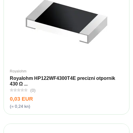
Royalohm
Royalohm HP122WF4300T4E precizni otpornik
430 Ω ...
(0)
0,03 EUR
(= 0,24 kn)