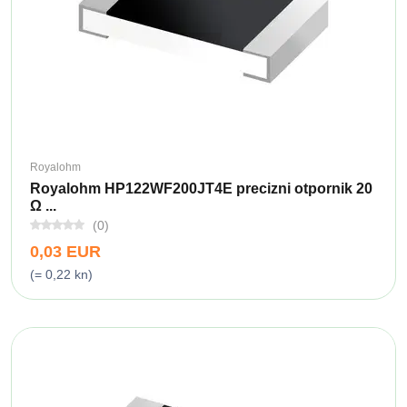
Royalohm
Royalohm HP122WF200JT4E precizni otpornik 20
Ω ...
(0)
0,03 EUR
(= 0,22 kn)