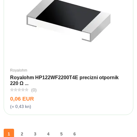
Royalohm
Royalohm HP122WF2200T4E precizni otpornik
220 Ω ...
(0)
0,06 EUR
(= 0,43 kn)
1
2
3
4
5
6