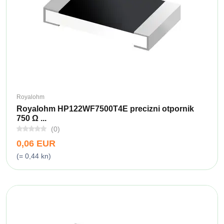
Royalohm
Royalohm HP122WF7500T4E precizni otpornik
750 Ω ...
(0)
0,06 EUR
(= 0,44 kn)