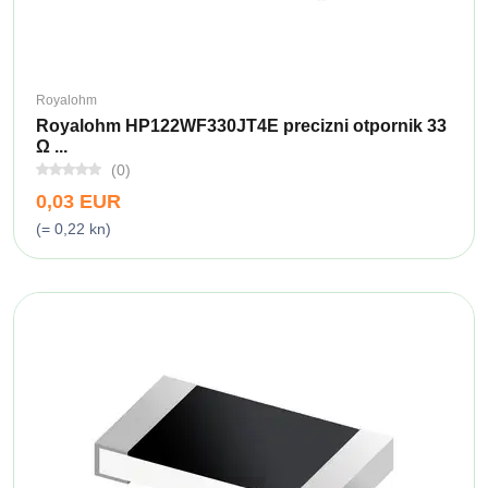
Royalohm
Royalohm HP122WF330JT4E precizni otpornik 33
Ω ...
(0)
0,03 EUR
(= 0,22 kn)