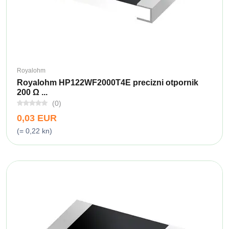
Royalohm
Royalohm HP122WF2000T4E precizni otpornik
200 Ω ...
(0)
0,03 EUR
(= 0,22 kn)