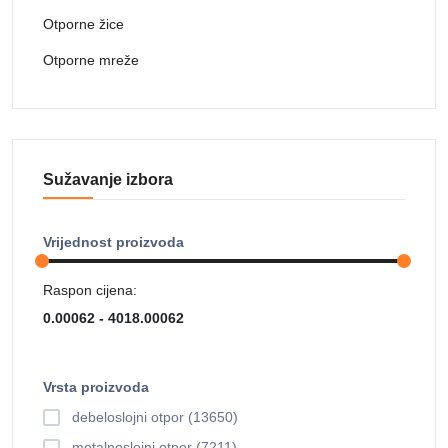
Otporne žice
Otporne mreže
Sužavanje izbora
Vrijednost proizvoda
Raspon cijena:
Vrsta proizvoda
debeloslojni otpor (13650)
metalnoslojni otpor (7211)