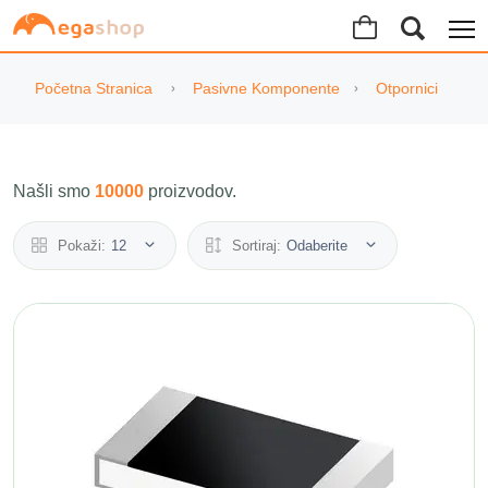
Početna Stranica
Pasivne Komponente
Otpornici
Našli smo
10000
proizvodov.
Pokaži:
12
Sortiraj:
Odaberite