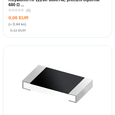
680 Ω ...
(0)
0,06 EUR
(= 0,44 kn)
0,11 EUR