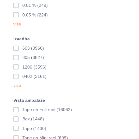
0.01 % (249)
0.05 % (224)
više
Izvedba
603 (3960)
805 (3827)
1206 (3596)
0402 (3161)
više
Vrsta ambalaže
Tape on Full reel (16062)
Box (1448)
Tape (1430)
Tape on Mini reel (699)