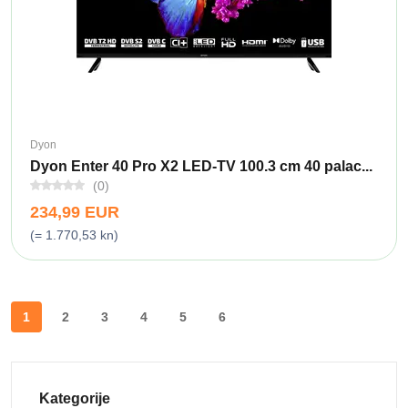
Dyon
Dyon Enter 40 Pro X2 LED-TV 100.3 cm 40 palac...
(0)
234,99 EUR
(= 1.770,53 kn)
1
2
3
4
5
6
Kategorije