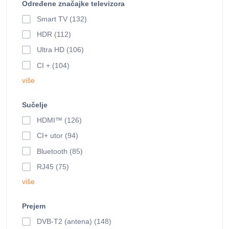
Određene značajke televizora
Smart TV (132)
HDR (112)
Ultra HD (106)
CI + (104)
više
Sučelje
HDMI™ (126)
CI+ utor (94)
Bluetooth (85)
RJ45 (75)
više
Prejem
DVB-T2 (antena) (148)