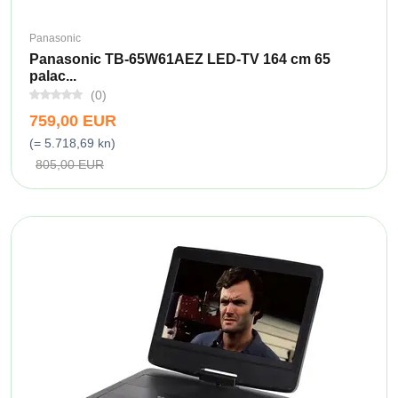
Panasonic
Panasonic TB-65W61AEZ LED-TV 164 cm 65
palac...
(0)
759,00 EUR
(= 5.718,69 kn)
805,00 EUR