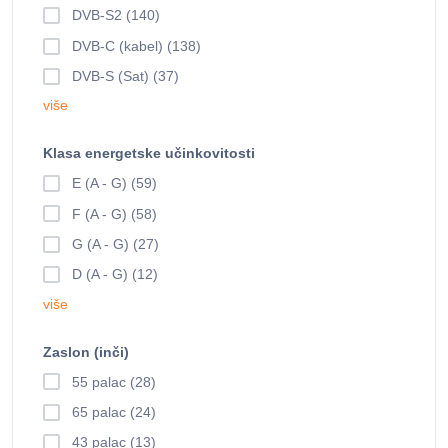
DVB-S2 (140)
DVB-C (kabel) (138)
DVB-S (Sat) (37)
više
Klasa energetske učinkovitosti
E (A - G) (59)
F (A - G) (58)
G (A - G) (27)
D (A - G) (12)
više
Zaslon (inči)
55 palac (28)
65 palac (24)
43 palac (13)