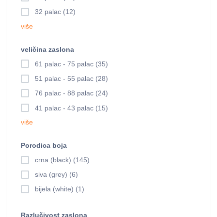
32 palac (12)
više
veličina zaslona
61 palac - 75 palac (35)
51 palac - 55 palac (28)
76 palac - 88 palac (24)
41 palac - 43 palac (15)
više
Porodica boja
crna (black) (145)
siva (grey) (6)
bijela (white) (1)
Razlučivost zaslona