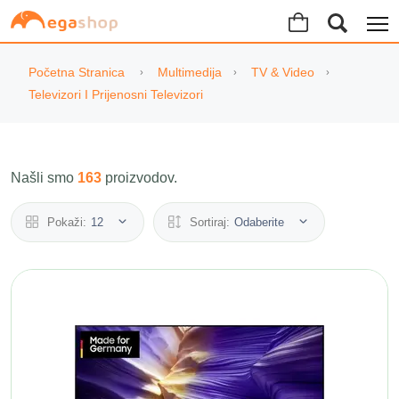
Početna Stranica
Multimedija
TV & Video
Televizori I Prijenosni Televizori
Našli smo
163
proizvodov.
Pokaži:
12
Sortiraj:
Odaberite