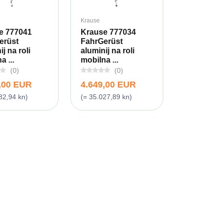
Krause
e 777041
Krause 777034
erüst
FahrGerüst
j na roli
aluminij na roli
a ...
mobilna ...
(0)
(0)
,00 EUR
4.649,00 EUR
82,94 kn)
(= 35.027,89 kn)