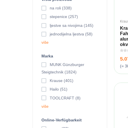
na roli (338)
stepenice (257)
Krau
ljestve sa nivojima (145)
Kra
Fah
jednodijelna ljestva (58)
alu
više
okvi
Marka
5.
MUNK Günzburger
(= 3
Steigtechnik (1824)
Krause (401)
Hailo (51)
TOOLCRAFT (8)
više
Online-Verfügbarkeit