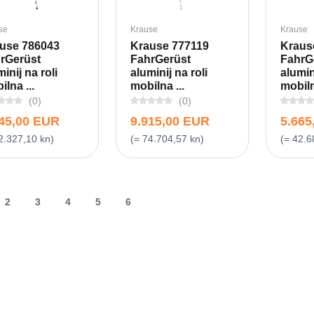
se
Krause
Krause
use 786043
Krause 777119
Kraus
rGerüst
FahrGerüst
FahrG
inij na roli
aluminij na roli
alumini
lna ...
mobilna ...
mobiln
(0)
(0)
945,00 EUR
9.915,00 EUR
5.665
2.327,10 kn)
(= 74.704,57 kn)
(= 42.6
2
3
4
5
6