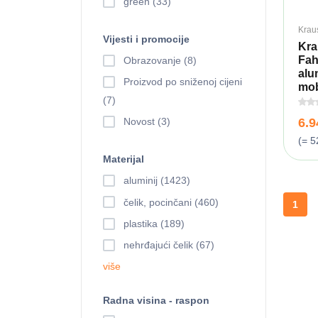
green (33)
Krau
Vijesti i promocije
Kra
Fah
Obrazovanje (8)
alum
Proizvod po sniženoj cijeni
mobi
(7)
Novost (3)
6.
(= 5
Materijal
aluminij (1423)
čelik, pocinčani (460)
1
plastika (189)
nehrđajući čelik (67)
više
Radna visina - raspon