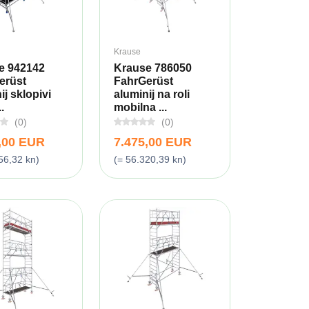
Krause
e 942142
Krause 786050
erüst
FahrGerüst
ij sklopivi
aluminij na roli
.
mobilna ...
(0)
(0)
,00 EUR
7.475,00 EUR
56,32 kn)
(= 56.320,39 kn)