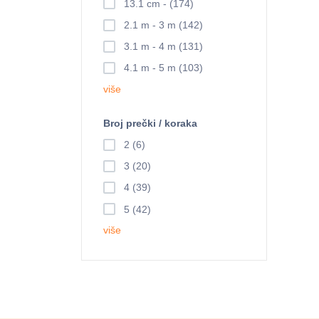
13.1 cm - (174)
2.1 m - 3 m (142)
3.1 m - 4 m (131)
4.1 m - 5 m (103)
više
Broj prečki / koraka
2 (6)
3 (20)
4 (39)
5 (42)
više