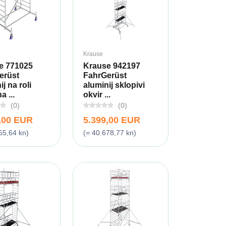
Krause
e 771025
Krause 942197
erüst
FahrGerüst
j na roli
aluminij sklopivi
a ...
okvir ...
(0)
(0)
,00 EUR
5.399,00 EUR
65,64 kn)
(= 40.678,77 kn)