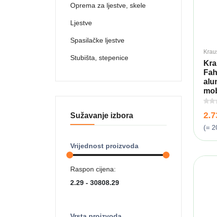
Oprema za ljestve, skele
Ljestve
Spasilačke ljestve
Krau
Stubišta, stepenice
Kra
Fah
alum
mobi
2.
Sužavanje izbora
(= 2
Vrijednost proizvoda
Raspon cijena:
Vrsta proizvoda