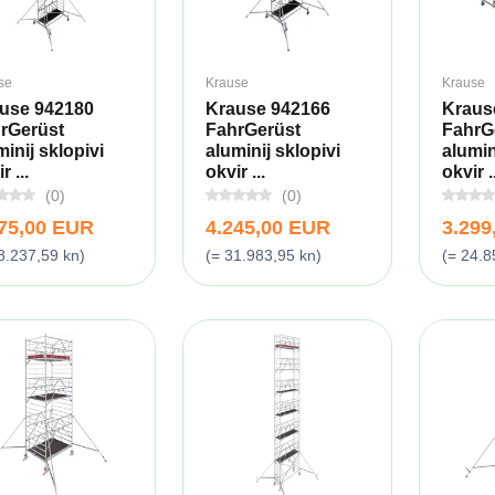
se
Krause
Krause
use 942180
Krause 942166
Kraus
rGerüst
FahrGerüst
FahrG
minij sklopivi
aluminij sklopivi
alumin
r ...
okvir ...
okvir ..
(0)
(0)
075,00 EUR
4.245,00 EUR
3.299
8.237,59 kn)
(= 31.983,95 kn)
(= 24.8