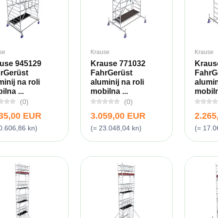
se
Krause
Krause
use 945129
Krause 771032
Kraus
rGerüst
FahrGerüst
FahrG
inij na roli
aluminij na roli
alumini
lna ...
mobilna ...
mobiln
(0)
(0)
735,00 EUR
3.059,00 EUR
2.265
0.606,86 kn)
(= 23.048,04 kn)
(= 17.0