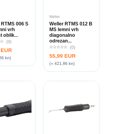
Weller
r RTMS 006 S
Weller RTMS 012 B
mni vrh
MS lemni vrh
t oblik...
diagonalno
odrezan...
(0)
(0)
9 EUR
55,99 EUR
86 kn)
(= 421,86 kn)