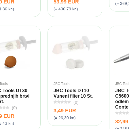
49 EUR
53,99 EUR
(= 369,
1,36 kn)
(= 406,79 kn)
Tools
JBC Tools
JBC Too
 Tools DT30
JBC Tools DT10
JBC T
 prednjih brtvi
Vuneni filter 10 St.
C5600
t.
odleml
(0)
Conten
(0)
3,49 EUR
49 EUR
(= 26,30 kn)
32,9
6,43 kn)
(= 248,