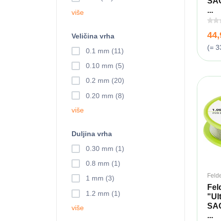
SAC
...
više
44
Veličina vrha
(= 3
0.1 mm (11)
0.10 mm (5)
0.2 mm (20)
0.20 mm (8)
više
Duljina vrha
0.30 mm (1)
0.8 mm (1)
Feld
1 mm (3)
Fel
1.2 mm (1)
"Ul
SAC
više
...