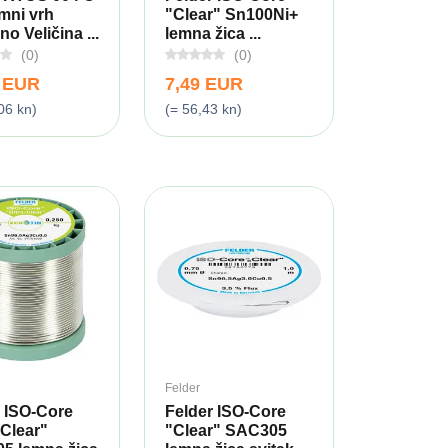
mni vrh
"Clear" Sn100Ni+
o Veličina ...
lemna žica ...
(0)
(0)
9 EUR
7,49 EUR
06 kn)
(= 56,43 kn)
Felder
 ISO-Core
Felder ISO-Core
 Clear"
"Clear" SAC305