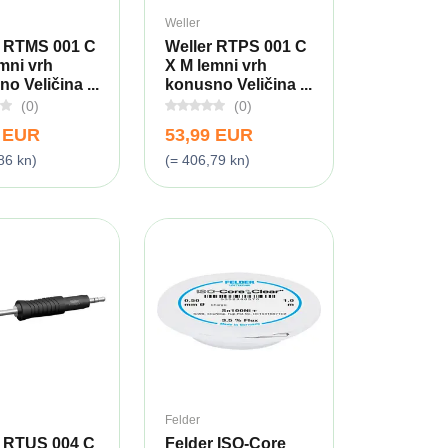
Weller
r RTMS 001 C
Weller RTPS 001 C
mni vrh
X M lemni vrh
o Veličina ...
konusno Veličina ...
(0)
(0)
9 EUR
53,99 EUR
86 kn)
(= 406,79 kn)
Felder
r RTUS 004 C
Felder ISO-Core