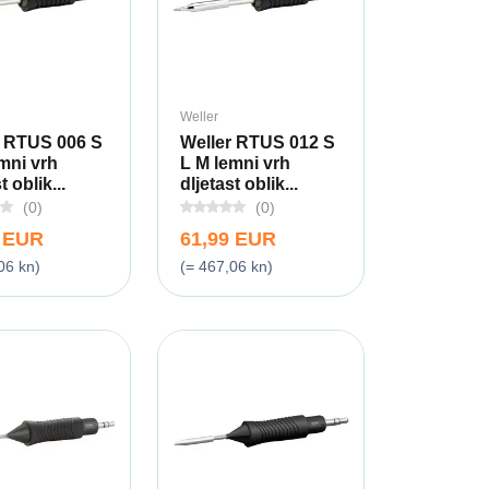
Weller
r RTUS 006 S
Weller RTUS 012 S
mni vrh
L M lemni vrh
t oblik...
dljetast oblik...
(0)
(0)
9 EUR
61,99 EUR
06 kn)
(= 467,06 kn)