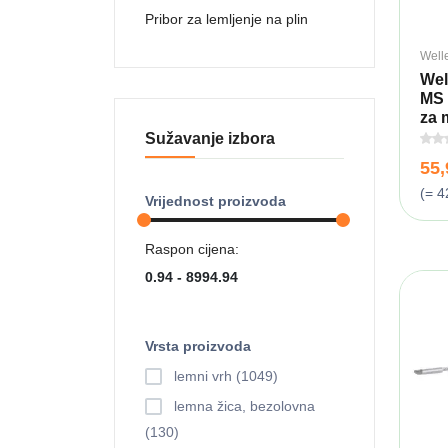
Pribor za lemljenje na plin
Well
Wel
MS 
za m
Sužavanje izbora
55
(= 4
Vrijednost proizvoda
Raspon cijena:
Vrsta proizvoda
lemni vrh (1049)
lemna žica, bezolovna
(130)