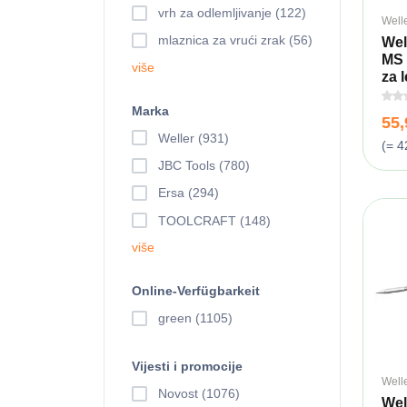
vrh za odlemljivanje (122)
Well
mlaznica za vrući zrak (56)
Wel
MS 
više
za l
Marka
55
Weller (931)
(= 4
JBC Tools (780)
Ersa (294)
TOOLCRAFT (148)
više
Online-Verfügbarkeit
green (1105)
Vijesti i promocije
Well
Novost (1076)
Wel