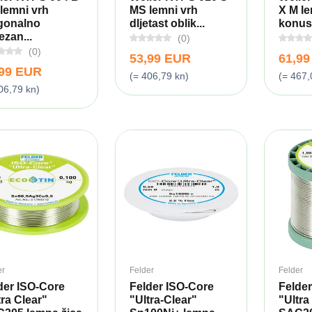
lemni vrh
MS lemni vrh
X M le
gonalno
dljetast oblik...
konusn
ezan...
(0)
(0)
53,99 EUR
61,9
,99 EUR
(= 406,79 kn)
(= 467,
06,79 kn)
er
Felder
Felder
der ISO-Core
Felder ISO-Core
Felder
tra Clear"
"Ultra-Clear"
"Ultra