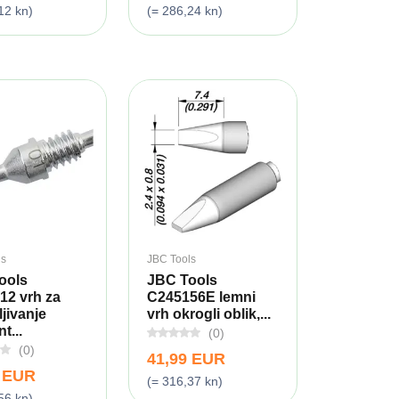
12 kn)
(= 286,24 kn)
ls
JBC Tools
ools
JBC Tools
12 vrh za
C245156E lemni
jivanje
vrh okrogli oblik,...
t...
(0)
(0)
41,99 EUR
9 EUR
(= 316,37 kn)
56 kn)