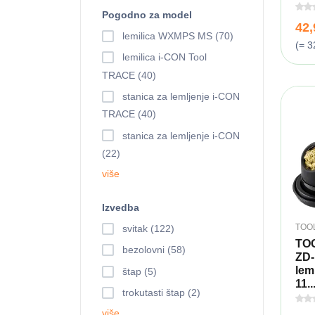
Pogodno za model
42
lemilica WXMPS MS (70)
(= 3
lemilica i-CON Tool
TRACE (40)
stanica za lemljenje i-CON
TRACE (40)
stanica za lemljenje i-CON
(22)
više
Izvedba
TOO
svitak (122)
TO
bezolovni (58)
ZD-
lemi
štap (5)
11..
trokutasti štap (2)
više