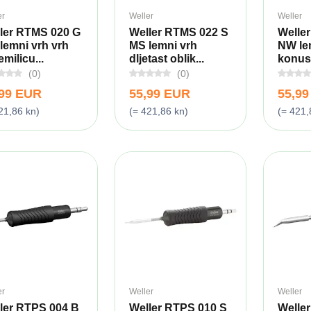
er
Weller
Weller
ler RTMS 020 G
Weller RTMS 022 S
Welle
lemni vrh vrh
MS lemni vrh
NW le
emilicu...
dljetast oblik...
konusn
(0)
(0)
,99 EUR
55,99 EUR
55,9
21,86 kn)
(= 421,86 kn)
(= 421,
er
Weller
Weller
ler RTPS 004 B
Weller RTPS 010 S
Welle