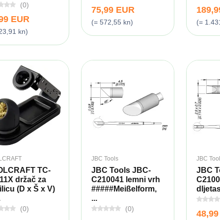
(0)
75,99 EUR
189,
,99 EUR
(= 572,55 kn)
(= 1.43
23,91 kn)
LCRAFT
JBC Tools
JBC Too
OLCRAFT TC-
JBC Tools JBC-
JBC T
11X držač za
C210041 lemni vrh
C2100
licu (D x Š x V)
#####Meißelform,
dljetas
.
...
(0)
(0)
48,9