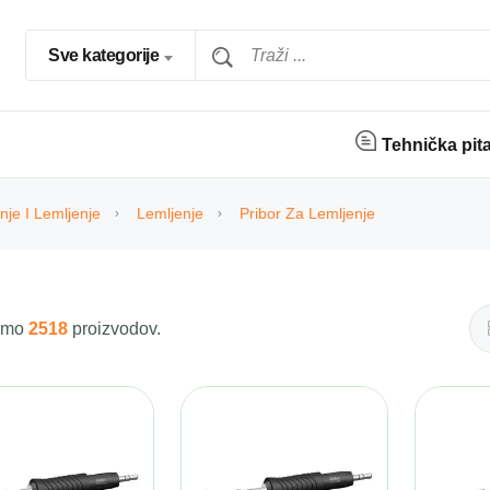
Sve kategorije
Tehnička pit
nje I Lemljenje
Lemljenje
Pribor Za Lemljenje
 smo
2518
proizvodov.