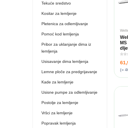
Tekuće sredstvo
Kositar za lemljenje
Pletenica za odlemljivanje
Well
Pomoć kod lemljenja
Wel
MS 
Pribor za uklanjanje dima iz
dlje
lemljenja
Usisavanje dima lemljenja
61
(= 4
Lemne ploče za predgrijavanje
Kade za lemljenje
Usisne pumpe za odlemljivanje
Postolje za lemljenje
Vršci za lemljenje
Popravak lemljenja