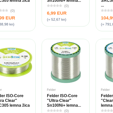
305 lemna žica
Sn100Ni+ lemna...
SAC30
...
(0)
(0)
6,99 EUR
,99 EUR
104,
(= 52,67 kn)
38,98 kn)
(= 791,
er
Felder
Felder
der ISO-Core
Felder ISO-Core
Felder
tra Clear"
"Ultra-Clear"
"Clea
305 lemna žica
Sn100Ni+ lemna...
lemna ž
(0)