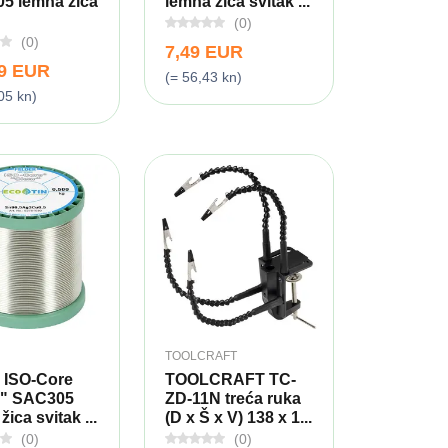
5 lemna žica
lemna žica svitak ...
(0)
(0)
7,49 EUR
99 EUR
(= 56,43 kn)
05 kn)
TOOLCRAFT
 ISO-Core
TOOLCRAFT TC-
r" SAC305
ZD-11N treća ruka
ica svitak ...
(D x Š x V) 138 x 1...
(0)
(0)