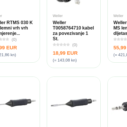
er
Weller
Weller
ler RTMS 030 K
Weller
Welle
lemni vrh vrh
T0058764710 kabel
MS le
jerenje...
za povezivanje 1
dljetas
St.
(0)
(0)
,99 EUR
55,9
18,99 EUR
21,86 kn)
(= 421,
(= 143,08 kn)