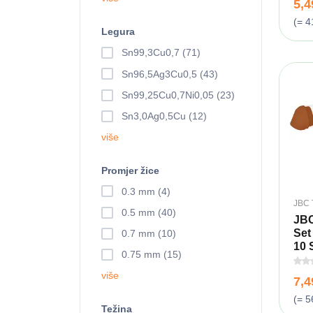
5,
(= 4
Legura
Sn99,3Cu0,7 (71)
Sn96,5Ag3Cu0,5 (43)
Sn99,25Cu0,7Ni0,05 (23)
Sn3,0Ag0,5Cu (12)
više
Promjer žice
0.3 mm (4)
JBC 
0.5 mm (40)
JBC
Set
0.7 mm (10)
10 S
0.75 mm (15)
više
7,
(= 5
Težina