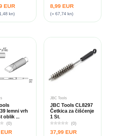
99 EUR
8,99 EUR
1,48 kn)
(= 67,74 kn)
ls
JBC Tools
ools
JBC Tools CL8297
39 lemni vrh
Četkica za čišćenje
t oblik ...
1 St.
(0)
(0)
9 EUR
37,99 EUR