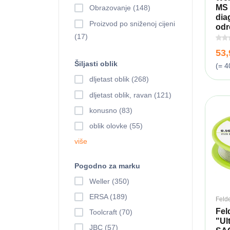
MS 
Obrazovanje (148)
dia
Proizvod po sniženoj cijeni
odr
(17)
53
Šiljasti oblik
(= 4
dljetast oblik (268)
dljetast oblik, ravan (121)
konusno (83)
oblik olovke (55)
više
Pogodno za marku
Weller (350)
ERSA (189)
Feld
Fel
Toolcraft (70)
"Ul
JBC (57)