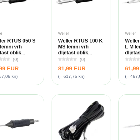
er
Weller
Weller
ler RTUS 050 S
Weller RTUS 100 K
Welle
lemni vrh
MS lemni vrh
L M le
tast oblik...
dljetast oblik...
dljetas
(0)
(0)
,99 EUR
81,99 EUR
61,9
67,06 kn)
(= 617,75 kn)
(= 467,