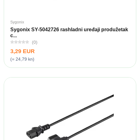
Sygonix
Sygonix SY-5042726 rashladni uređaji produžetak
c...
(0)
3,29 EUR
(= 24,79 kn)