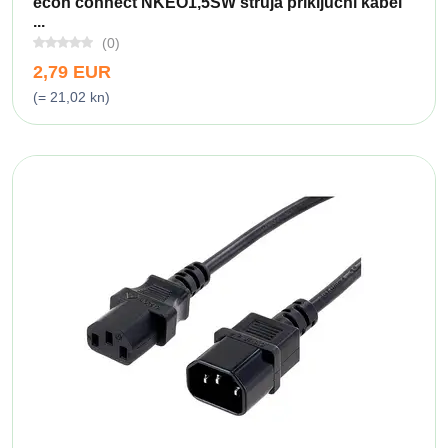
econ connect NKEO1,5SW struja priključni kabel
...
(0)
2,79 EUR
(= 21,02 kn)