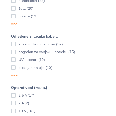
narančasta (22)
žuta (20)
crvena (13)
više
Određene značajke kabela
s faznim komutatorom (32)
pogodan za vanjsku upotrebu (15)
UV otporan (10)
postojan na ulje (10)
više
Opteretivost (maks.)
2.5 A (17)
7 A (2)
10 A (101)