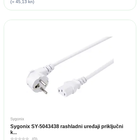
(= 45,13 kn)
Sygonix
Sygonix SY-5043438 rashladni uređaji priključni
k...
(0)