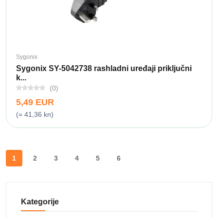
Sygonix
Sygonix SY-5042738 rashladni uređaji priključni
k...
(0)
5,49 EUR
(= 41,36 kn)
1
2
3
4
5
6
Kategorije