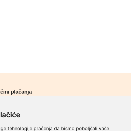
čini plačanja
urni načini plaćanja
lačiće
uge tehnologije praćenja da bismo poboljšali vaše