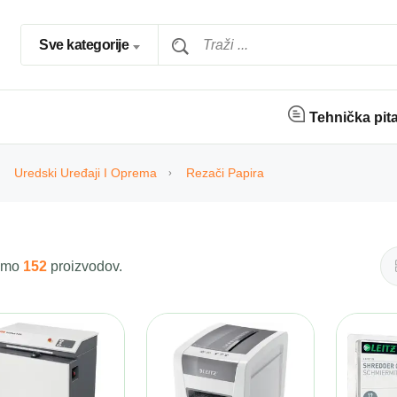
Sve kategorije
Tehnička pit
Uredski Uređaji I Oprema
Rezači Papira
 smo
152
proizvodov.