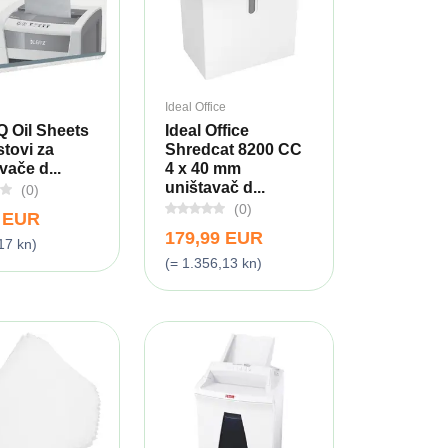
Ideal Office
IQ Oil Sheets
Ideal Office
istovi za
Shredcat 8200 CC
vače d...
4 x 40 mm
uništavač d...
(0)
(0)
9 EUR
179,99 EUR
17 kn)
(= 1.356,13 kn)