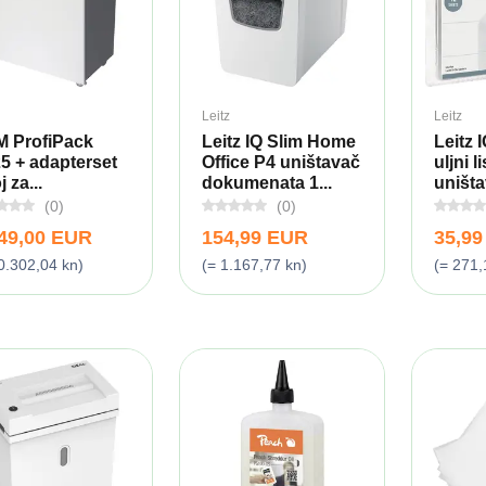
Leitz
Leitz
 ProfiPack
Leitz IQ Slim Home
Leitz 
5 + adapterset
Office P4 uništavač
uljni l
j za...
dokumenata 1...
uništa
(0)
(0)
349,00 EUR
154,99 EUR
35,9
0.302,04 kn)
(= 1.167,77 kn)
(= 271,