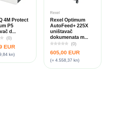
Rexel
IQ 4M Protect
Rexel Optimum
um P5
AutoFeed+ 225X
vač d...
uništavač
dokumenata m...
(0)
(0)
99 EUR
605,00 EUR
9,84 kn)
(= 4.558,37 kn)