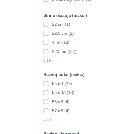
Širina rezanja (maks.)
22 cm (1)
22.5 cm (1)
4 mm (2)
220 mm (67)
više
Razvoj buke (maks.)
55 dB (27)
55 dBA (18)
56 dB (4)
57 dB (4)
više
Razina sigurnosti