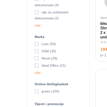
dokumenata (4)
ulje za uništavače
Ideal
dokumenata (2)
Idea
više
Shr
2 x
Marka
uni
Leitz (59)
19
HSM (30)
(= 1
Rexel (29)
Ideal Office (21)
više
Online-Verfügbarkeit
green (105)
Vijesti i promocije