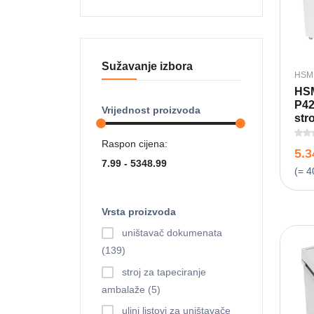
Sužavanje izbora
HSM
HSM
P42
Vrijednost proizvoda
stro
Raspon cijena:
5.
(= 4
Vrsta proizvoda
uništavač dokumenata
(139)
stroj za tapeciranje
ambalaže (5)
uljni listovi za uništavače