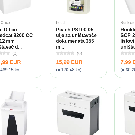
 Office
Peach
Renkfor
l Office
Peach PS100-05
Renkf
edcat 8200 CC
ulje za uništavače
SOP-2
 12 mm
dokumenata 355
listovi
štavač d...
m...
uništa
(0)
(0)
4,99 EUR
15,99 EUR
7,99
.469,15 kn)
(= 120,48 kn)
(= 60,2