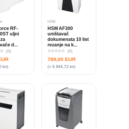
ce
HSM
orce RF-
HSM AF300
0ST uljni
uništavač
 za
dokumenata 10 list
vače d...
rezanje na k...
(0)
(0)
 EUR
789,00 EUR
0 kn)
(= 5.944,72 kn)