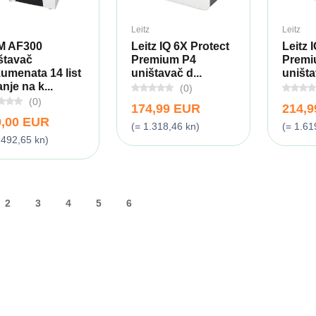
Leitz
Leitz
M AF300
Leitz IQ 6X Protect
Leitz 
štavač
Premium P4
Premi
umenata 14 list
uništavač d...
uništa
nje na k...
(0)
(0)
174,99 EUR
214,
9,00 EUR
(= 1.318,46 kn)
(= 1.61
.492,65 kn)
2
3
4
5
6