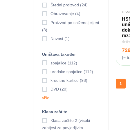
Štedni proizvod (24)
HSM
Obrazovanje (4)
HS
Proizvod po sniženoj cijeni
uni
(3)
dok
reza
Novost (1)
72
Uništava također
(= 5
spajalice (112)
uredske spajalice (112)
kreditne kartice (98)
1
DVD (20)
više
Klasa zaštite
Klasa zaštite 2 (visoki
zahtjevi za povjerljivim