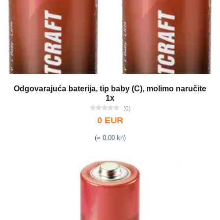
Odgovarajuća baterija, tip baby (C), molimo naručite
1x
(0)
0 EUR
(= 0,00 kn)