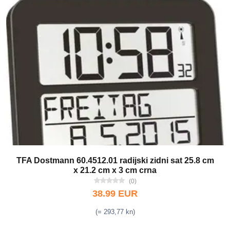
TFA Dostmann 60.4512.01 radijski zidni sat 25.8 cm
x 21.2 cm x 3 cm crna
(0)
38.99 EUR
(= 293,77 kn)