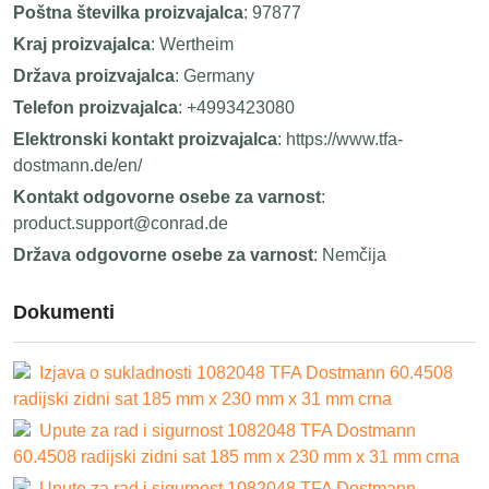
Poštna številka proizvajalca
: 97877
Kraj proizvajalca
: Wertheim
Država proizvajalca
: Germany
Telefon proizvajalca
: +4993423080
Elektronski kontakt proizvajalca
: https://www.tfa-
dostmann.de/en/
Kontakt odgovorne osebe za varnost
:
product.support@conrad.de
Država odgovorne osebe za varnost
: Nemčija
Dokumenti
Izjava o sukladnosti 1082048 TFA Dostmann 60.4508
radijski zidni sat 185 mm x 230 mm x 31 mm crna
Upute za rad i sigurnost 1082048 TFA Dostmann
60.4508 radijski zidni sat 185 mm x 230 mm x 31 mm crna
Upute za rad i sigurnost 1082048 TFA Dostmann