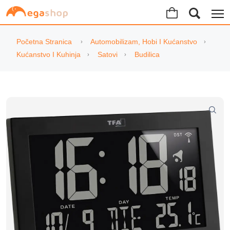
Početna Stranica
Automobilizam, Hobi I Kućanstvo
Kućanstvo I Kuhinja
Satovi
Budilica