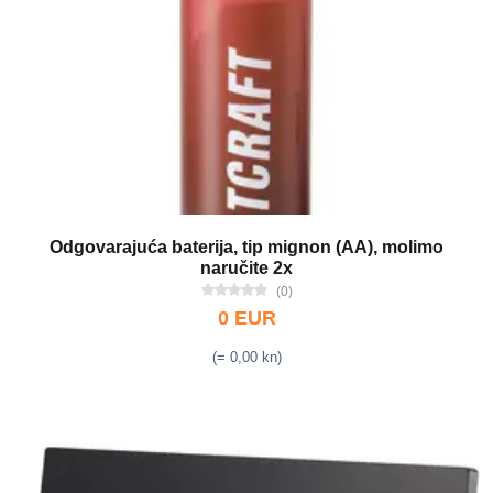
Odgovarajuća baterija, tip mignon (AA), molimo
naručite 2x
(0)
0 EUR
(= 0,00 kn)