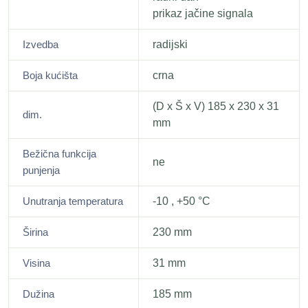
prikaz jačine signala
Izvedba
radijski
Boja kućišta
crna
(D x Š x V) 185 x 230 x 31
dim.
mm
Bežična funkcija
ne
punjenja
Unutranja temperatura
-10 , +50 °C
Širina
230 mm
Visina
31 mm
Dužina
185 mm