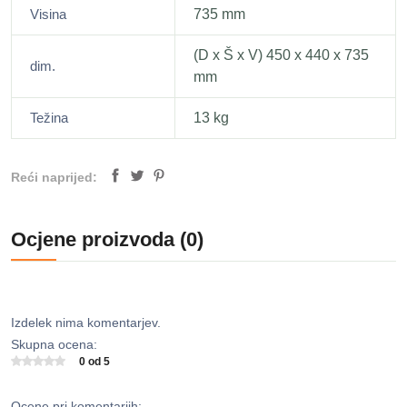
Visina
735 mm
(D x Š x V) 450 x 440 x 735
dim.
mm
Težina
13 kg
Reći naprijed:
Ocjene proizvoda (0)
Izdelek nima komentarjev.
Skupna ocena:
0 od 5
Ocene pri komentarjih: