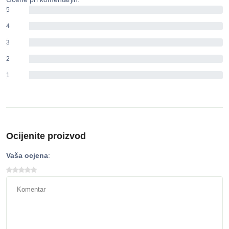
5
0%
4
0%
3
0%
2
0%
1
0%
Ocijenite proizvod
Vaša ocjena
: