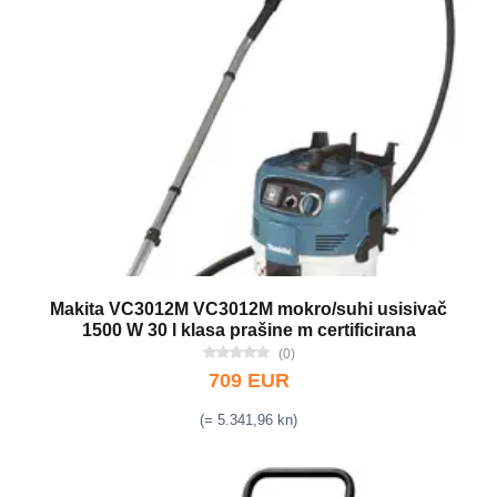
Makita VC3012M VC3012M mokro/suhi usisivač
1500 W 30 l klasa prašine m certificirana
(0)
709 EUR
(= 5.341,96 kn)