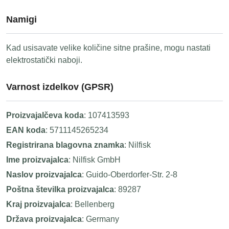
Namigi
Kad usisavate velike količine sitne prašine, mogu nastati
elektrostatički naboji.
Varnost izdelkov (GPSR)
Proizvajalčeva koda
: 107413593
EAN koda
: 5711145265234
Registrirana blagovna znamka
: Nilfisk
Ime proizvajalca
: Nilfisk GmbH
Naslov proizvajalca
: Guido-Oberdorfer-Str. 2-8
Poštna številka proizvajalca
: 89287
Kraj proizvajalca
: Bellenberg
Država proizvajalca
: Germany