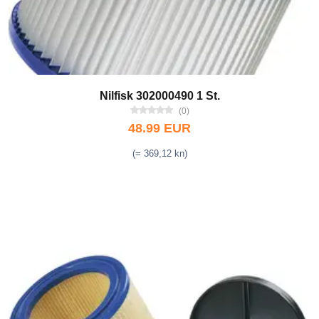
Nilfisk 302000490 1 St.
(0)
48.99 EUR
(= 369,12 kn)