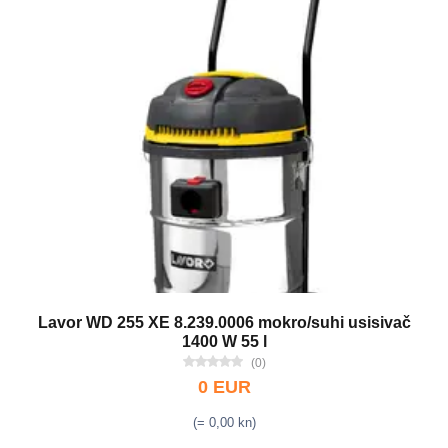
Lavor WD 255 XE 8.239.0006 mokro/suhi usisivač
1400 W 55 l
(0)
0 EUR
(= 0,00 kn)