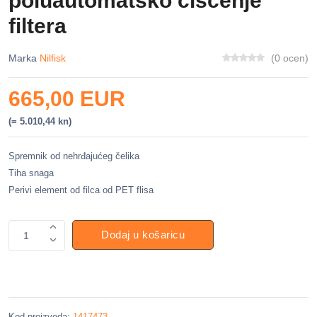
poluautomatsko čišćenje
filtera
Marka
Nilfisk
(0 ocen)
665,00 EUR
(= 5.010,44 kn)
Spremnik od nehrđajućeg čelika
Tiha snaga
Perivi element od filca od PET flisa
Dodaj u košaricu
1
Kod proizvoda:
1417473