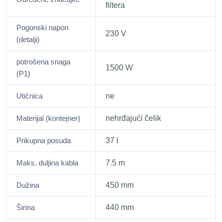
filtera
Pogonski napon
230 V
(detalji)
potrošena snaga
1500 W
(P1)
Utičnica
ne
Materijal (kontejner)
nehrđajući čelik
Prikupna posuda
37 l
Maks. duljina kabla
7.5 m
Dužina
450 mm
Širina
440 mm