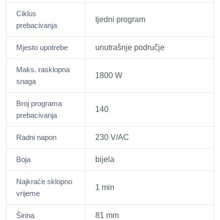
Ciklus
tjedni program
prebacivanja
Mjesto upotrebe
unutrašnje područje
Maks. rasklopna
1800 W
snaga
Broj programa
140
prebacivanja
Radni napon
230 V/AC
Boja
bijela
Najkraće sklopno
1 min
vrijeme
Širina
81 mm