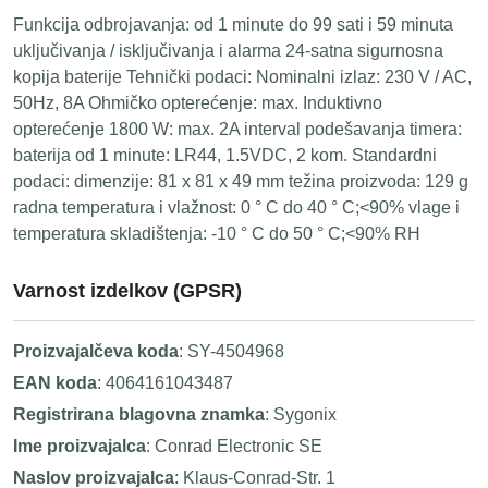
Funkcija odbrojavanja: od 1 minute do 99 sati i 59 minuta
uključivanja / isključivanja i alarma 24-satna sigurnosna
kopija baterije Tehnički podaci: Nominalni izlaz: 230 V / AC,
50Hz, 8A Ohmičko opterećenje: max. Induktivno
opterećenje 1800 W: max. 2A interval podešavanja timera:
baterija od 1 minute: LR44, 1.5VDC, 2 kom. Standardni
podaci: dimenzije: 81 x 81 x 49 mm težina proizvoda: 129 g
radna temperatura i vlažnost: 0 ° C do 40 ° C;<90% vlage i
temperatura skladištenja: -10 ° C do 50 ° C;<90% RH
Varnost izdelkov (GPSR)
Proizvajalčeva koda
: SY-4504968
EAN koda
: 4064161043487
Registrirana blagovna znamka
: Sygonix
Ime proizvajalca
: Conrad Electronic SE
Naslov proizvajalca
: Klaus-Conrad-Str. 1