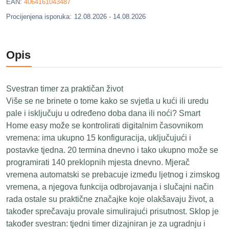
EAN:
4064161043487
Procijenjena isporuka:
12.08.2026 - 14.08.2026
Opis
Svestran timer za praktičan život
Više se ne brinete o tome kako se svjetla u kući ili uredu
pale i isključuju u određeno doba dana ili noći? Smart
Home easy može se kontrolirati digitalnim časovnikom
vremena: ima ukupno 15 konfiguracija, uključujući i
postavke tjedna. 20 termina dnevno i tako ukupno može se
programirati 140 preklopnih mjesta dnevno. Mjerač
vremena automatski se prebacuje između ljetnog i zimskog
vremena, a njegova funkcija odbrojavanja i slučajni način
rada ostale su praktične značajke koje olakšavaju život, a
također sprečavaju provale simulirajući prisutnost. Sklop je
također svestran: tjedni timer dizajniran je za ugradnju i