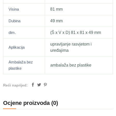
Visina
81 mm
Dubina
49 mm
dim.
(Š x V x D) 81 x 81 x 49 mm
upravljanje rasvjetom i
Aplikacija
uređajima
Ambalaža bez
ambalaža bez plastike
plastike
Reći naprijed:
Ocjene proizvoda (0)