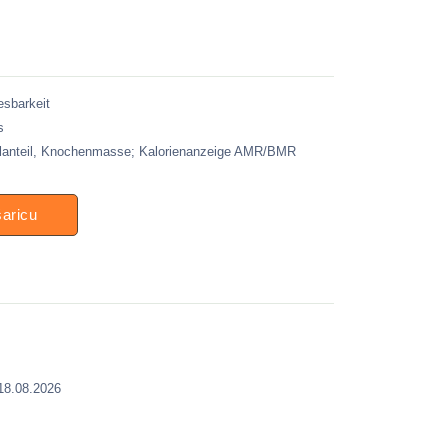
esbarkeit
s
kelanteil, Knochenmasse; Kalorienanzeige AMR/BMR
šaricu
 18.08.2026