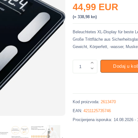
44,99 EUR
(= 338,98 kn)
Beleuchtetes XL-Display für beste L
Große Trittfläche aus Sicherheitsgla
Gewicht, Körperfett, -wasser, Mus
Dodaj u ko
1
Kod proizvoda:
2613470
EAN:
4211125735746
Procijenjena isporuka:
14.08.2026 -