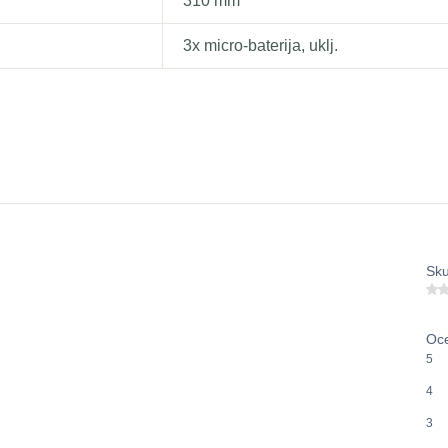
310 mm
3x micro-baterija, uklj.
Sku
Oce
5
4
3