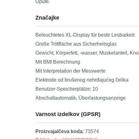
Upute.
Značajke
Beleuchtetes XL-Display für beste Lesbarkeit
Große Trittfläche aus Sicherheitsglas
Gewicht, Körperfett, -wasser, Muskelanteil,
Mit BMI Berechnung
Mit Interpretation der Messwerte
Elektrode od brušenog nehrđajućeg čelika
Benutzer-Speicherplätze: 10
Abschaltautomatik, Überlastungsanzeige
Varnost izdelkov (GPSR)
Proizvajalčeva koda
: 73574