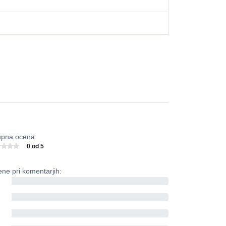
pna ocena:
0 od 5
ne pri komentarjih:
0%
0%
0%