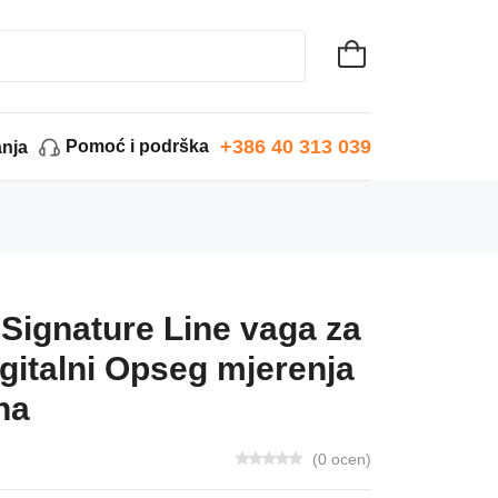
+386 40 313 039
Pomoć i podrška
anja
Signature Line vaga za
digitalni Opseg mjerenja
na
(0 ocen)