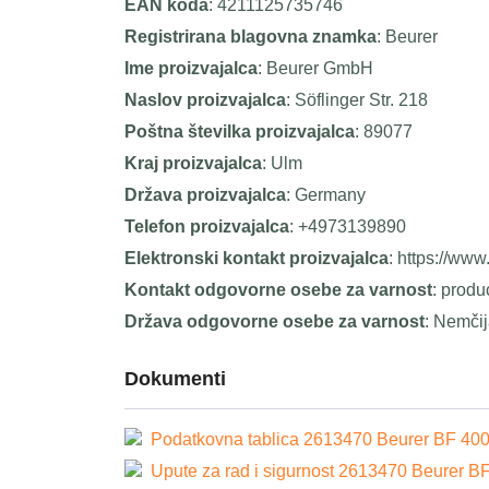
EAN koda
: 4211125735746
Registrirana blagovna znamka
: Beurer
Ime proizvajalca
: Beurer GmbH
Naslov proizvajalca
: Söflinger Str. 218
Poštna številka proizvajalca
: 89077
Kraj proizvajalca
: Ulm
Država proizvajalca
: Germany
Telefon proizvajalca
: +4973139890
Elektronski kontakt proizvajalca
: https://www
Kontakt odgovorne osebe za varnost
: prod
Država odgovorne osebe za varnost
: Nemči
Dokumenti
Podatkovna tablica 2613470 Beurer BF 400 S
Upute za rad i sigurnost 2613470 Beurer BF 