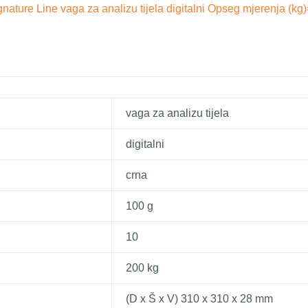
ature Line vaga za analizu tijela digitalni Opseg mjerenja (kg
vaga za analizu tijela
digitalni
crna
100 g
10
200 kg
(D x Š x V) 310 x 310 x 28 mm