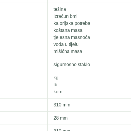
težina
izračun bmi
kalorijska potreba
koštana masa
tjelesna masnoća
voda u tijelu
mišićna masa
sigurnosno staklo
kg
lb
kom.
310 mm
28 mm