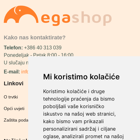
Kako nas kontaktirate?
Telefon:
+386 40 313 039
Ponedeljak - Petak 8:00 - 16:00
U slučaju neraspoloživosti ćemo vas nazvati.
E-mail:
info@megashop.hr
Mi koristimo kolačiće
Linkovi
Koristimo kolačiće i druge
O trvtki
tehnologije praćenja da bismo
poboljšali vaše korisničko
Opći uvjeti
iskustvo na našoj web stranici,
Zaštita podataka
kako bismo vam prikazali
personalizirani sadržaj i ciljane
oglase, analizirali promet na našoj