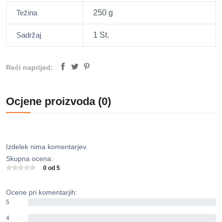
Težina
250 g
Sadržaj
1 St.
Reći naprijed:
Ocjene proizvoda (0)
Izdelek nima komentarjev.
Skupna ocena:
0 od 5
Ocene pri komentarjih:
5
0%
4
0%