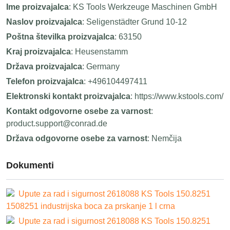
Ime proizvajalca
: KS Tools Werkzeuge Maschinen GmbH
Naslov proizvajalca
: Seligenstädter Grund 10-12
Poštna številka proizvajalca
: 63150
Kraj proizvajalca
: Heusenstamm
Država proizvajalca
: Germany
Telefon proizvajalca
: +496104497411
Elektronski kontakt proizvajalca
: https://www.kstools.com/
Kontakt odgovorne osebe za varnost
:
product.support@conrad.de
Država odgovorne osebe za varnost
: Nemčija
Dokumenti
Upute za rad i sigurnost 2618088 KS Tools 150.8251
1508251 industrijska boca za prskanje 1 l crna
Upute za rad i sigurnost 2618088 KS Tools 150.8251