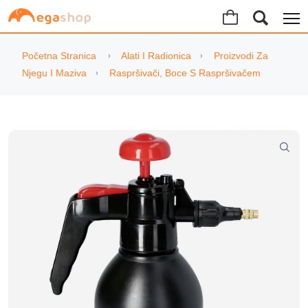
Početna Stranica
Alati I Radionica
Proizvodi Za
Njegu I Maziva
Raspršivači, Boce S Raspršivačem