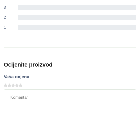
3
0%
2
0%
1
0%
Ocijenite proizvod
Vaša ocjena
: