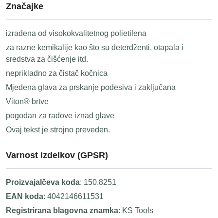
Značajke
izrađena od visokokvalitetnog polietilena
za razne kemikalije kao što su deterdženti, otapala i
sredstva za čišćenje itd.
neprikladno za čistač kočnica
Mjedena glava za prskanje podesiva i zaključana
Viton® brtve
pogodan za radove iznad glave
Ovaj tekst je strojno preveden.
Varnost izdelkov (GPSR)
Proizvajalčeva koda
: 150.8251
EAN koda
: 4042146611531
Registrirana blagovna znamka
: KS Tools