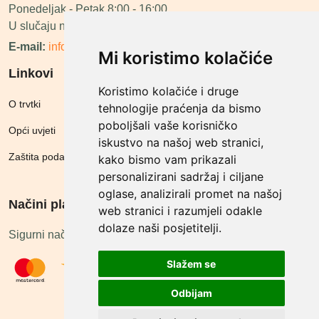
Ponedeljak - Petak 8:00 - 16:00
U slučaju neraspoloživosti ćemo vas nazvati.
E-mail:
info@megashop.hr
Mi koristimo kolačiće
Linkovi
Koristimo kolačiće i druge
O trvtki
tehnologije praćenja da bismo
poboljšali vaše korisničko
Opći uvjeti
iskustvo na našoj web stranici,
Zaštita podataka
kako bismo vam prikazali
personalizirani sadržaj i ciljane
oglase, analizirali promet na našoj
Načini plačanja
web stranici i razumjeli odakle
dolaze naši posjetitelji.
Sigurni načini plaćanja
Slažem se
Odbijam