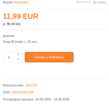
Marka
Helukabel
(0 ocen)
11,99 EUR
(= 90,34 kn)
prozirna
Snop Ø (maks.): 20 mm
Dodaj u košaricu
1
Kod proizvoda:
2826190
EAN:
2050008931088
Procijenjena isporuka:
14.08.2026 - 18.08.2026