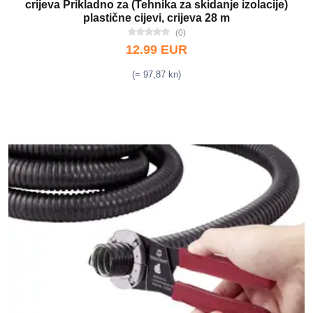
crijeva Prikladno za (Tehnika za skidanje izolacije)
plastične cijevi, crijeva 28 m
(0)
12.99 EUR
(= 97,87 kn)