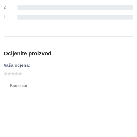
2
0%
1
0%
Ocijenite proizvod
Vaša ocjena
: