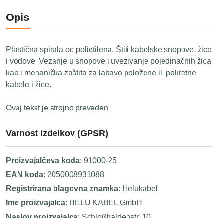
Opis
Plastična spirala od polietilena. Štiti kabelske snopove, žice
i vodove. Vezanje u snopove i uvezivanje pojedinačnih žica
kao i mehanička zaštita za labavo položene ili pokretne
kabele i žice.
Ovaj tekst je strojno preveden.
Varnost izdelkov (GPSR)
Proizvajalčeva koda
: 91000-25
EAN koda
: 2050008931088
Registrirana blagovna znamka
: Helukabel
Ime proizvajalca
: HELU KABEL GmbH
Naslov proizvajalca
: Schloßhaldenstr. 10