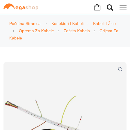
Početna Stranica
Konektori I Kabeli
Kabeli I Žice
Oprema Za Kabele
Zaštita Kabela
Crijeva Za
Kabele