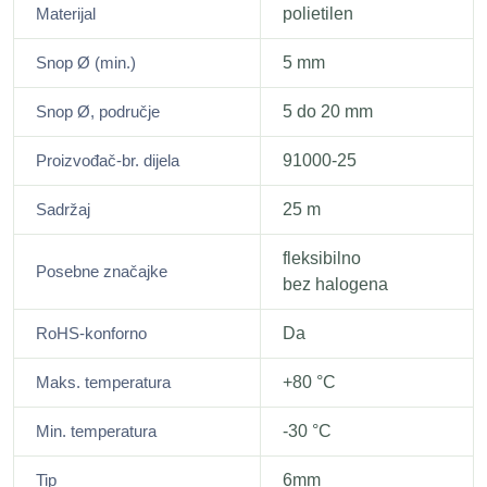
Materijal
polietilen
Snop Ø (min.)
5 mm
Snop Ø, područje
5 do 20 mm
Proizvođač-br. dijela
91000-25
Sadržaj
25 m
fleksibilno
Posebne značajke
bez halogena
RoHS-konforno
Da
Maks. temperatura
+80 °C
Min. temperatura
-30 °C
Tip
6mm