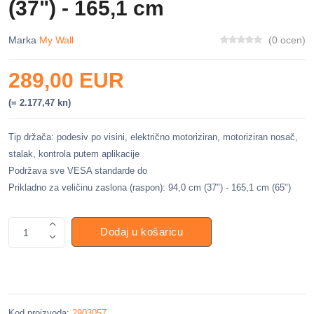
(37") - 165,1 cm
Marka
My Wall
(0 ocen)
289,00 EUR
(= 2.177,47 kn)
Tip držača: podesiv po visini, električno motoriziran, motoriziran nosač,
stalak, kontrola putem aplikacije
Podržava sve VESA standarde do
Prikladno za veličinu zaslona (raspon): 94,0 cm (37") - 165,1 cm (65")
Dodaj u košaricu
1
Kod proizvoda:
2903057