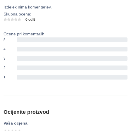
Izdelek nima komentarjev.
Skupna ocena:
0 od 5
Ocene pri komentarjih:
5
0%
4
0%
3
0%
2
0%
1
0%
Ocijenite proizvod
Vaša ocjena
: