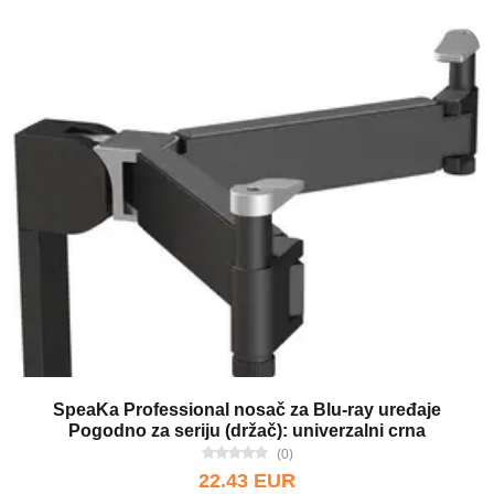
SpeaKa Professional nosač za Blu-ray uređaje
Pogodno za seriju (držač): univerzalni crna
(0)
22.43 EUR