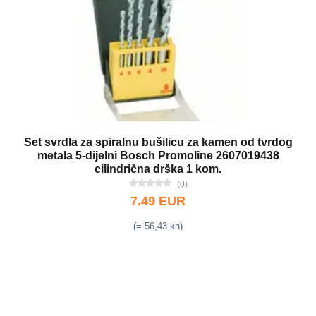
Set svrdla za spiralnu bušilicu za kamen od tvrdog
metala 5-dijelni Bosch Promoline 2607019438
cilindrična drška 1 kom.
(0)
7.49 EUR
(= 56,43 kn)