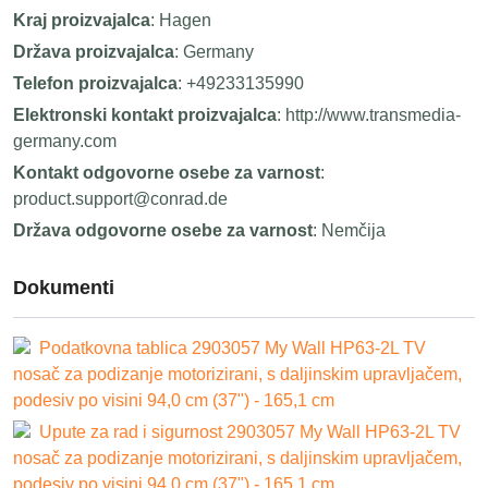
Kraj proizvajalca
: Hagen
Država proizvajalca
: Germany
Telefon proizvajalca
: +49233135990
Elektronski kontakt proizvajalca
: http://www.transmedia-
germany.com
Kontakt odgovorne osebe za varnost
:
product.support@conrad.de
Država odgovorne osebe za varnost
: Nemčija
Dokumenti
Podatkovna tablica 2903057 My Wall HP63-2L TV
nosač za podizanje motorizirani, s daljinskim upravljačem,
podesiv po visini 94,0 cm (37") - 165,1 cm
Upute za rad i sigurnost 2903057 My Wall HP63-2L TV
nosač za podizanje motorizirani, s daljinskim upravljačem,
podesiv po visini 94,0 cm (37") - 165,1 cm