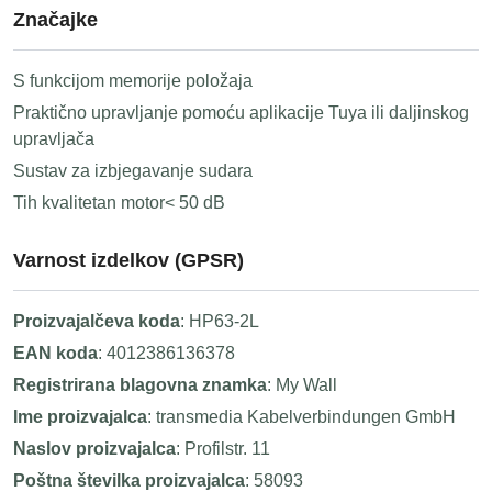
Značajke
S funkcijom memorije položaja
Praktično upravljanje pomoću aplikacije Tuya ili daljinskog
upravljača
Sustav za izbjegavanje sudara
Tih kvalitetan motor< 50 dB
Varnost izdelkov (GPSR)
Proizvajalčeva koda
: HP63-2L
EAN koda
: 4012386136378
Registrirana blagovna znamka
: My Wall
Ime proizvajalca
: transmedia Kabelverbindungen GmbH
Naslov proizvajalca
: Profilstr. 11
Poštna številka proizvajalca
: 58093