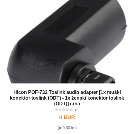
Hicon POF-732 Toslink audio adapter [1x muški
konektor toslink (ODT) - 1x ženski konektor toslink
(ODT)] crna
(0)
0 EUR
(= 0,00 kn)