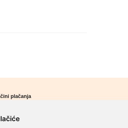
čini plačanja
urni načini plaćanja
lačiće