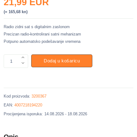
21,99 EUR
(= 165,68 kn)
Radio zidni sat s digitalnim zaslonom
Precizan radio-kontrolirani satni mehanizam
Potpuno automatsko podešavanje vremena
Dodaj u košaricu
1
Kod proizvoda:
3200367
EAN:
4007218194220
Procijenjena isporuka:
14.08.2026 - 18.08.2026
Opis