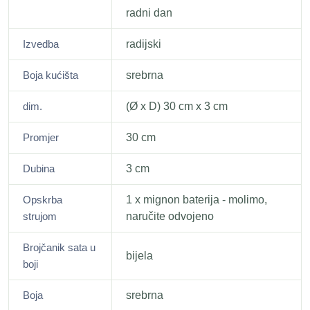
radni dan
Izvedba
radijski
Boja kućišta
srebrna
dim.
(Ø x D) 30 cm x 3 cm
Promjer
30 cm
Dubina
3 cm
Opskrba
1 x mignon baterija - molimo,
strujom
naručite odvojeno
Brojčanik sata u
bijela
boji
Boja
srebrna