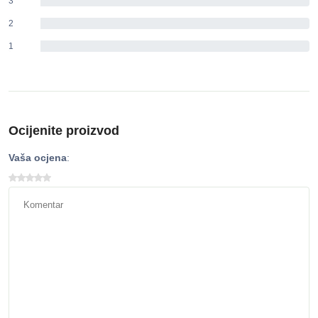
3
0%
2
0%
1
0%
Ocijenite proizvod
Vaša ocjena
: