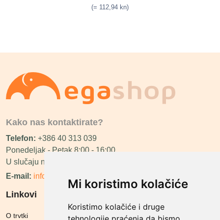
(= 112,94 kn)
Kako nas kontaktirate?
Telefon:
+386 40 313 039
Ponedeljak - Petak 8:00 - 16:00
U slučaju neraspoloživosti ćemo vas nazvati.
E-mail:
info@megashop.hr
Mi koristimo kolačiće
Linkovi
Koristimo kolačiće i druge
O trvtki
tehnologije praćenja da bismo