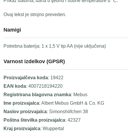
Prikaz datuma, dana u tjednu i sobne temperature u °C.
Ovaj tekst je strojno preveden.
Namigi
Potrebna baterija: 1 x 1,5 V tip AA (nije uključena)
Varnost izdelkov (GPSR)
Proizvajalčeva koda
: 19422
EAN koda
: 4007218194220
Registrirana blagovna znamka
: Mebus
Ime proizvajalca
: Albert Mebus GmbH & Co. KG
Naslov proizvajalca
: Simonshöfchen 38
Poštna številka proizvajalca
: 42327
Kraj proizvajalca
: Wuppertal