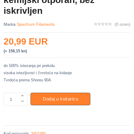
iskrivljen
Marka
Spectrum Filaments
(0 ocen)
20,99 EUR
(= 158,15 kn)
do 500% istezanja pri prekidu
visoka istezljivost i čvrstoća na kidanje
Tvrdoća prema Shoreu 90A
Dodaj u košaricu
1
Kod proizvoda:
3462290