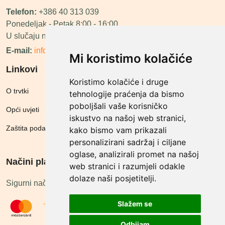
Telefon:
+386 40 313 039
Ponedeljak - Petak 8:00 - 16:00
U slučaju neraspoloživosti ćemo vas nazvati.
E-mail:
info@megashop.hr
Mi koristimo kolačiće
Linkovi
Koristimo kolačiće i druge
O trvtki
tehnologije praćenja da bismo
poboljšali vaše korisničko
Opći uvjeti
iskustvo na našoj web stranici,
Zaštita podataka
kako bismo vam prikazali
personalizirani sadržaj i ciljane
oglase, analizirali promet na našoj
Načini plačanja
web stranici i razumjeli odakle
dolaze naši posjetitelji.
Sigurni načini plaćanja
Slažem se
Odbijam