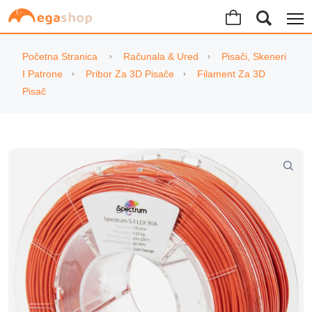
Početna Stranica
Računala & Ured
Pisači, Skeneri
I Patrone
Pribor Za 3D Pisače
Filament Za 3D
Pisač