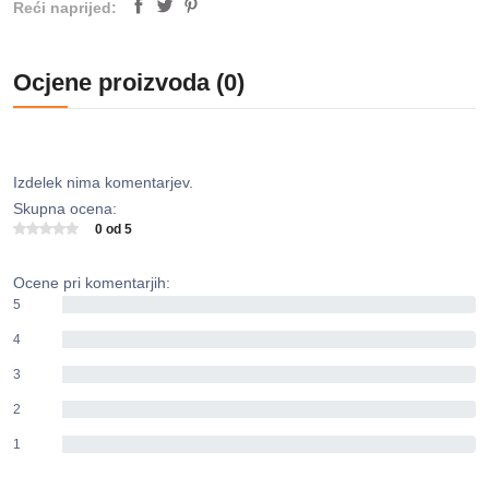
Reći naprijed:
Ocjene proizvoda (0)
Izdelek nima komentarjev.
Skupna ocena:
0 od 5
Ocene pri komentarjih:
5
0%
4
0%
3
0%
2
0%
1
0%