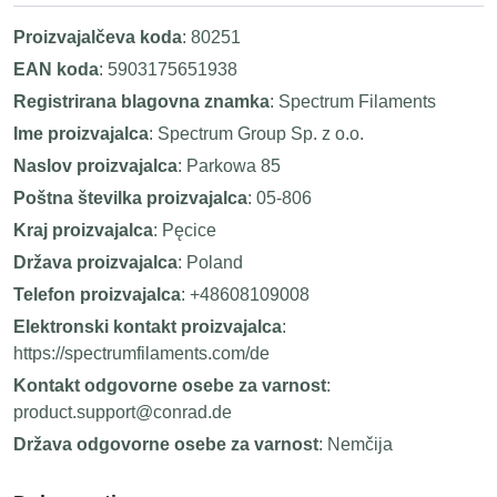
Proizvajalčeva koda
: 80251
EAN koda
: 5903175651938
Registrirana blagovna znamka
: Spectrum Filaments
Ime proizvajalca
: Spectrum Group Sp. z o.o.
Naslov proizvajalca
: Parkowa 85
Poštna številka proizvajalca
: 05-806
Kraj proizvajalca
: Pęcice
Država proizvajalca
: Poland
Telefon proizvajalca
: +48608109008
Elektronski kontakt proizvajalca
:
https://spectrumfilaments.com/de
Kontakt odgovorne osebe za varnost
:
product.support@conrad.de
Država odgovorne osebe za varnost
: Nemčija