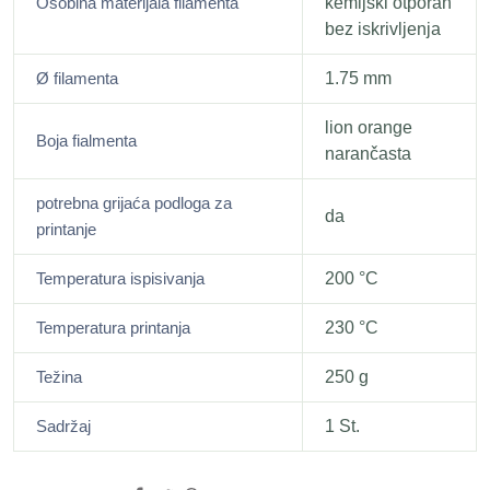
Osobina materijala filamenta
kemijski otporan
bez iskrivljenja
Ø filamenta
1.75 mm
lion orange
Boja fialmenta
narančasta
potrebna grijaća podloga za
da
printanje
Temperatura ispisivanja
200 °C
Temperatura printanja
230 °C
Težina
250 g
Sadržaj
1 St.