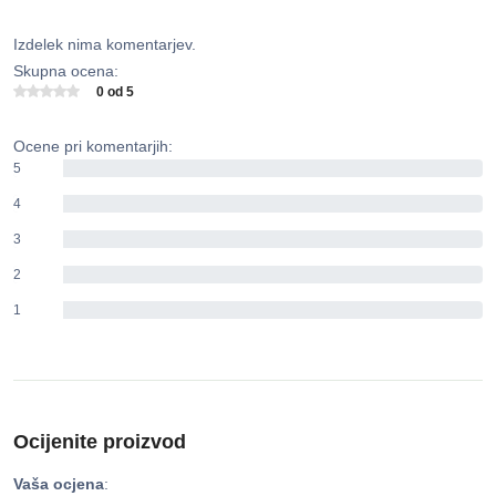
Izdelek nima komentarjev.
Skupna ocena:
0 od 5
Ocene pri komentarjih:
5
0%
4
0%
3
0%
2
0%
1
0%
Ocijenite proizvod
Vaša ocjena
: