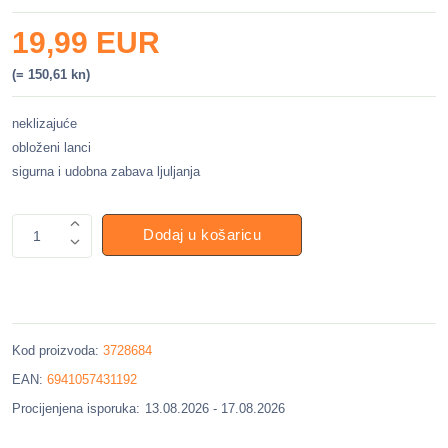
19,99 EUR
(= 150,61 kn)
neklizajuće
obloženi lanci
sigurna i udobna zabava ljuljanja
Dodaj u košaricu
1
Kod proizvoda:
3728684
EAN:
6941057431192
Procijenjena isporuka:
13.08.2026 - 17.08.2026