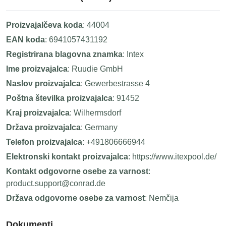
Proizvajalčeva koda
: 44004
EAN koda
: 6941057431192
Registrirana blagovna znamka
: Intex
Ime proizvajalca
: Ruudie GmbH
Naslov proizvajalca
: Gewerbestrasse 4
Poštna številka proizvajalca
: 91452
Kraj proizvajalca
: Wilhermsdorf
Država proizvajalca
: Germany
Telefon proizvajalca
: +491806666944
Elektronski kontakt proizvajalca
: https://www.itexpool.de/
Kontakt odgovorne osebe za varnost
:
product.support@conrad.de
Država odgovorne osebe za varnost
: Nemčija
Dokumenti