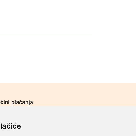
čini plačanja
urni načini plaćanja
lačiće