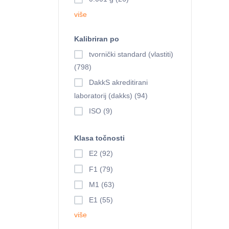
više
Kalibriran po
tvornički standard (vlastiti)
(798)
DakkS akreditirani
laboratorij (dakks) (94)
ISO (9)
Klasa točnosti
E2 (92)
F1 (79)
M1 (63)
E1 (55)
više