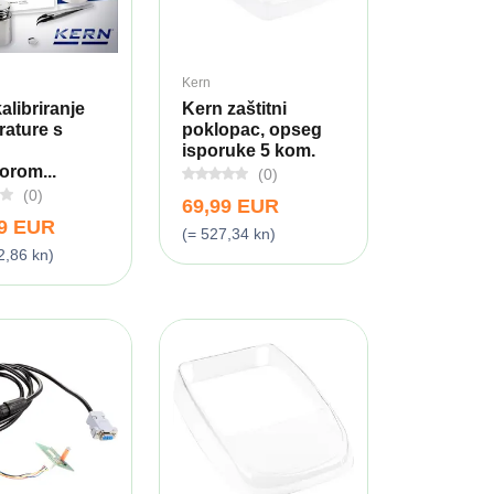
Kern
alibriranje
Kern zaštitni
ature s
poklopac, opseg
isporuke 5 kom.
orom...
(0)
(0)
69,99 EUR
99 EUR
(= 527,34 kn)
2,86 kn)