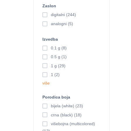
Zaslon
digitalni (244)
analogni (5)
Izvedba
0.1 g (8)
0.5 g (1)
1 g (29)
1 (2)
više
Porodica boja
bijela (white) (23)
crna (black) (18)
višebojna (multicolored)