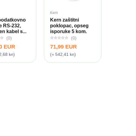
Kern
podatkovno
Kern zaštitni
e RS-232,
poklopac, opseg
en kabel s...
isporuke 5 kom.
(0)
(0)
00 EUR
71,99 EUR
2,68 kn)
(= 542,41 kn)