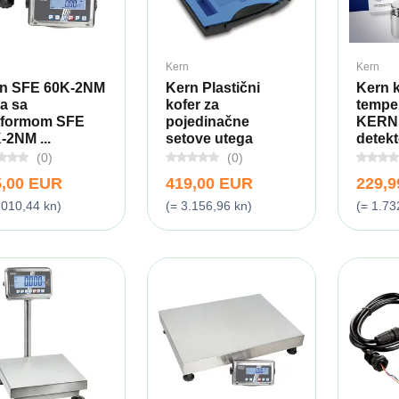
Kern
Kern
n SFE 60K-2NM
Kern Plastični
Kern k
a sa
kofer za
temper
tformom SFE
pojedinačne
KERN
-2NM ...
setove utega
detekt
(0)
(0)
5,00 EUR
419,00 EUR
229,
.010,44 kn)
(= 3.156,96 kn)
(= 1.73