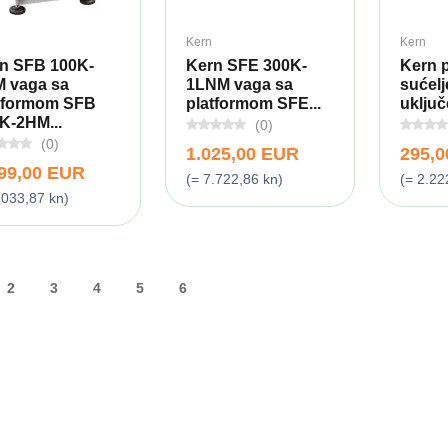
Kern
Kern
n SFB 100K-
Kern SFE 300K-
Kern 
 vaga sa
1LNM vaga sa
sućelj
tformom SFB
platformom SFE...
uključ
K-2HM...
(0)
(0)
1.025,00 EUR
295,
199,00 EUR
(= 7.722,86 kn)
(= 2.22
.033,87 kn)
2
3
4
5
6