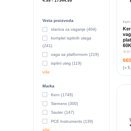
Vrsta proizvoda
Kern
Ker
stanica za vaganje (404)
vag
komplet ispitnih utega
pla
60K
(241)
vaga sa platformom (219)
66
ispitni uteg (119)
(= 5
više
Marka
Kern (1749)
Siemens (300)
Sauter (147)
PCE Instruments (139)
više