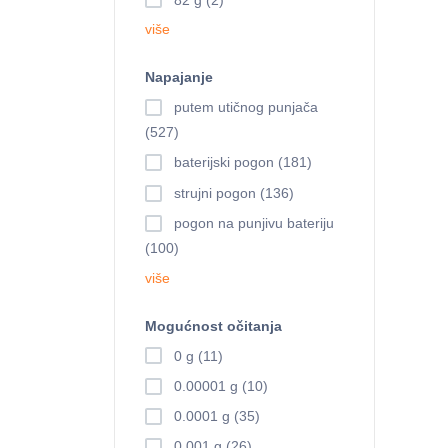
više
Napajanje
putem utičnog punjača
(527)
baterijski pogon (181)
strujni pogon (136)
pogon na punjivu bateriju
(100)
više
Mogućnost očitanja
0 g (11)
0.00001 g (10)
0.0001 g (35)
0.001 g (26)