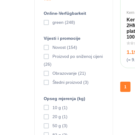
Kern
Online-Verfügbarkeit
Ker
green (248)
2HM
pla
100
Vijesti i promocije
Novost (154)
1.
Proizvod po sniženoj cijeni
(= 9
(26)
Obrazovanje (21)
Štedni proizvod (3)
1
Opseg mjerenja (kg)
10 g (1)
20 g (1)
50 g (3)
82 g (2)