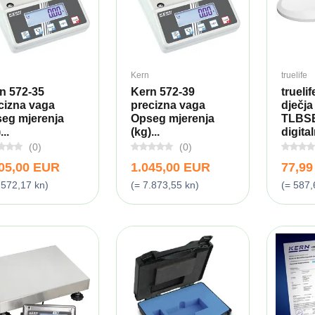
Kern
truelife
n 572-35
Kern 572-39
trueli
cizna vaga
precizna vaga
dječja
eg mjerenja
Opseg mjerenja
TLBS
...
(kg)...
digitaln
(0)
(0)
005,00 EUR
1.045,00 EUR
77,9
.572,17 kn)
(= 7.873,55 kn)
(= 587,