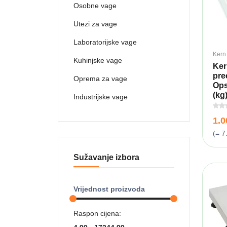
Osobne vage
Utezi za vage
Laboratorijske vage
Kern
Kuhinjske vage
Ker
pre
Oprema za vage
Ops
(kg)
Industrijske vage
1.
(= 7
Sužavanje izbora
Vrijednost proizvoda
Raspon cijena: