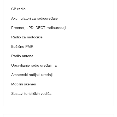
CB radio
Akumulatori za radiouređaje
Freenet, LPD, DECT radiouređaji
Radio za motocikle
Bežične PMR
Radio antene
Upravljanje radio uređajima
Amaterski radijski uređaji
Mobilni skeneri
Sustavi turističkih vodiča