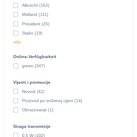
Albrecht (162)
Midland (111)
President (25)
Stabo (19)
više
Online-Verfügbarkeit
green (347)
Vijesti i promocije
Novost (42)
Proizvod po sniženoj cijeni (14)
Obrazovanje (1)
Snaga transmisije
0.5 W (102)