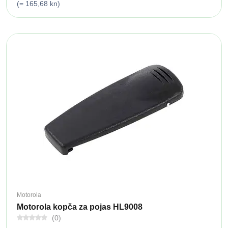
(= 165,68 kn)
Motorola
Motorola kopča za pojas HL9008
(0)