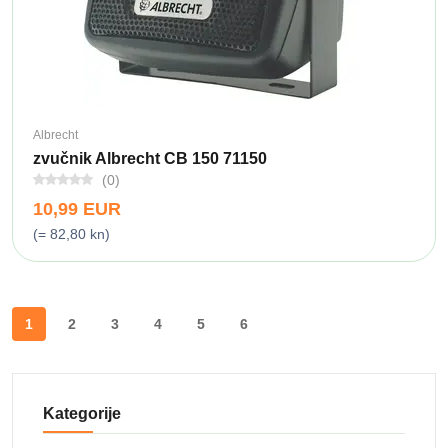
Albrecht
zvučnik Albrecht CB 150 71150
(0)
10,99 EUR
(= 82,80 kn)
1
2
3
4
5
6
Kategorije