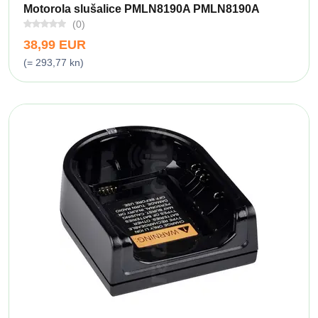
Motorola slušalice PMLN8190A PMLN8190A
(0)
38,99 EUR
(= 293,77 kn)