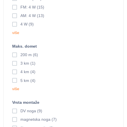
FM: 4 W (15)
AM: 4 W (13)
4 W (9)
više
Maks. domet
200 m (6)
3 km (1)
4 km (4)
5 km (4)
više
Vrsta montaže
DV noga (9)
magnetska noga (7)