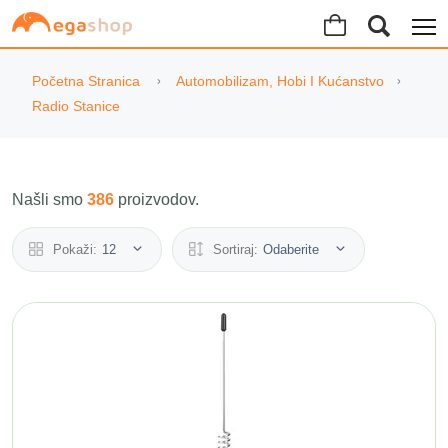
Početna Stranica
Automobilizam, Hobi I Kućanstvo
Radio Stanice
Našli smo
386
proizvodov.
Pokaži:
12
Sortiraj:
Odaberite