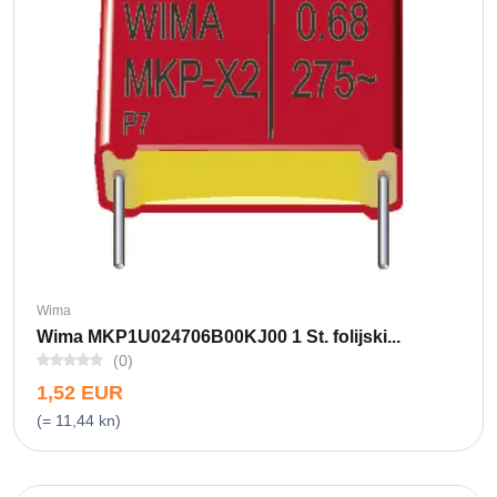
Wima
Wima MKP1U024706B00KJ00 1 St. folijski...
(0)
1,52 EUR
(= 11,44 kn)