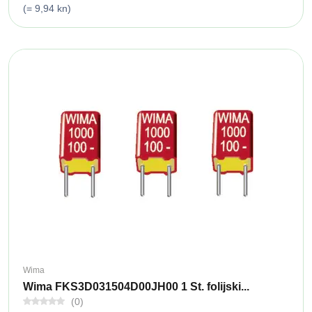
(= 9,94 kn)
Wima
Wima FKS3D031504D00JH00 1 St. folijski...
(0)