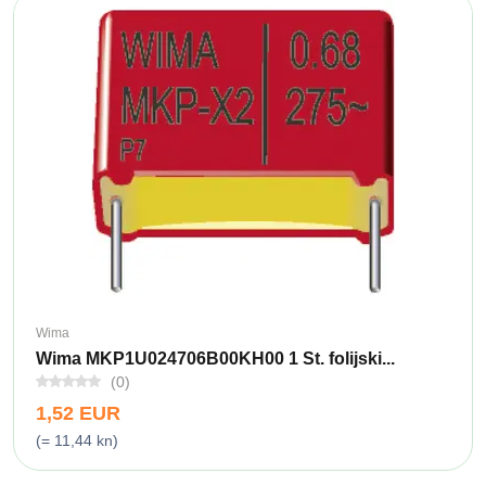
Wima
Wima MKP1U024706B00KH00 1 St. folijski...
(0)
1,52 EUR
(= 11,44 kn)