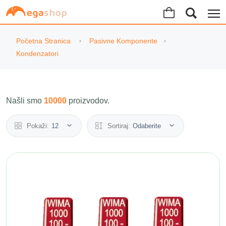
Početna Stranica
Pasivne Komponente
Kondenzatori
Našli smo
10000
proizvodov.
Pokaži:
12
Sortiraj:
Odaberite