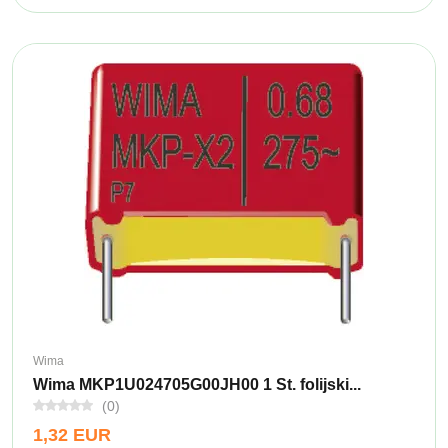
Wima
Wima MKP1U024705G00JH00 1 St. folijski...
(0)
1,32 EUR