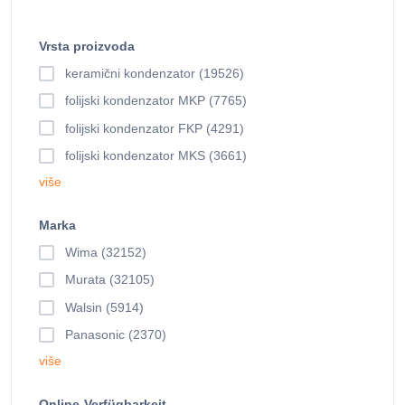
Vrsta proizvoda
keramični kondenzator (19526)
folijski kondenzator MKP (7765)
folijski kondenzator FKP (4291)
folijski kondenzator MKS (3661)
više
Marka
Wima (32152)
Murata (32105)
Walsin (5914)
Panasonic (2370)
više
Online-Verfügbarkeit