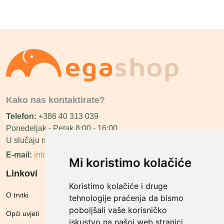
Kako nas kontaktirate?
Telefon:
+386 40 313 039
Ponedeljak - Petak 8:00 - 16:00
U slučaju neraspoloživosti ćemo vas nazvati.
E-mail:
info@megashop.hr
Mi koristimo kolačiće
Linkovi
Koristimo kolačiće i druge
O trvtki
tehnologije praćenja da bismo
poboljšali vaše korisničko
Opći uvjeti
iskustvo na našoj web stranici,