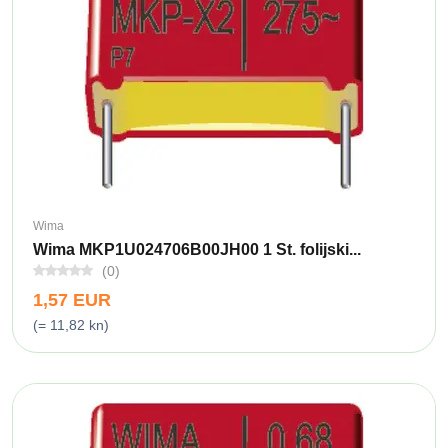
Wima
Wima MKP1U024706B00JH00 1 St. folijski...
(0)
1,57 EUR
(= 11,82 kn)