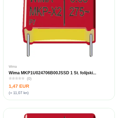
Wima
Wima MKP1U024706B00JSSD 1 St. folijski...
(0)
1,47 EUR
(= 11,07 kn)