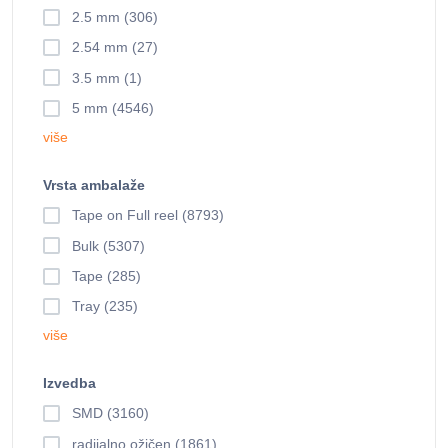
2.5 mm (306)
2.54 mm (27)
3.5 mm (1)
5 mm (4546)
više
Vrsta ambalaže
Tape on Full reel (8793)
Bulk (5307)
Tape (285)
Tray (235)
više
Izvedba
SMD (3160)
radijalno ožičen (1861)