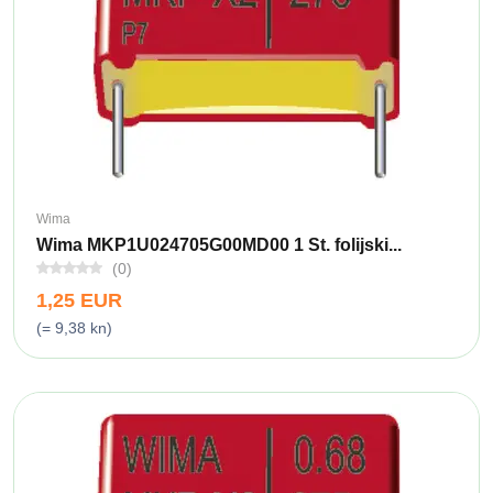
Wima
Wima MKP1U024705G00MD00 1 St. folijski...
(0)
1,25 EUR
(= 9,38 kn)