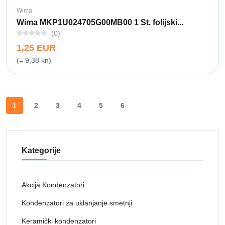
Wima
Wima MKP1U024705G00MB00 1 St. folijski...
(0)
1,25 EUR
(= 9,38 kn)
1
2
3
4
5
6
Kategorije
Akcija Kondenzatori
Kondenzatori za uklanjanje smetnji
Keramički kondenzatori