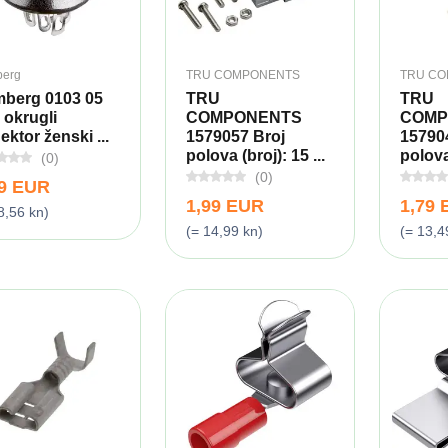
erg
TRU COMPONENTS
TRU C
berg 0103 05
TRU
TRU
 okrugli
COMPONENTS
COMP
ektor ženski ...
1579057 Broj
15790
polova (broj): 15 ...
polova 
(0)
(0)
79 EUR
1,99 EUR
1,79
8,56 kn)
(= 14,99 kn)
(= 13,4