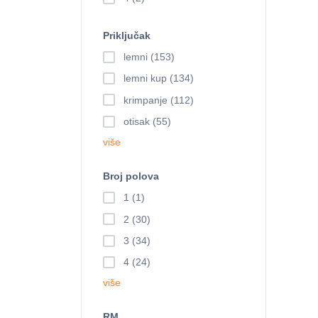
Priključak
lemni (153)
lemni kup (134)
krimpanje (112)
otisak (55)
više
Broj polova
1 (1)
2 (30)
3 (34)
4 (24)
više
RM