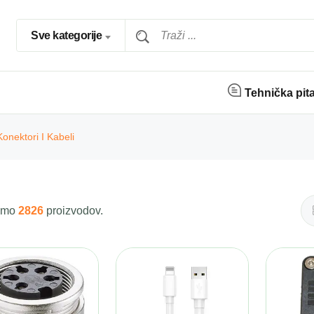
Sve kategorije
Tehnička pit
Konektori I Kabeli
 smo
2826
proizvodov.