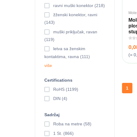
ravni muški konektor (218)
Mole
žženski konektor, ravni
Mol
(143)
plo
stup
muški priključak, ravan
(119)
0,
letva sa ženskim
(= 0
kontaktima, ravna (111)
više
Certifications
1
RoHS (1199)
DIN (4)
Sadržaj
Roba na metre (58)
1 St. (866)