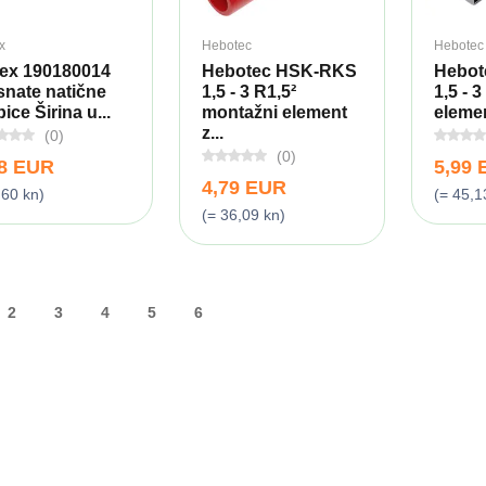
x
Hebotec
Hebotec
ex 190180014
Hebotec HSK-RKS
Hebot
snate natične
1,5 - 3 R1,5²
1,5 - 
ice Širina u...
montažni element
element
z...
(0)
(0)
08 EUR
5,99
4,79 EUR
,60 kn)
(= 45,1
(= 36,09 kn)
2
3
4
5
6