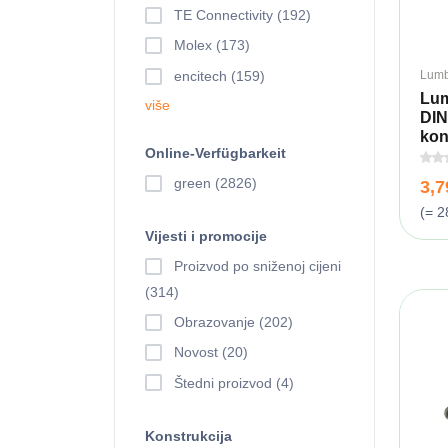
TE Connectivity (192)
Molex (173)
Lumb
encitech (159)
Lum
više
DIN
kon
Online-Verfügbarkeit
green (2826)
3,
(= 2
Vijesti i promocije
Proizvod po sniženoj cijeni
(314)
Obrazovanje (202)
Novost (20)
Štedni proizvod (4)
Konstrukcija