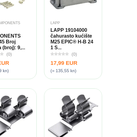
OMPONENTS
LAPP
LAPP 19104000
ONENTS
čahurasto kućište
45 Broj
M25 EPIC® H-B 24
(broj): 9,...
1 S...
(0)
(0)
 EUR
17,99 EUR
9 kn)
(= 135,55 kn)