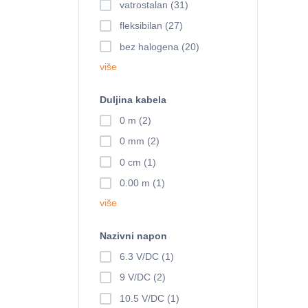
vatrostalan (31)
fleksibilan (27)
bez halogena (20)
više
Duljina kabela
0 m (2)
0 mm (2)
0 cm (1)
0.00 m (1)
više
Nazivni napon
6.3 V/DC (1)
9 V/DC (2)
10.5 V/DC (1)