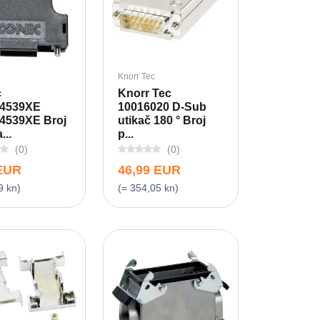
Knorr Tec
c
Knorr Tec
4539XE
10016020 D-Sub
4539XE Broj
utikač 180 ° Broj
...
p...
(0)
(0)
 EUR
46,99 EUR
9 kn)
(= 354,05 kn)