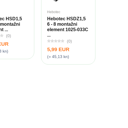
Hebotec
ec HSD1,5
Hebotec HSDZ1,5
3 montažni
6 - 8 montažni
 ...
element 1025-033C
...
(0)
(0)
 EUR
5,99 EUR
3 kn)
(= 45,13 kn)