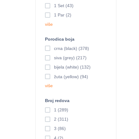
1 Set (43)
1 Par (2)
više
Porodica boja
crna (black) (378)
siva (grey) (217)
bijela (white) (132)
žuta (yellow) (94)
više
Broj redova
1 (289)
2 (311)
3 (86)
4 (2)