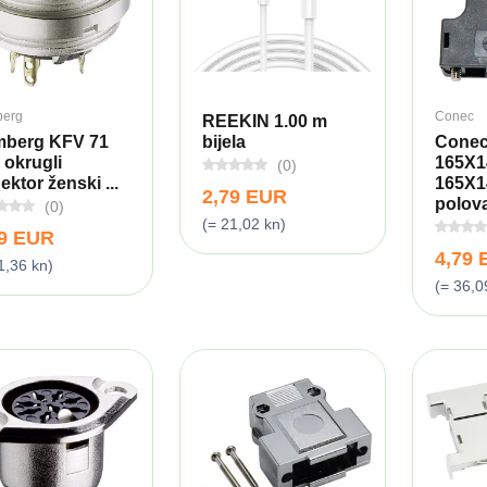
erg
Conec
REEKIN 1.00 m
berg KFV 71
bijela
Cone
 okrugli
165X1
(0)
ektor ženski ...
165X1
2,79 EUR
polova
(0)
(= 21,02 kn)
49 EUR
4,79
1,36 kn)
(= 36,0