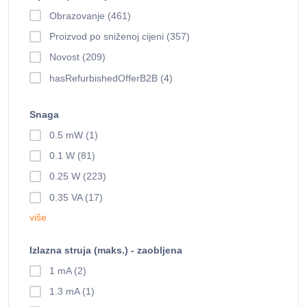
Obrazovanje (461)
Proizvod po sniženoj cijeni (357)
Novost (209)
hasRefurbishedOfferB2B (4)
Snaga
0.5 mW (1)
0.1 W (81)
0.25 W (223)
0.35 VA (17)
više
Izlazna struja (maks.) - zaobljena
1 mA (2)
1.3 mA (1)