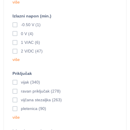
više
Izlazni napon (min.)
-0.50 V (1)
0 V (4)
1 V/AC (6)
2 V/DC (47)
više
Priključak
vijak (340)
ravan priključak (278)
vijčana stezaljka (263)
pletenica (90)
više