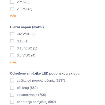
2 mA (2)
2.5 mA (2)
više
Ulazni napon (maks.)
-32 V/DC (2)
3.15 (1)
3.15 V/DC (1)
3.3 V/DC (4)
više
Određene značajke LED pogonskog sklopa
zaštita od preopterećenja (1137)
pfc krug (882)
zatamnjivanje (706)
odobrenje namještaj (592)