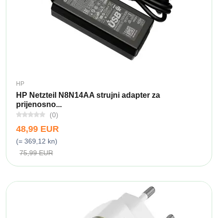
HP
HP Netzteil N8N14AA strujni adapter za
prijenosno...
(0)
48,99 EUR
(= 369,12 kn)
75,99 EUR