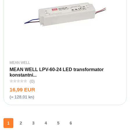
MEAN WELL
MEAN WELL LPV-60-24 LED transformator
konstantni...
(0)
16,99 EUR
(= 128,01 kn)
1
2
3
4
5
6