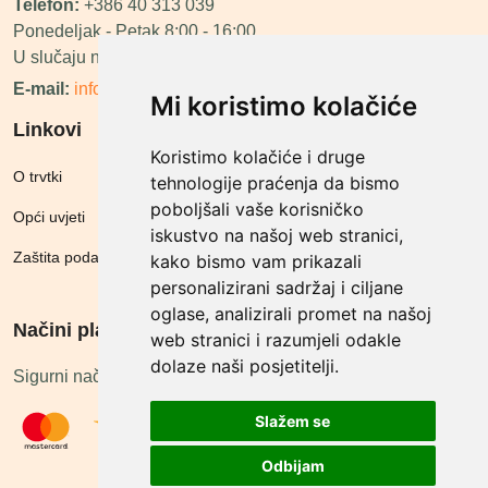
Telefon:
+386 40 313 039
Ponedeljak - Petak 8:00 - 16:00
U slučaju neraspoloživosti ćemo vas nazvati.
E-mail:
info@megashop.hr
Mi koristimo kolačiće
Linkovi
Koristimo kolačiće i druge
O trvtki
tehnologije praćenja da bismo
poboljšali vaše korisničko
Opći uvjeti
iskustvo na našoj web stranici,
Zaštita podataka
kako bismo vam prikazali
personalizirani sadržaj i ciljane
oglase, analizirali promet na našoj
Načini plačanja
web stranici i razumjeli odakle
dolaze naši posjetitelji.
Sigurni načini plaćanja
Slažem se
Odbijam