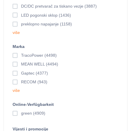
DC/DC pretvarač za tiskano vezje (3887)
LED pogonski sklop (1436)
preklopno napajanje (1158)
više
Marka
TracoPower (4498)
MEAN WELL (4494)
Gaptec (4377)
RECOM (943)
više
Online-Verfügbarkeit
green (4909)
Vijesti i promocije