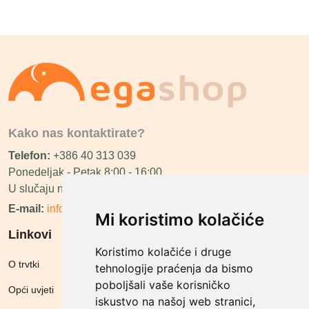
Kako nas kontaktirate?
Telefon:
+386 40 313 039
Ponedeljak - Petak 8:00 - 16:00
U slučaju neraspoloživosti ćemo vas nazvati.
E-mail:
info@megashop.hr
Mi koristimo kolačiće
Linkovi
Koristimo kolačiće i druge
O trvtki
tehnologije praćenja da bismo
poboljšali vaše korisničko
Opći uvjeti
iskustvo na našoj web stranici,