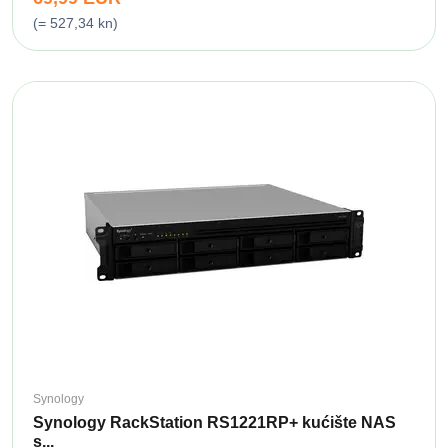
(= 527,34 kn)
Synology
Synology RackStation RS1221RP+ kućište NAS
s...