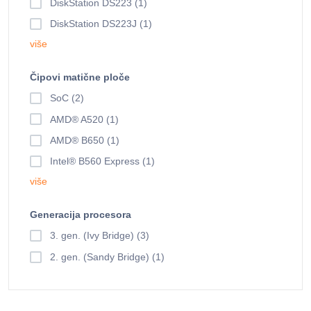
DiskStation DS223 (1)
DiskStation DS223J (1)
više
Čipovi matične ploče
SoC (2)
AMD® A520 (1)
AMD® B650 (1)
Intel® B560 Express (1)
više
Generacija procesora
3. gen. (Ivy Bridge) (3)
2. gen. (Sandy Bridge) (1)