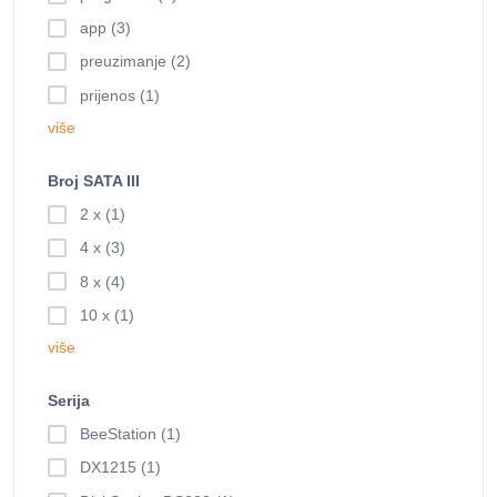
app (3)
preuzimanje (2)
prijenos (1)
više
Broj SATA III
2 x (1)
4 x (3)
8 x (4)
10 x (1)
više
Serija
BeeStation (1)
DX1215 (1)