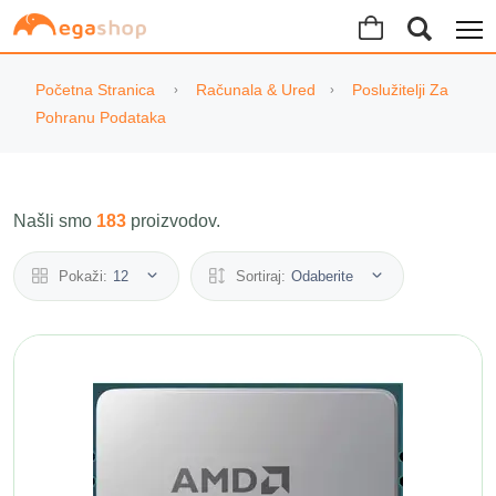
Početna Stranica
Računala & Ured
Poslužitelji Za
Pohranu Podataka
Našli smo
183
proizvodov.
Pokaži:
12
Sortiraj:
Odaberite