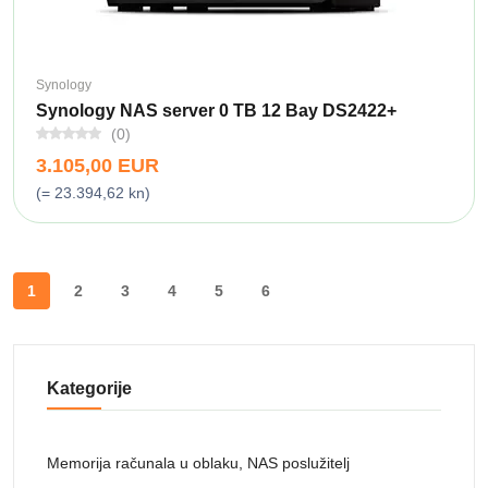
Synology
Synology NAS server 0 TB 12 Bay DS2422+
(0)
3.105,00 EUR
(= 23.394,62 kn)
1
2
3
4
5
6
Kategorije
Memorija računala u oblaku, NAS poslužitelj