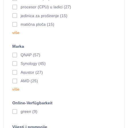
procesor (CPU) u ladici (27)
jedinica za proširenje (15)
matična ploča (15)
više
Marka
QNAP (57)
Synology (45)
Asustor (27)
AMD (25)
više
Online-Verfügbarkeit
green (9)
Vijesti i promocije