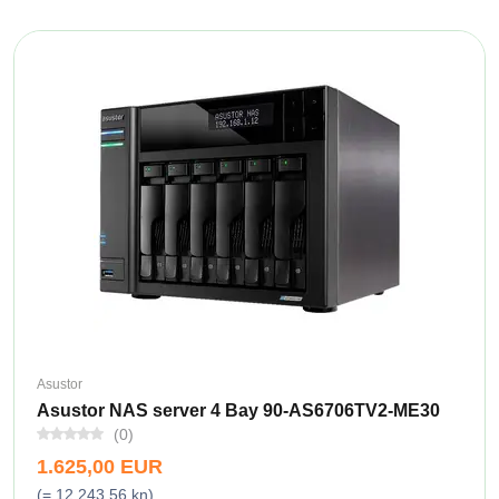
Asustor
Asustor NAS server 4 Bay 90-AS6706TV2-ME30
(0)
1.625,00 EUR
(= 12.243,56 kn)