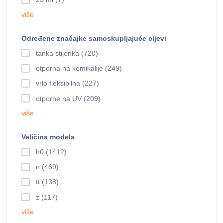
više
Određene značajke samoskupljajuće cijevi
tanka stijenka (720)
otporna na kemikalije (249)
vrlo fleksibilna (227)
otporne na UV (209)
više
Veličina modela
h0 (1412)
n (469)
tt (138)
z (117)
više