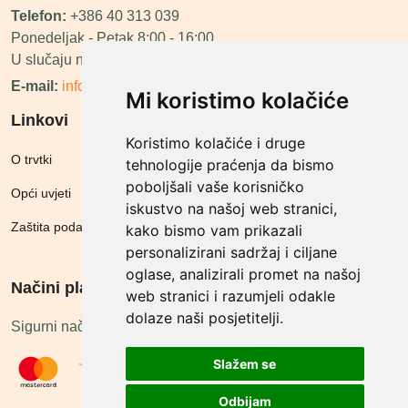
Telefon:
+386 40 313 039
Ponedeljak - Petak 8:00 - 16:00
U slučaju neraspoloživosti ćemo vas nazvati.
E-mail:
info@megashop.hr
Mi koristimo kolačiće
Linkovi
Koristimo kolačiće i druge
O trvtki
tehnologije praćenja da bismo
poboljšali vaše korisničko
Opći uvjeti
iskustvo na našoj web stranici,
Zaštita podataka
kako bismo vam prikazali
personalizirani sadržaj i ciljane
oglase, analizirali promet na našoj
Načini plačanja
web stranici i razumjeli odakle
dolaze naši posjetitelji.
Sigurni načini plaćanja
Slažem se
Odbijam