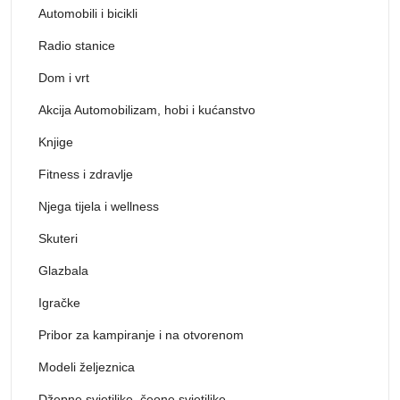
Automobili i bicikli
Radio stanice
Dom i vrt
Akcija Automobilizam, hobi i kućanstvo
Knjige
Fitness i zdravlje
Njega tijela i wellness
Skuteri
Glazbala
Igračke
Pribor za kampiranje i na otvorenom
Modeli željeznica
Džepne svjetiljke, čeone svjetiljke