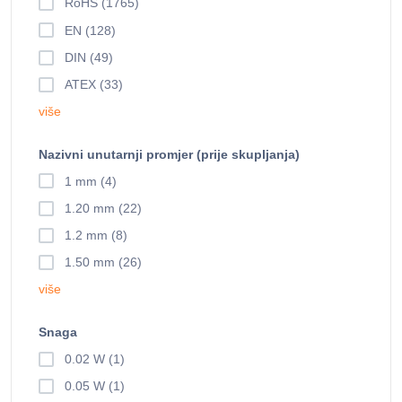
RoHS (1765)
EN (128)
DIN (49)
ATEX (33)
više
Nazivni unutarnji promjer (prije skupljanja)
1 mm (4)
1.20 mm (22)
1.2 mm (8)
1.50 mm (26)
više
Snaga
0.02 W (1)
0.05 W (1)