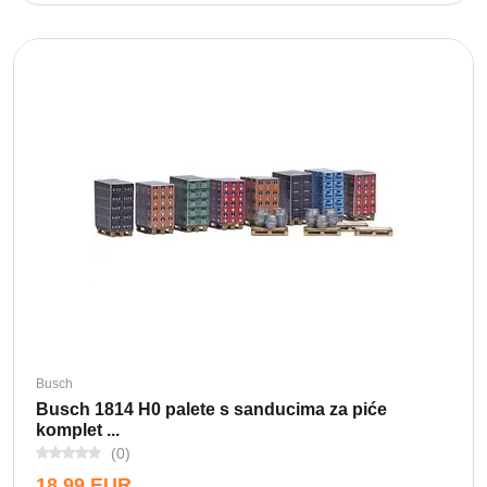
Busch
Busch 1814 H0 palete s sanducima za piće
komplet ...
(0)
18,99 EUR