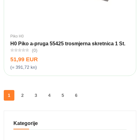
Piko H0
H0 Piko a-pruga 55425 trosmjerna skretnica 1 St.
(0)
51,99 EUR
(= 391,72 kn)
1
2
3
4
5
6
Kategorije