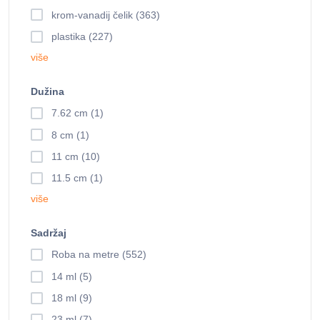
krom-vanadij čelik (363)
plastika (227)
više
Dužina
7.62 cm (1)
8 cm (1)
11 cm (10)
11.5 cm (1)
više
Sadržaj
Roba na metre (552)
14 ml (5)
18 ml (9)
23 ml (7)