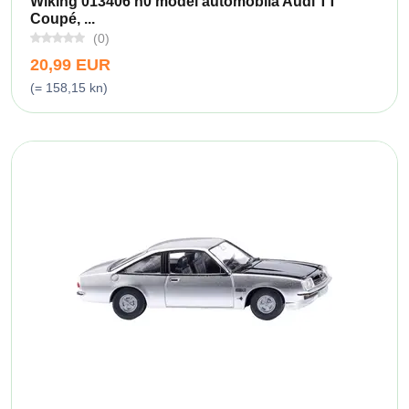
Wiking 013406 h0 model automobila Audi TT
Coupé, ...
(0)
20,99 EUR
(= 158,15 kn)