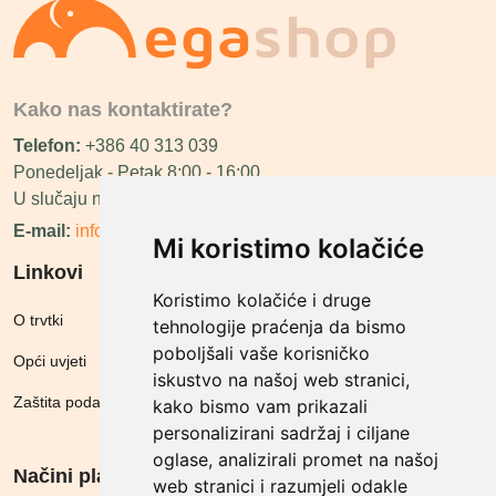
Kako nas kontaktirate?
Telefon:
+386 40 313 039
Ponedeljak - Petak 8:00 - 16:00
U slučaju neraspoloživosti ćemo vas nazvati.
E-mail:
info@megashop.hr
Mi koristimo kolačiće
Linkovi
Koristimo kolačiće i druge
O trvtki
tehnologije praćenja da bismo
poboljšali vaše korisničko
Opći uvjeti
iskustvo na našoj web stranici,
Zaštita podataka
kako bismo vam prikazali
personalizirani sadržaj i ciljane
oglase, analizirali promet na našoj
Načini plačanja
web stranici i razumjeli odakle