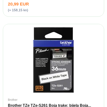
20,99 EUR
(= 158,15 kn)
Brother
Brother TZe TZe-S261 Boja trake: bijela Boja...