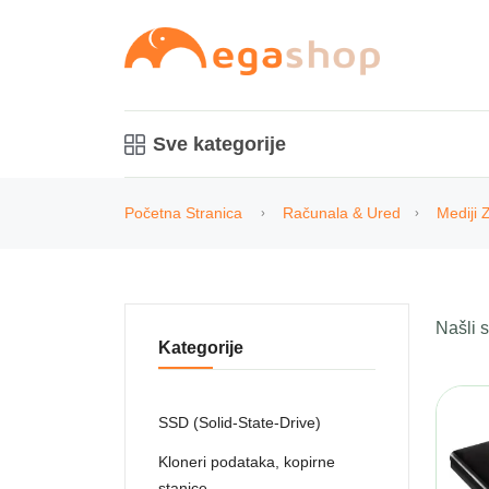
Sve kategorije
Početna Stranica
Računala & Ured
Mediji
Našli
Kategorije
SSD (Solid-State-Drive)
Kloneri podataka, kopirne
stanice