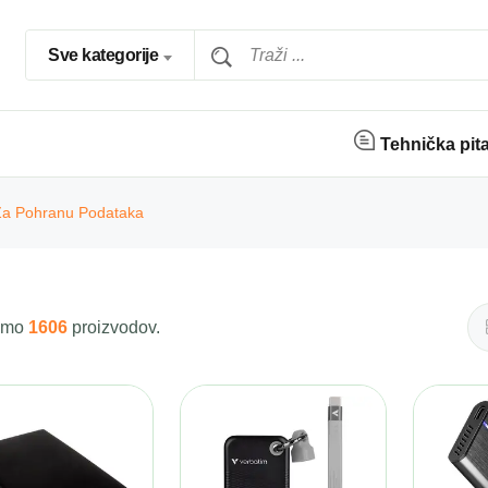
Sve kategorije
Tehnička pit
 Za Pohranu Podataka
 smo
1606
proizvodov.