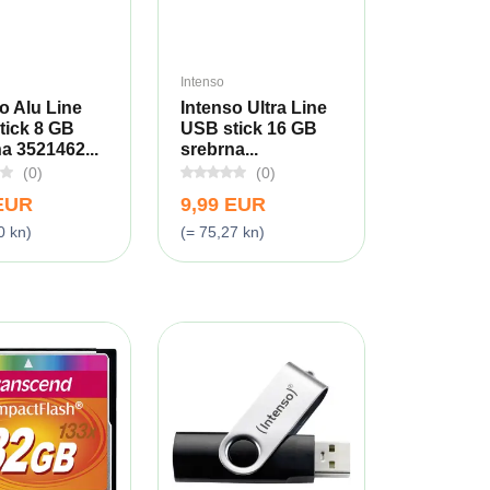
Intenso
o Alu Line
Intenso Ultra Line
tick 8 GB
USB stick 16 GB
a 3521462...
srebrna...
(0)
(0)
 EUR
9,99 EUR
0 kn)
(= 75,27 kn)