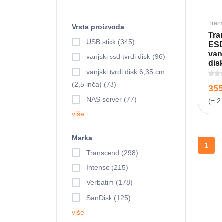
Tran
Vrsta proizvoda
Tra
USB stick (345)
ESD
van
vanjski ssd tvrdi disk (96)
disk
vanjski tvrdi disk 6,35 cm
(2,5 inča) (78)
35
NAS server (77)
(= 2
više
Marka
1
Transcend (298)
Intenso (215)
Verbatim (178)
SanDisk (125)
više