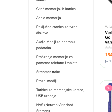
Čitač memorijskih kartica
Apple memorija
Priključna stanica za tvrde
Verb
Ver
diskove
Go 
Akcija Mediji za pohranu
vanj
podataka
15
Proširenje memorije za
(= 1
pametne telefone i tablete
Streamer trake
Prazni mediji
%
Torbice za memorijske kartice,
USB uređaje
NAS (Network Attached
Storage)