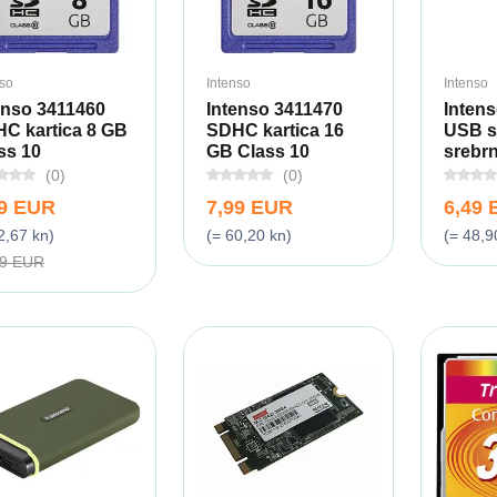
nso
Intenso
Intenso
enso 3411460
Intenso 3411470
Intens
C kartica 8 GB
SDHC kartica 16
USB s
ss 10
GB Class 10
srebrn
(0)
(0)
99 EUR
7,99 EUR
6,49
2,67 kn)
(= 60,20 kn)
(= 48,9
49 EUR