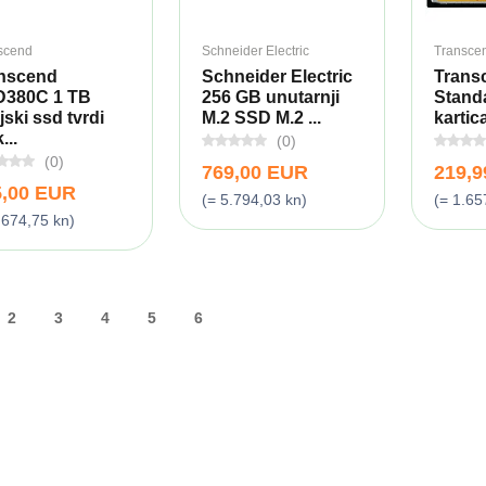
scend
Schneider Electric
Transce
nscend
Schneider Electric
Trans
380C 1 TB
256 GB unutarnji
Stand
jski ssd tvrdi
M.2 SSD M.2 ...
kartic
...
(0)
(0)
769,00 EUR
219,
5,00 EUR
(= 5.794,03 kn)
(= 1.65
.674,75 kn)
2
3
4
5
6