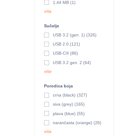
1.44 MB (1)
više
Sučelje
USB 3.2 (gen. 1) (326)
USB 2.0 (121)
USB-C® (86)
USB 3.2 gen. 2 (64)
više
Porodica boja
crna (black) (327)
siva (grey) (165)
plava (blue) (55)
narančasta (orange) (26)
više