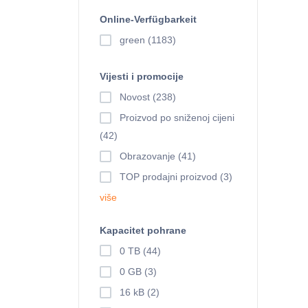
Online-Verfügbarkeit
green (1183)
Vijesti i promocije
Novost (238)
Proizvod po sniženoj cijeni
(42)
Obrazovanje (41)
TOP prodajni proizvod (3)
više
Kapacitet pohrane
0 TB (44)
0 GB (3)
16 kB (2)