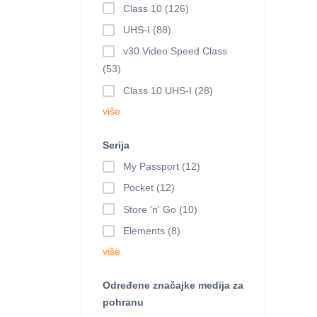
Class 10 (126)
UHS-I (88)
v30 Video Speed Class
(53)
Class 10 UHS-I (28)
više
Serija
My Passport (12)
Pocket (12)
Store 'n' Go (10)
Elements (8)
više
Određene značajke medija za
pohranu