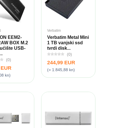
N
Verbatim
ON EEM2-
Verbatim Metal Mini
RAW BOX M.2
1 TB vanjski ssd
ućište USB-
tvrdi disk...
..
(0)
(0)
244,99 EUR
9 EUR
(= 1.845,88 kn)
08 kn)