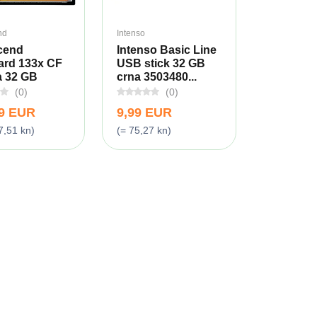
nd
Intenso
cend
Intenso Basic Line
ard 133x CF
USB stick 32 GB
a 32 GB
crna 3503480...
(0)
(0)
99 EUR
9,99 EUR
7,51 kn)
(= 75,27 kn)