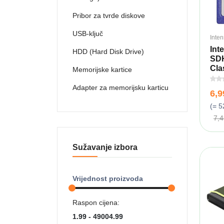
Pribor za tvrde diskove
USB-ključ
Inte
Int
HDD (Hard Disk Drive)
SDH
Cla
Memorijske kartice
Adapter za memorijsku karticu
6,
(= 5
7,
Sužavanje izbora
Vrijednost proizvoda
Raspon cijena: