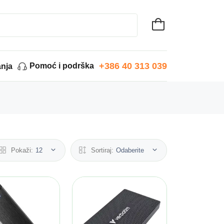
+386 40 313 039
Pomoć i podrška
anja
Pokaži:
12
Sortiraj:
Odaberite