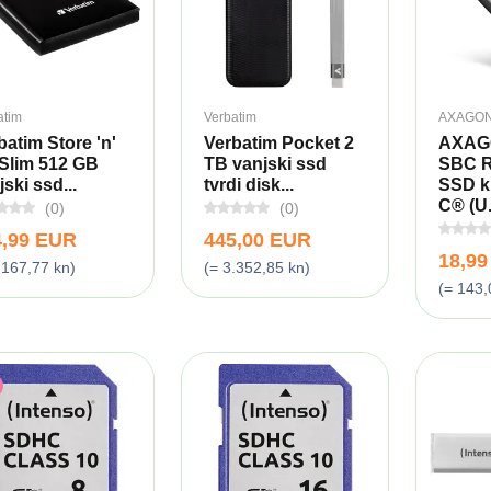
atim
Verbatim
AXAGO
batim Store 'n'
Verbatim Pocket 2
AXAG
Slim 512 GB
TB vanjski ssd
SBC 
ski ssd...
tvrdi disk...
SSD k
C® (U.
(0)
(0)
4,99 EUR
445,00 EUR
18,9
.167,77 kn)
(= 3.352,85 kn)
(= 143,