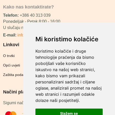
Kako nas kontaktirate?
Telefon:
+386 40 313 039
Ponedeljak - Petak 8:00 - 16:00
U slučaju neraspoloživosti ćemo vas nazvati.
E-mail:
info@megashop.hr
Mi koristimo kolačiće
Linkovi
Koristimo kolačiće i druge
O trvtki
tehnologije praćenja da bismo
poboljšali vaše korisničko
Opći uvjeti
iskustvo na našoj web stranici,
Zaštita podataka
kako bismo vam prikazali
personalizirani sadržaj i ciljane
oglase, analizirali promet na našoj
Načini plačanja
web stranici i razumjeli odakle
dolaze naši posjetitelji.
Sigurni načini plaćanja
Slažem se