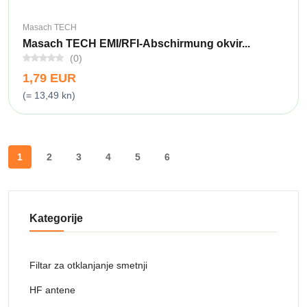
Masach TECH
Masach TECH EMI/RFI-Abschirmung okvir...
(0)
1,79 EUR
(= 13,49 kn)
1
2
3
4
5
6
Kategorije
Filtar za otklanjanje smetnji
HF antene