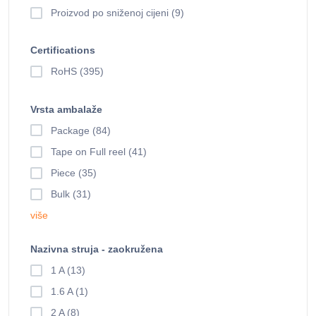
Proizvod po sniženoj cijeni (9)
Certifications
RoHS (395)
Vrsta ambalaže
Package (84)
Tape on Full reel (41)
Piece (35)
Bulk (31)
više
Nazivna struja - zaokružena
1 A (13)
1.6 A (1)
2 A (8)