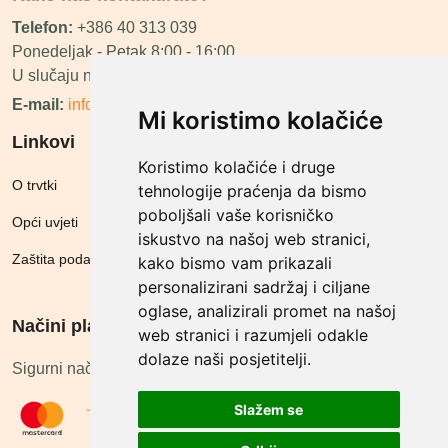
Telefon:
+386 40 313 039
Ponedeljak - Petak 8:00 - 16:00
U slučaju neraspoloživosti ćemo vas nazvati.
E-mail:
info@megashop.hr
Mi koristimo kolačiće
Linkovi
Koristimo kolačiće i druge
O trvtki
tehnologije praćenja da bismo
poboljšali vaše korisničko
Opći uvjeti
iskustvo na našoj web stranici,
Zaštita podataka
kako bismo vam prikazali
personalizirani sadržaj i ciljane
oglase, analizirali promet na našoj
Načini plačanja
web stranici i razumjeli odakle
dolaze naši posjetitelji.
Sigurni načini plaćanja
Slažem se