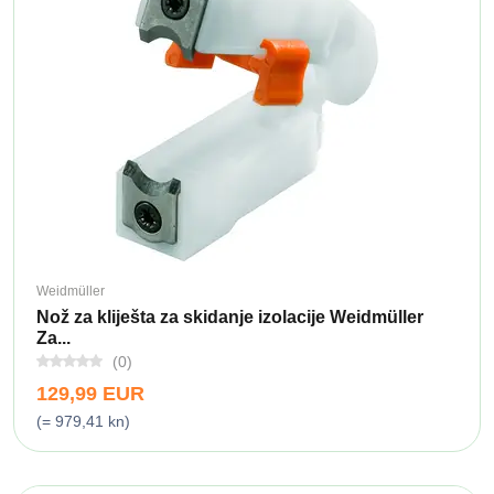
Weidmüller
Nož za kliješta za skidanje izolacije Weidmüller
Za...
(0)
129,99 EUR
(= 979,41 kn)