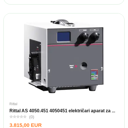
Rittal
Rittal AS 4050.451 4050451 električari aparat za ...
(0)
3.815,00 EUR