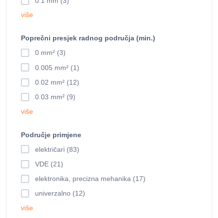
0.1 mm (3)
više
Poprečni presjek radnog područja (min.)
0 mm² (3)
0.005 mm² (1)
0.02 mm² (12)
0.03 mm² (9)
više
Podruĉje primjene
električari (83)
VDE (21)
elektronika, precizna mehanika (17)
univerzalno (12)
više