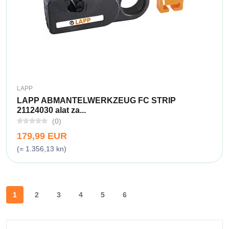
LAPP
LAPP ABMANTELWERKZEUG FC STRIP
21124030 alat za...
(0)
179,99 EUR
(= 1.356,13 kn)
1
2
3
4
5
6