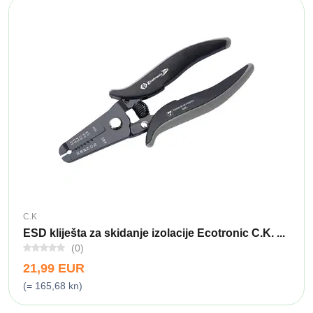
C.K
ESD kliješta za skidanje izolacije Ecotronic C.K. ...
(0)
21,99 EUR
(= 165,68 kn)