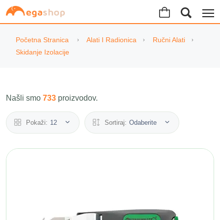
Početna Stranica
Alati I Radionica
Ručni Alati
Skidanje Izolacije
Našli smo
733
proizvodov.
Pokaži:
12
Sortiraj:
Odaberite