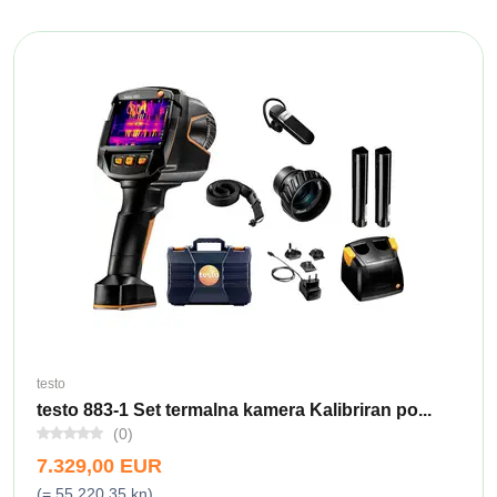
testo
testo 883-1 Set termalna kamera Kalibriran po...
(0)
7.329,00 EUR
(= 55.220,35 kn)