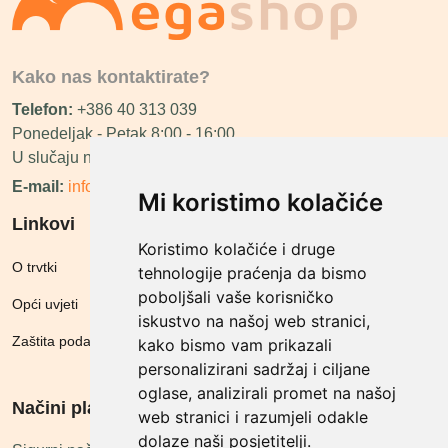
Kako nas kontaktirate?
Telefon:
+386 40 313 039
Ponedeljak - Petak 8:00 - 16:00
U slučaju neraspoloživosti ćemo vas nazvati.
E-mail:
info@megashop.hr
Mi koristimo kolačiće
Linkovi
Koristimo kolačiće i druge
O trvtki
tehnologije praćenja da bismo
poboljšali vaše korisničko
Opći uvjeti
iskustvo na našoj web stranici,
Zaštita podataka
kako bismo vam prikazali
personalizirani sadržaj i ciljane
oglase, analizirali promet na našoj
Načini plačanja
web stranici i razumjeli odakle
dolaze naši posjetitelji.