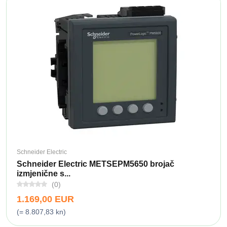
Schneider Electric
Schneider Electric METSEPM5650 brojač
izmjenične s...
(0)
1.169,00 EUR
(= 8.807,83 kn)