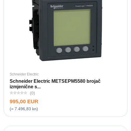
Schneider Electric
Schneider Electric METSEPM5580 brojač
izmjenične s...
(0)
995,00 EUR
(= 7.496,83 kn)