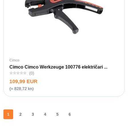
Cimco
Cimco Cimco Werkzeuge 100776 električari ...
(0)
109,99 EUR
(= 828,72 kn)
1
2
3
4
5
6