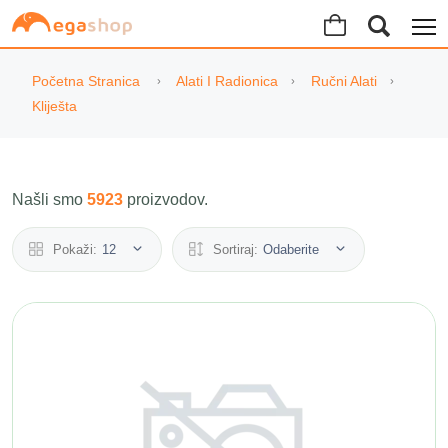
Početna Stranica
Alati I Radionica
Ručni Alati
Kliješta
Našli smo
5923
proizvodov.
Pokaži:
12
Sortiraj:
Odaberite