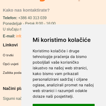
Kako nas kontaktirate?
Telefon:
+386 40 313 039
Ponedeljak - Petak 8:00 - 16:00
U slučaju neraspoloživosti ćemo vas nazvati.
E-mail:
info@megashop.hr
Mi koristimo kolačiće
Linkovi
Koristimo kolačiće i druge
O trvtki
tehnologije praćenja da bismo
poboljšali vaše korisničko
Opći uvjeti
iskustvo na našoj web stranici,
Zaštita podataka
kako bismo vam prikazali
personalizirani sadržaj i ciljane
oglase, analizirali promet na našoj
Načini plačanja
web stranici i razumjeli odakle
dolaze naši posjetitelji.
Sigurni načini plaćanja