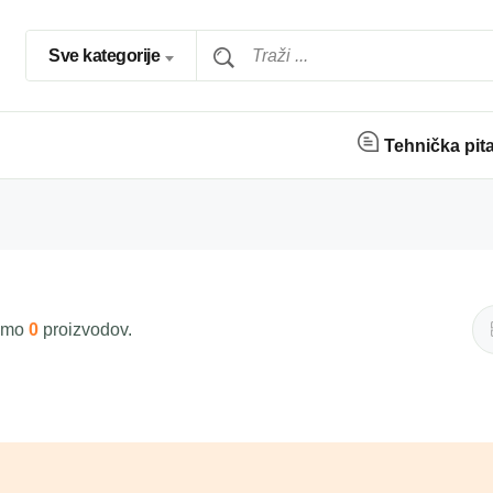
Sve kategorije
Tehnička pit
 smo
0
proizvodov.