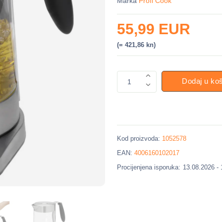
Marka
Profi Cook
55,99 EUR
(= 421,86 kn)
Dodaj u ko
1
Kod proizvoda:
1052578
EAN:
4006160102017
Procijenjena isporuka:
13.08.2026 -