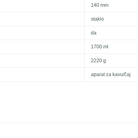
140 mm
staklo
da
1700 ml
2220 g
aparat za kavu/čaj