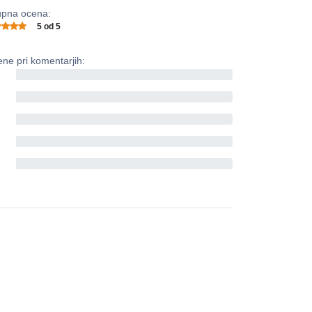
pna ocena:
5 od 5
ne pri komentarjih:
0%
0%
0%
0%
0%