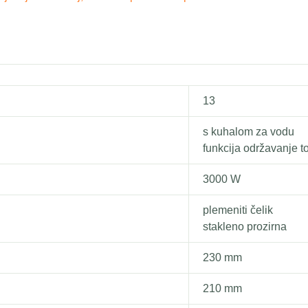
13
s kuhalom za vodu
funkcija održavanje t
3000 W
plemeniti čelik
stakleno prozirna
230 mm
210 mm