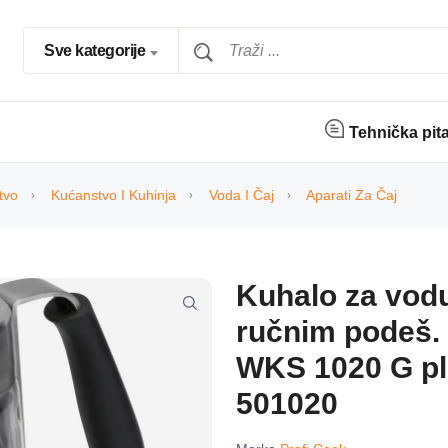
Sve kategorije
Tehnička pit
tvo
Kućanstvo I Kuhinja
Voda I Čaj
Aparati Za Čaj
Kuhalo za vodu 
ručnim podeš. 
WKS 1020 G ple
501020