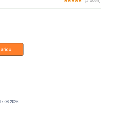
(3 ocen)
šaricu
 17.08.2026