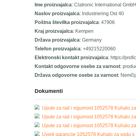
Ime proizvajalca
: Clatronic International Gmb
Naslov proizvajalca
: Industriering Ost 40
Poštna številka proizvajalca
: 47906
Kraj proizvajalca
: Kempen
Država proizvajalca
: Germany
Telefon proizvajalca
: +49215220060
Elektronski kontakt proizvajalca
: https://prof
Kontakt odgovorne osebe za varnost
: prod
Država odgovorne osebe za varnost
: Nemči
Dokumenti
Upute za rad i sigurnost 1052578 Kuhalo za
Upute za rad i sigurnost 1052578 Kuhalo za
Upute za rad i sigurnost 1052578 Kuhalo za
Uvjeti garancije 1052578 Kuhalo za vodu s 