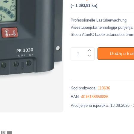
(= 1.393,81 kn)
Professionelle Lastüberwachung
Višestupanjska tehnologija punjenja
Steca-AtonIC-Ladezustandsbestim
Dodaj u ko
1
Kod proizvoda:
110636
EAN:
4016138656886
Procijenjena isporuka:
13.08.2026 -