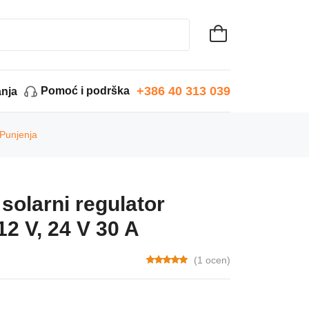
+386 40 313 039
Pomoć i podrška
anja
 Punjenja
solarni regulator
2 V, 24 V 30 A
(1 ocen)