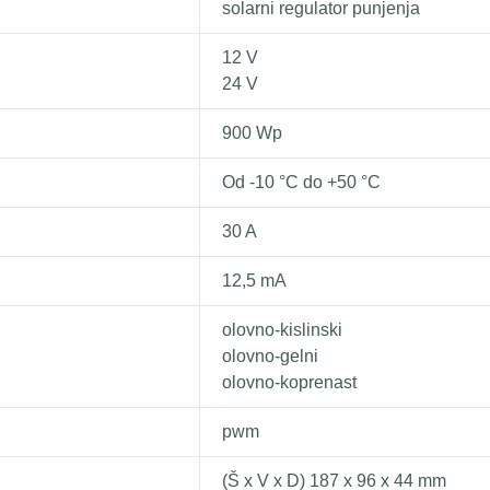
solarni regulator punjenja
12 V
24 V
900 Wp
Od -10 °C do +50 °C
30 A
12,5 mA
olovno-kislinski
olovno-gelni
olovno-koprenast
pwm
(Š x V x D) 187 x 96 x 44 mm