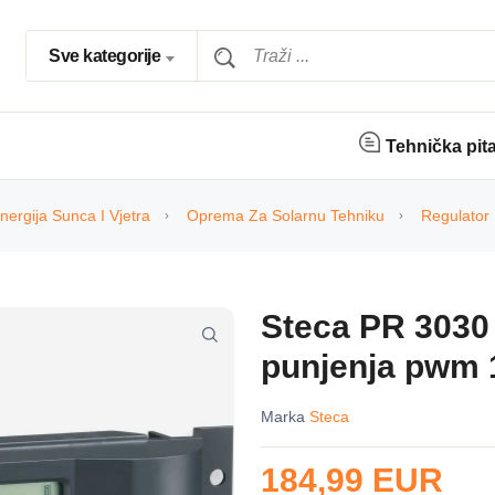
Sve kategorije
Tehnička pit
nergija Sunca I Vjetra
Oprema Za Solarnu Tehniku
Regulator
Steca PR 3030 
punjenja pwm 1
Marka
Steca
184,99 EUR