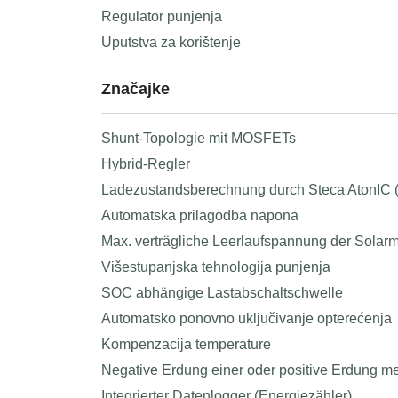
Regulator punjenja
Uputstva za korištenje
Značajke
Shunt-Topologie mit MOSFETs
Hybrid-Regler
Ladezustandsberechnung durch Steca AtonIC
Automatska prilagodba napona
Max. verträgliche Leerlaufspannung der Solar
Višestupanjska tehnologija punjenja
SOC abhängige Lastabschaltschwelle
Automatsko ponovno uključivanje opterećenja
Kompenzacija temperature
Negative Erdung einer oder positive Erdung 
Integrierter Datenlogger (Energiezähler)