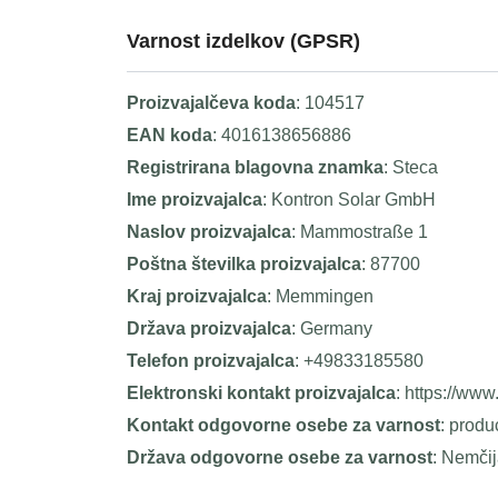
Varnost izdelkov (GPSR)
Proizvajalčeva koda
: 104517
EAN koda
: 4016138656886
Registrirana blagovna znamka
: Steca
Ime proizvajalca
: Kontron Solar GmbH
Naslov proizvajalca
: Mammostraße 1
Poštna številka proizvajalca
: 87700
Kraj proizvajalca
: Memmingen
Država proizvajalca
: Germany
Telefon proizvajalca
: +49833185580
Elektronski kontakt proizvajalca
: https://www
Kontakt odgovorne osebe za varnost
: prod
Država odgovorne osebe za varnost
: Nemči