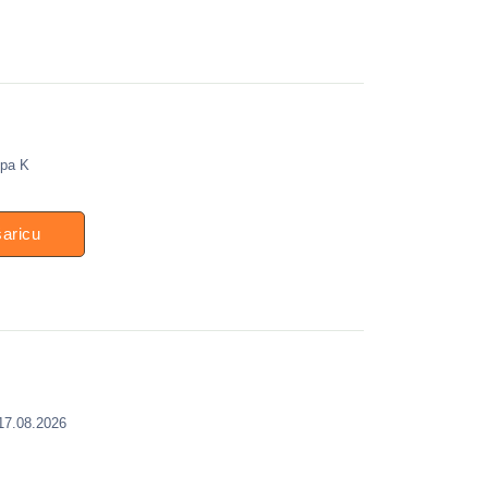
ipa K
šaricu
 17.08.2026