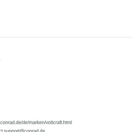
T
.conrad.de/de/marken/voltcraft.html
uct.support@conrad.de