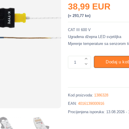
38,99 EUR
(= 293,77 kn)
CAT III 600 V
Ugrađena džepna LED svjetiljka
Mjerenje temperature sa senzorom t
Dodaj u ko
1
Kod proizvoda:
1386328
EAN:
4016139000916
Procijenjena isporuka:
13.08.2026 -