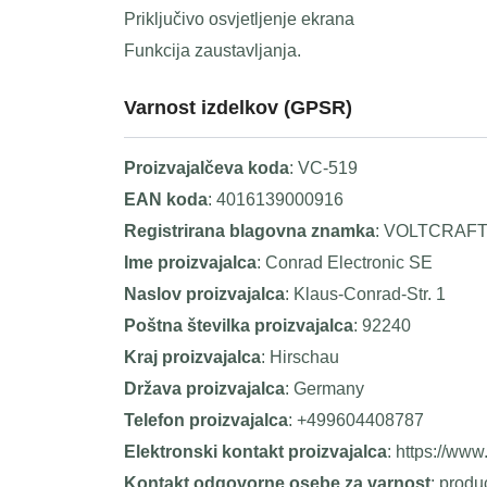
Priključivo osvjetljenje ekrana
Funkcija zaustavljanja.
Varnost izdelkov (GPSR)
Proizvajalčeva koda
: VC-519
EAN koda
: 4016139000916
Registrirana blagovna znamka
: VOLTCRAF
Ime proizvajalca
: Conrad Electronic SE
Naslov proizvajalca
: Klaus-Conrad-Str. 1
Poštna številka proizvajalca
: 92240
Kraj proizvajalca
: Hirschau
Država proizvajalca
: Germany
Telefon proizvajalca
: +499604408787
Elektronski kontakt proizvajalca
: https://www
Kontakt odgovorne osebe za varnost
: prod