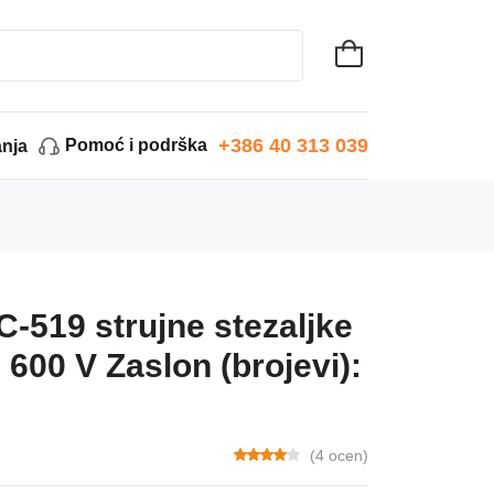
+386 40 313 039
Pomoć i podrška
anja
519 strujne stezaljke
I 600 V Zaslon (brojevi):
(4 ocen)