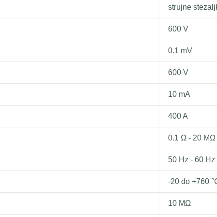
strujne stezal
600 V
0.1 mV
600 V
10 mA
400 A
0.1 Ω - 20 MΩ
50 Hz - 60 Hz
-20 do +760 °
10 MΩ