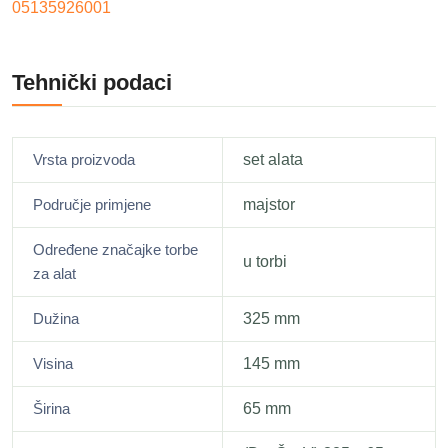
05135926001
Tehnički podaci
Vrsta proizvoda
set alata
Područje primjene
majstor
Određene značajke torbe
u torbi
za alat
Dužina
325 mm
Visina
145 mm
Širina
65 mm