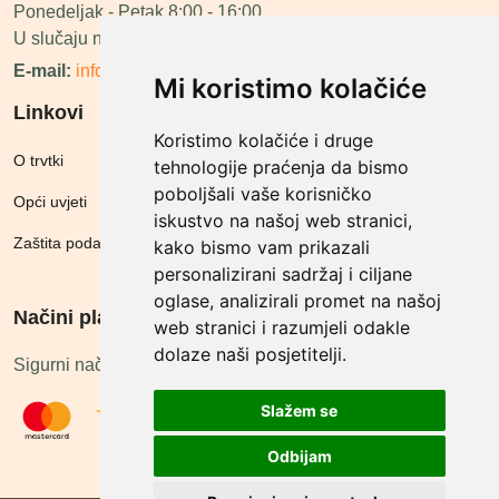
Ponedeljak - Petak 8:00 - 16:00
U slučaju neraspoloživosti ćemo vas nazvati.
E-mail:
info@megashop.hr
Mi koristimo kolačiće
Linkovi
Koristimo kolačiće i druge
O trvtki
tehnologije praćenja da bismo
poboljšali vaše korisničko
Opći uvjeti
iskustvo na našoj web stranici,
Zaštita podataka
kako bismo vam prikazali
personalizirani sadržaj i ciljane
oglase, analizirali promet na našoj
Načini plačanja
web stranici i razumjeli odakle
dolaze naši posjetitelji.
Sigurni načini plaćanja
Slažem se
Odbijam