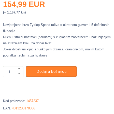
154,99 EUR
(= 1.167,77 kn)
Nevjerojatno brza Zyklop Speed račva s okretnom glavom i 5 definiranih
fiksacija
Ručni i strojni nastavci (neudarni) s kuglastim zatvaračem i nazubljenjem
na stražnjem kraju za dobar hvat
Joker dvostrani ključ s funkcijom držanja, graničnikom, malim kutom
povratka i zubima za hvatanje
Dodaj u košaricu
1
Kod proizvoda:
1457237
EAN:
4013288178336