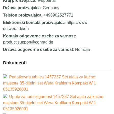
Kraj proizvajalca
: Wuppertal
Država proizvajalca
: Germany
Telefon proizvajalca
: +493902527771
Elektronski kontakt proizvajalca
: https://www-
de.wera.de/en
Kontakt odgovorne osebe za varnost
:
product.support@conrad.de
Država odgovorne osebe za varnost
: Nemčija
Dokumenti
Podatkovna tablica 1457237 Set alata za kućne
majstore 35-dijelni set Wera Kraftform Kompakt W 1
05135926001
Upute za rad i sigurnost 1457237 Set alata za kućne
majstore 35-dijelni set Wera Kraftform Kompakt W 1
05135926001