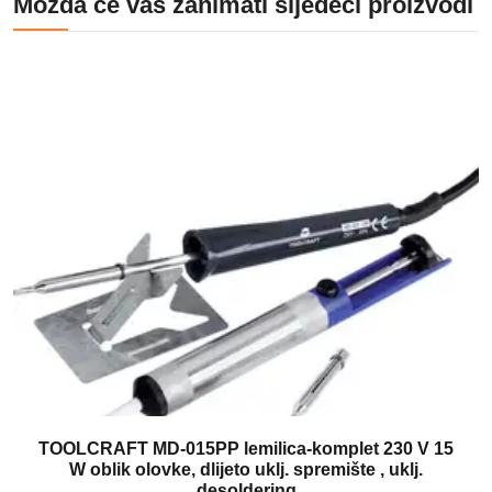
Možda će vas zanimati sljedeći proizvodi
TOOLCRAFT MD-015PP lemilica-komplet 230 V 15
W oblik olovke, dlijeto uklj. spremište , uklj.
desoldering