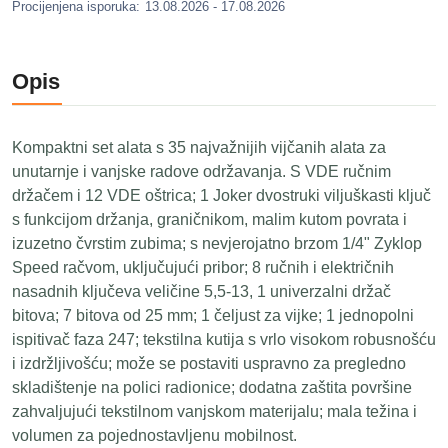
Procijenjena isporuka:
13.08.2026 - 17.08.2026
Opis
Kompaktni set alata s 35 najvažnijih vijčanih alata za
unutarnje i vanjske radove održavanja. S VDE ručnim
držačem i 12 VDE oštrica; 1 Joker dvostruki viljuškasti ključ
s funkcijom držanja, graničnikom, malim kutom povrata i
izuzetno čvrstim zubima; s nevjerojatno brzom 1/4" Zyklop
Speed račvom, uključujući pribor; 8 ručnih i električnih
nasadnih ključeva veličine 5,5-13, 1 univerzalni držač
bitova; 7 bitova od 25 mm; 1 čeljust za vijke; 1 jednopolni
ispitivač faza 247; tekstilna kutija s vrlo visokom robusnošću
i izdržljivošću; može se postaviti uspravno za pregledno
skladištenje na polici radionice; dodatna zaštita površine
zahvaljujući tekstilnom vanjskom materijalu; mala težina i
volumen za pojednostavljenu mobilnost.