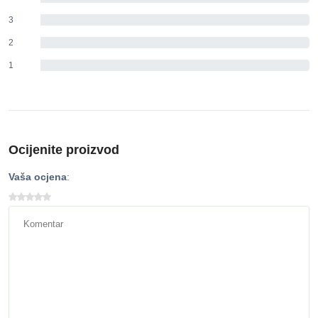
3
0%
2
0%
1
0%
Ocijenite proizvod
Vaša ocjena
: