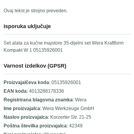
Ovaj tekst je strojno preveden.
Isporuka uključuje
Set alata za kućne majstore 35-dijelni set Wera Kraftform
Kompakt W 1 05135926001
Varnost izdelkov (GPSR)
Proizvajalčeva koda
: 05135926001
EAN koda
: 4013288178336
Registrirana blagovna znamka
: Wera
Ime proizvajalca
: Wera Werkzeuge GmbH
Naslov proizvajalca
: Korzerter Str. 21-25
Poštna številka proizvajalca
: 42349