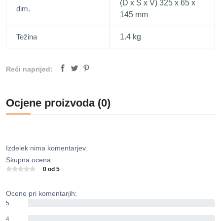
(D x Š x V) 325 x 65 x
dim.
145 mm
Težina
1.4 kg
Reći naprijed:
Ocjene proizvoda (0)
Izdelek nima komentarjev.
Skupna ocena:
0 od 5
Ocene pri komentarjih:
5
0%
4
0%