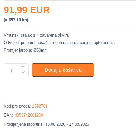
91,99 EUR
(= 693,10 kn)
Vrhunski stalak s 4 zavarena okvira
Odvojeni potporni nosači za optimalnu raspodjelu opterećenja
Promjer jarbola: Ø60mm
Dodaj u košaricu
1
Kod proizvoda:
1592701
EAN:
4056742001269
Procijenjena isporuka:
13.08.2026 - 17.08.2026