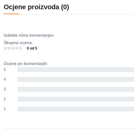
Ocjene proizvoda (0)
Izdelek nima komentarjev.
Skupna ocena:
0 od 5
Ocene pri komentarjih:
5
0%
4
0%
3
0%
2
0%
1
0%