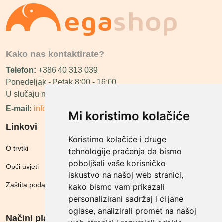
Kako nas kontaktirate?
Telefon:
+386 40 313 039
Ponedeljak - Petak 8:00 - 16:00
U slučaju neraspoloživosti ćemo vas nazvati.
E-mail:
info@megashop.hr
Mi koristimo kolačiće
Linkovi
Koristimo kolačiće i druge
O trvtki
tehnologije praćenja da bismo
poboljšali vaše korisničko
Opći uvjeti
iskustvo na našoj web stranici,
Zaštita podataka
kako bismo vam prikazali
personalizirani sadržaj i ciljane
oglase, analizirali promet na našoj
Načini plačanja