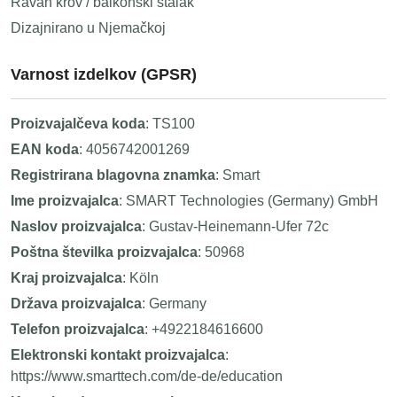
Ravan krov / balkonski stalak
Dizajnirano u Njemačkoj
Varnost izdelkov (GPSR)
Proizvajalčeva koda
: TS100
EAN koda
: 4056742001269
Registrirana blagovna znamka
: Smart
Ime proizvajalca
: SMART Technologies (Germany) GmbH
Naslov proizvajalca
: Gustav-Heinemann-Ufer 72c
Poštna številka proizvajalca
: 50968
Kraj proizvajalca
: Köln
Država proizvajalca
: Germany
Telefon proizvajalca
: +4922184616600
Elektronski kontakt proizvajalca
:
https://www.smarttech.com/de-de/education