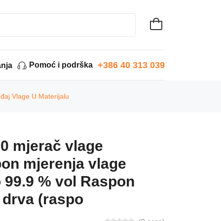
+386 40 313 039
Pomoć i podrška
anja
đaj Vlage U Materijalu
0 mjerač vlage
on mjerenja vlage
o 99.9 % vol Raspon
 drva (raspo