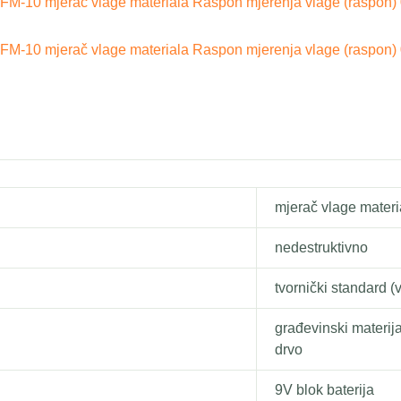
 FM-10 mjerač vlage materiala Raspon mjerenja vlage (raspon) 
 FM-10 mjerač vlage materiala Raspon mjerenja vlage (raspon) 
mjerač vlage materi
nedestruktivno
tvornički standard (vl
građevinski materija
drvo
9V blok baterija