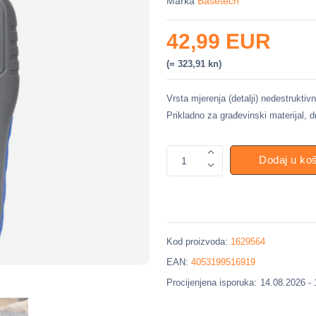
Marka
Basetech
42,99 EUR
(= 323,91 kn)
Vrsta mjerenja (detalji) nedestruktiv
Prikladno za građevinski materijal, d
Dodaj u ko
1
Kod proizvoda:
1629564
EAN:
4053199516919
Procijenjena isporuka:
14.08.2026 -