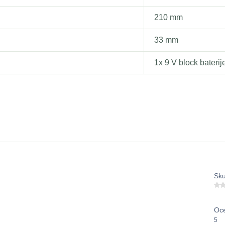
210 mm
33 mm
1x 9 V block baterij
Sku
Oce
5