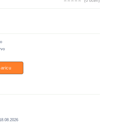
(0 ocen)
no
rvo
šaricu
 18.08.2026