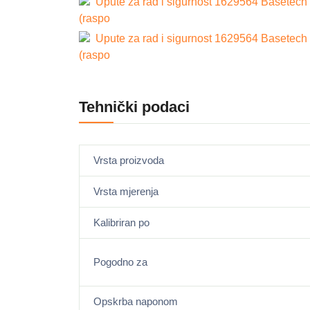
Upute za rad i sigurnost 1629564 Basetech
(raspo
Upute za rad i sigurnost 1629564 Basetech
(raspo
Tehnički podaci
Vrsta proizvoda
Vrsta mjerenja
Kalibriran po
Pogodno za
Opskrba naponom