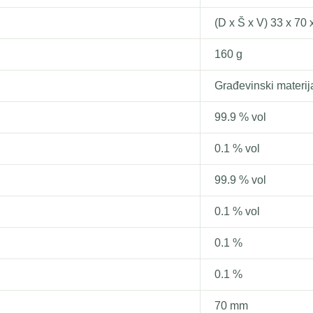
(D x Š x V) 33 x 70
160 g
Građevinski materija
99.9 % vol
0.1 % vol
99.9 % vol
0.1 % vol
0.1 %
0.1 %
70 mm