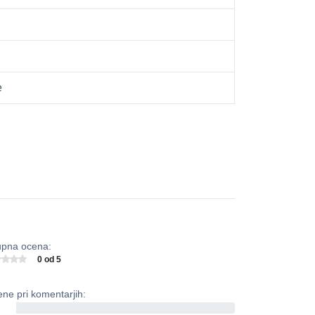
e
pna ocena:
0 od 5
ne pri komentarjih:
0%