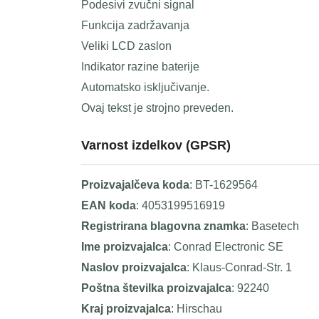
Podesivi zvučni signal
Funkcija zadržavanja
Veliki LCD zaslon
Indikator razine baterije
Automatsko isključivanje.
Ovaj tekst je strojno preveden.
Varnost izdelkov (GPSR)
Proizvajalčeva koda
: BT-1629564
EAN koda
: 4053199516919
Registrirana blagovna znamka
: Basetech
Ime proizvajalca
: Conrad Electronic SE
Naslov proizvajalca
: Klaus-Conrad-Str. 1
Poštna številka proizvajalca
: 92240
Kraj proizvajalca
: Hirschau